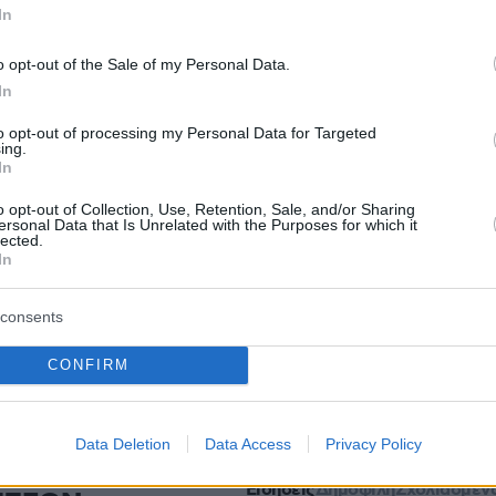
In
o opt-out of the Sale of my Personal Data.
In
to opt-out of processing my Personal Data for Targeted
ing.
In
o opt-out of Collection, Use, Retention, Sale, and/or Sharing
ersonal Data that Is Unrelated with the Purposes for which it
lected.
In
protothema.gr στο Google News
το
και μάθετε πρώτοι
consents
εις
CONFIRM
Ειδήσεις
 τελευταίες
από την Ελλάδα και τον Κόσμο, τη
Protothema.gr
μβαίνουν, στο
Data Deletion
Data Access
Privacy Policy
Ειδήσεις
Δημοφιλή
Σχολιασμέν