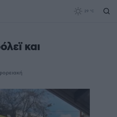
29
°C
όλεϊ και
ωφορειακή