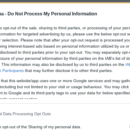
γός είχε επιμείνει τότε ότι η συγκεκριμένη
ma -
Do Not Process My Personal Information
α γινόταν πράξη, λέγοντας «θα το κάνουμε.
 το είπα. Θα γίνει. Το έχω ψάξει για να το πω.
to opt-out of the sale, sharing to third parties, or processing of your per
το οποίο είναι πάρα πολύ σημαντικό».
formation for targeted advertising by us, please use the below opt-out s
r selection. Please note that after your opt-out request is processed y
eing interest-based ads based on personal information utilized by us or
disclosed to third parties prior to your opt-out. You may separately opt-
losure of your personal information by third parties on the IAB’s list of
. This information may also be disclosed by us to third parties on the
IA
Participants
that may further disclose it to other third parties.
 that this website/app uses one or more Google services and may gath
including but not limited to your visit or usage behaviour. You may click 
 to Google and its third-party tags to use your data for below specifi
ogle consent section.
l Data Processing Opt Outs
o opt-out of the Sharing of my personal data.