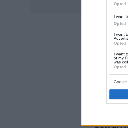
Opted 
I want t
Opted 
I want 
Advertis
Opted 
I want t
of my P
was col
Opted 
Ακολουθήστε 
Google 
όλες τις ειδήσ
Δείτε όλες τις
στιγμή που συ