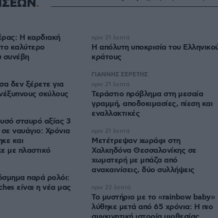
ΗΣΕΩΝ
ρας: Η καρδιακή
πριν 21 λεπτά
 το καλύτερο
Η απόλυτη υποκρισία του Ελληνικο
υ συνέβη
κράτους
ΓΙΑΝΝΗΣ ΣΕΡΕΤΗΣ
σα δεν ξέρετε για
πριν 21 λεπτά
νέξυπνους σκύλους
Τεράστιο πρόβλημα στη μεσαία
γραμμή, αποδοκιμασίες, πίεση και
εναλλακτικές
υσό σταυρό αξίας 3
 σε ναυάγιο: Χρόνια
πριν 21 λεπτά
κε και
Μετέτρεψαν χωράφι στη
ε με πλαστικό
Χαλκηδόνα Θεσσαλονίκης σε
χωματερή με μπάζα από
ανακαινίσεις, δύο συλλήψεις
όσμημα παρά ρολόι:
ches είναι η νέα μας
πριν 22 λεπτά
Το μυστήριο με το «rainbow baby»
λύθηκε μετά από 65 χρόνια: Η πιο
συγκινητική ιστορία υιοθεσίας