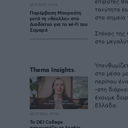
επιβάτες θα
05.11.2013, 09:59
ταχύτητα έω
Παρέμβαση Μουρούτη
στα σημεία 
μετά τη «θύελλα» στο
Διαδίκτυο για το wi-fi του
Σαμαρά
Στόχος της 
στο μεγαλύ
Υπενθυμίζετ
Thema Insights
στα μέσα μ
περίπου έν
-στη διάρκε
έχουμε δωρε
Ελλάδα.
30.07.2026, 09:33
Το DEI College