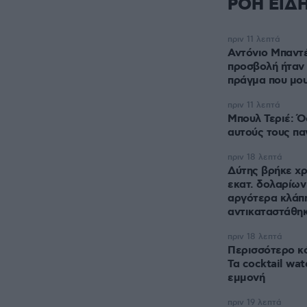
ΡΟΗ ΕΙΔ
πριν 11 λεπτά
Αντόνιο Μπαντέ
προσβολή ήταν
πράγμα που μο
πριν 11 λεπτά
Μπουλ Τεριέ: Ό
αυτούς τους πα
πριν 18 λεπτά
Δύτης βρήκε χρ
εκατ. δολαρίων
αργότερα κλάπη
αντικαταστάθηκ
πριν 18 λεπτά
Περισσότερο κ
Τα cocktail wat
εμμονή
πριν 19 λεπτά