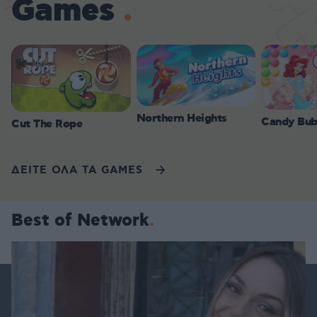
Games
Northern Heights
Candy Bub
Cut The Rope
ΔΕΙΤΕ ΟΛΑ ΤΑ GAMES
Best of Network