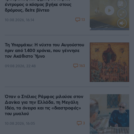
έντρομος ο κόσμος βγήκε στους
δρόμους, δείτε βίντεο
13
10.08.2026, 16:14
Loaded
:
100.00%
Τη Υπερμάχω: Η νύχτα του Αυγούστου
πριν από 1.400 χρόνια, που γέννησε
τον Ακάθιστο Ύμνο
163
09.08.2026, 22:48
Όταν ο Στέλιος Ράμφος μιλούσε στον
Δανίκα για την Ελλάδα, τη Μεγάλη
Ιδέα, τα όνειρα και τις «διαστροφές»
του μυαλού
3
10.08.2026, 16:05