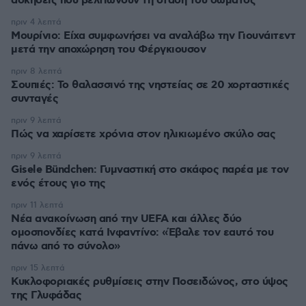
ασκήσεις που βελτιώνουν τη στάση του σώματος
πριν 4 λεπτά
Μουρίνιο: Είχα συμφωνήσει να αναλάβω την Γιουνάιτεντ
μετά την αποχώρηση του Φέργκιουσον
πριν 8 λεπτά
Σουπιές: Το θαλασσινό της νηστείας σε 20 χορταστικές
συνταγές
πριν 9 λεπτά
Πώς να χαρίσετε χρόνια στον ηλικιωμένο σκύλο σας
πριν 9 λεπτά
Gisele Bündchen: Γυμναστική στο σκάφος παρέα με τον
ενός έτους γιο της
πριν 11 λεπτά
Νέα ανακοίνωση από την UEFA και άλλες δύο
ομοσπονδίες κατά Ινφαντίνο: «Έβαλε τον εαυτό του
πάνω από το σύνολο»
πριν 15 λεπτά
Κυκλοφοριακές ρυθμίσεις στην Ποσειδώνος, στο ύψος
της Γλυφάδας