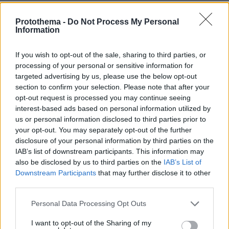
πριν 24 λεπτά
Φωτιά στο Κοκκινόχωμα Καβάλας, σηκώθηκαν τρία
Protothema -
Do Not Process My Personal
εναέρια, δείτε βίντεο και φωτογραφίες
Information
πριν 26 λεπτά
Ινδή ηθοποιός δέχτηκε επίθεση από θαυμάστριά της: Τη
If you wish to opt-out of the sale, sharing to third parties, or
φίλησε ξαφνικά στο στόμα στο κόκκινο χαλί, δείτε το
processing of your personal or sensitive information for
βίντεο
targeted advertising by us, please use the below opt-out
section to confirm your selection. Please note that after your
πριν 29 λεπτά
opt-out request is processed you may continue seeing
Διακοπές στα Χανιά: Εξερευνώντας την πόλη και τα
interest-based ads based on personal information utilized by
πανέμορφα χωριά τους
us or personal information disclosed to third parties prior to
your opt-out. You may separately opt-out of the further
disclosure of your personal information by third parties on the
ΔΕΙΤΕ ΟΛΕΣ ΤΙΣ ΕΙΔΗΣΕΙΣ
IAB’s list of downstream participants. This information may
also be disclosed by us to third parties on the
IAB’s List of
Downstream Participants
that may further disclose it to other
third parties.
ΤΑ ΠΙΟ ΔΗΜΟΦΙΛΗ
Please note that this website/app uses one or more Google
Personal Data Processing Opt Outs
services and may gather and store information including but
not limited to your visit or usage behaviour. You may click to
I want to opt-out of the Sharing of my