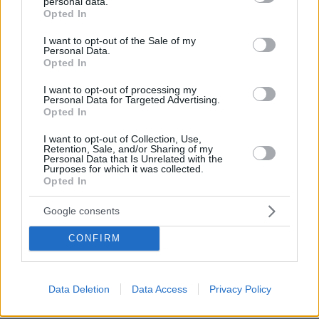
personal data.
grant or deny consent to Google and its third-party tags to
Opted In
use your data for below specified purposes in below Google
consent section.
I want to opt-out of the Sale of my
Personal Data.
Opted In
I want to opt-out of processing my
Personal Data for Targeted Advertising.
Opted In
I want to opt-out of Collection, Use,
Retention, Sale, and/or Sharing of my
Personal Data that Is Unrelated with the
Purposes for which it was collected.
Opted In
Google consents
CONFIRM
10.08.2026, 14:19
Data Deletion
Data Access
Privacy Policy
Κόμμα Καρυστιανού: Γιατί χάνεται μέσα σε δύο
μήνες η «Ελπίδα» της προέδρου Μαρίας