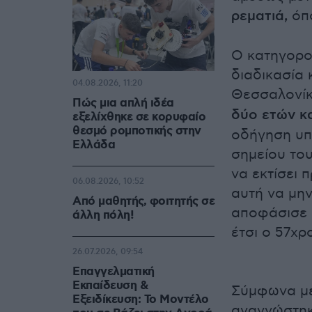
ρεματιά,
όπο
Ο κατηγορο
διαδικασία 
04.08.2026, 11:20
Θεσσαλονίκ
Πώς μια απλή ιδέα
δύο ετών κ
εξελίχθηκε σε κορυφαίο
θεσμό ρομποτικής στην
οδήγηση υπ
Ελλάδα
σημείου του
να εκτίσει 
06.08.2026, 10:52
αυτή να μην
Από μαθητής, φοιτητής σε
αποφάσισε 
άλλη πόλη!
έτσι ο 57χ
26.07.2026, 09:54
Επαγγελματική
Εκπαίδευση &
Σύμφωνα με
Εξειδίκευση: Το Mοντέλο
αναγνώστηκ