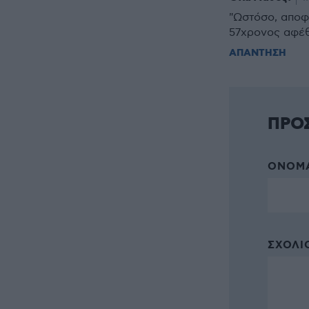
"Ωστόσο, αποφά
57χρονος αφέθη
ΑΠΑΝΤΗΣΗ
ΠΡΟ
ΌΝΟΜΑ
ΣΧΌΛΙΟ