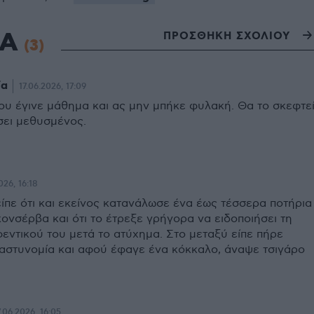
ΙΑ
ΠΡΟΣΘΗΚΗ ΣΧΟΛΙΟΥ
(3)
ία
17.06.2026, 17:09
του έγινε μάθημα και ας μην μπήκε φυλακή. Θα το σκεφτε
ει μεθυσμένος.
026, 16:18
ίπε ότι και εκείνος κατανάλωσε ένα έως τέσσερα ποτήρια
κονσέρβα και ότι το έτρεξε γρήγορα να ειδοποιήσει τη
εντικού του μετά το ατύχημα. Στο μεταξύ είπε πήρε
αστυνομία και αφού έφαγε ένα κόκκαλο, άναψε τσιγάρο
7.06.2026, 16:05