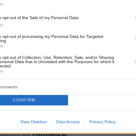
In
o opt-out of the Sale of my Personal Data.
ία του, ο 57χρονος δήλωσε ότι αντιμετωπίζει
In
λήματα υγείας και ισχυρίστηκε ότι είχε
to opt-out of processing my Personal Data for Targeted
ing.
ι μόλις
ένα ποτήρι κρασί
πριν αποχωρήσει απ
In
 όπου βρισκόταν. Σχετικά με την κατηγορία
o opt-out of Collection, Use, Retention, Sale, and/or Sharing
λειψης
, υποστήριξε ότι δεν είχε σκοπό να
ersonal Data that Is Unrelated with the Purposes for which it
lected.
αλλά έτρεξε
για να πιάσει τον σκύλο του
που
In
ο αυτοκίνητο μετά τη σύγκρουση, έχοντας την
 επιστρέψει αμέσως μετά.
consents
CONFIRM
protothema.gr στο Google News
το
και μάθετε πρώτοι
εις
Data Deletion
Data Access
Privacy Policy
Ειδήσεις
 τελευταίες
από την Ελλάδα και τον Κόσμο, τη
Protothema.gr
μβαίνουν, στο