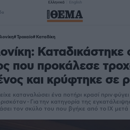
Ελληνικά
English
δα
λονίκη
Τροχαίο
Καταδίκη
νίκη: Καταδικάστηκε 
ς που προκάλεσε τροχ
νος και κρύφτηκε σε ρ
 είχε καταναλώσει ένα ποτήρι κρασί πριν φύγει
ισκόταν - Για την κατηγορία της εγκατάλειψης,
ιάσει τον σκύλο του που βγήκε από το ΙΧ μετ