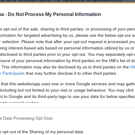
χή του Πανοράματος το απόγευμα της
ma -
Do Not Process My Personal Information
 Δευτέρας, όταν ο 57χρονος επιχείρησε να
ώντας διπλή διαχωριστική γραμμή, για να
to opt-out of the sale, sharing to third parties, or processing of your per
 πρατήριο υγρών καυσίμων. Εκείνη τη στιγμή,
formation for targeted advertising by us, please use the below opt-out s
υ διερχόμενου αυτοκινήτου, στο οποίο
r selection. Please note that after your opt-out request is processed y
eing interest-based ads based on personal information utilized by us or
βαινε και το τριών ετών παιδί της,
disclosed to third parties prior to your opt-out. You may separately opt-
ε στο όχημα του κατηγορουμένου, με
losure of your personal information by third parties on the IAB’s list of
 να προκληθούν υλικές ζημιές.
. This information may also be disclosed by us to third parties on the
IA
Participants
that may further disclose it to other third parties.
ά το περιστατικό, ο 57χρονος απομακρύνθηκε
 that this website/app uses one or more Google services and may gath
including but not limited to your visit or usage behaviour. You may click 
ίο πεζός χωρίς να πράξει όσα προβλέπει ο
 to Google and its third-party tags to use your data for below specifi
ους αστυνομικούς να τον εντοπίζουν λίγα
ogle consent section.
ερα κρυμμένο μέσα σε μια ρεματιά.
l Data Processing Opt Outs
 ότι κατά το αλκοτέστ στο οποίο υποβλήθηκε,
o opt-out of the Sharing of my personal data.
ε ότι η συγκέντρωση αλκοόλ ήταν 1,16 mg/l.