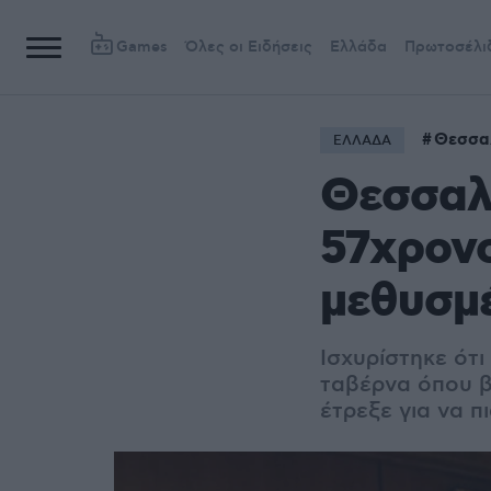
Games
Όλες οι Ειδήσεις
Ελλάδα
Πρωτοσέλι
Θεσσα
ΕΛΛΑΔΑ
Θεσσαλο
57χρονο
μεθυσμέ
Ισχυρίστηκε ότι
ταβέρνα όπου βρ
έτρεξε για να π