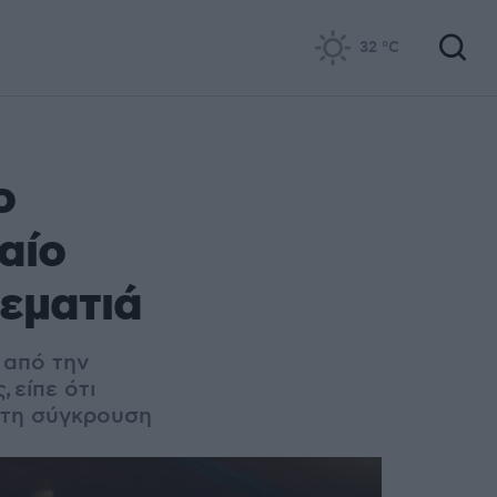
32
°C
ο
αίο
εματιά
 από την
 είπε ότι
ά τη σύγκρουση