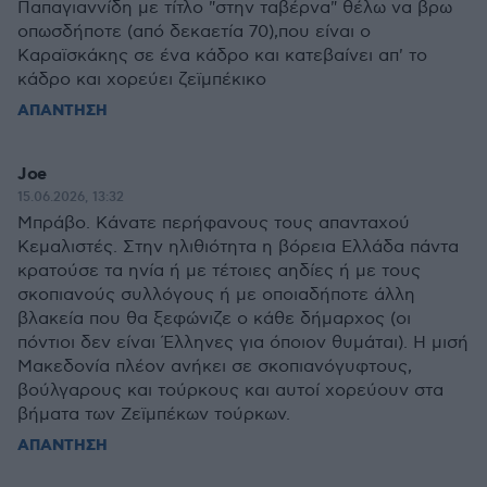
Παπαγιαννίδη με τίτλο "στην ταβέρνα" θέλω να βρω
οπωσδήποτε (από δεκαετία 70),που είναι ο
Καραϊσκάκης σε ένα κάδρο και κατεβαίνει απ' το
κάδρο και χορεύει ζεϊμπέκικο
ΑΠΑΝΤΗΣΗ
Joe
15.06.2026, 13:32
Μπράβο. Κάνατε περήφανους τους απανταχού
Κεμαλιστές. Στην ηλιθιότητα η βόρεια Ελλάδα πάντα
κρατούσε τα ηνία ή με τέτοιες αηδίες ή με τους
σκοπιανούς συλλόγους ή με οποιαδήποτε άλλη
βλακεία που θα ξεφώνιζε ο κάθε δήμαρχος (οι
πόντιοι δεν είναι Έλληνες για όποιον θυμάται). Η μισή
Μακεδονία πλέον ανήκει σε σκοπιανόγυφτους,
βούλγαρους και τούρκους και αυτοί χορεύουν στα
βήματα των Ζεϊμπέκων τούρκων.
ΑΠΑΝΤΗΣΗ