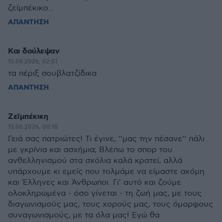
ζεϊμπέκικο...
ΑΠΑΝΤΗΣΗ
Και δούλεψαν
15.06.2026, 02:01
τα πέριξ σουβλατζίδικα
ΑΠΑΝΤΗΣΗ
Ζεϊμπέκικη
15.06.2026, 00:18
Γειά σας πατριώτες! Τι έγινε, ''μας την πέσανε'' πάλι
με γκρίνια και ασχήμια; Βλέπω το σπορ του
ανθελληνισμού στα σχόλια καλά κρατεί, αλλά
υπάρχουμε κι εμείς που τολμάμε να είμαστε ακόμη
και Έλληνες και Άνθρωποι. Γι' αυτό και ζούμε
ολοκληρωμένα - όσο γίνεται - τη ζωή μας, με τους
διαγωνισμούς μας, τους χορούς μας, τους όμορφους
συναγωνισμούς, με τα όλα μας! Εγώ θα