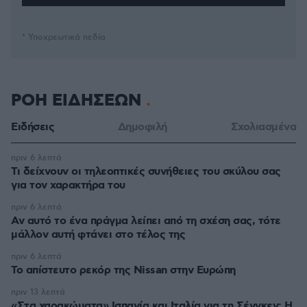
* Υποχρεωτικά πεδία
ΡΟΗ ΕΙΔΗΣΕΩΝ
Ειδήσεις
Δημοφιλή
Σχολιασμένα
πριν 6 λεπτά
Τι δείχνουν οι τηλεοπτικές συνήθειες του σκύλου σας
για τον χαρακτήρα του
πριν 6 λεπτά
Αν αυτό το ένα πράγμα λείπει από τη σχέση σας, τότε
μάλλον αυτή φτάνει στο τέλος της
πριν 6 λεπτά
Το απίστευτο ρεκόρ της Nissan στην Ευρώπη
πριν 13 λεπτά
«Στα χαρακώματα» Ισπανία και Ιταλία για τη Σένγκεν: Η