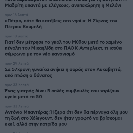
Μαδρίτη απαντά με ελέγχους, ανυποχώρητη η Μελόνι
πριν 16 λεπτά
«Πέτρο, πότε θα κατέβεις στο νησί;»: Η Σίφνος του
Πέτρου Κουμπλή
πριν 18 λεπτά
Γιατί δεν μέτρησε το γκολ του Μύθου μετά το χαμένο
πέναλτι του Μιχαηλίδη στο ΠΑΟΚ-Αντερλεχτ, τι ισχύει
σύμφωνα με τον νέο κανονισμό
πριν 29 λεπτά
Σε 57χρονη γυναίκα ανήκει η σορός στον Λυκαβηττό,
από πτώση ο θάνατος
πριν 33 λεπτά
Ένας γιατρός δίνει 5 απλές συμβουλές που χαρίζουν
υγεία μετά τα 50
πριν 33 λεπτά
Αντόνιο Μπαντέρας: Ήξερα ότι δεν θα πέρναγα όλη μου
τη ζωή στο Χόλιγουντ, δεν ήταν γραφτό να βρίσκομαι
εκεί, αλλά στην πατρίδα μου