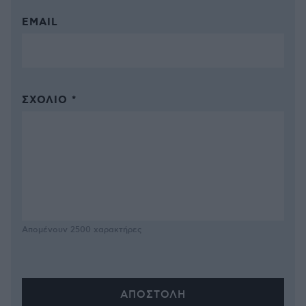
EMAIL
ΣΧΌΛΙΟ *
Απομένουν
2500
χαρακτήρες