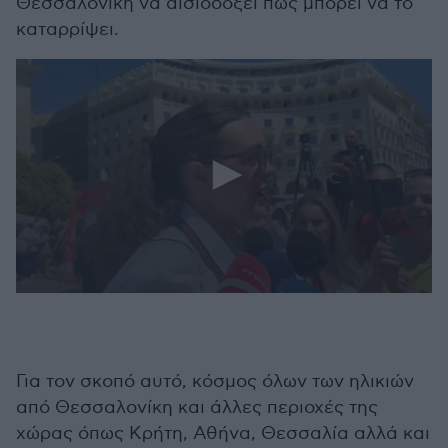
Θεσσαλονίκη να αισιοδοξεί πως μπορεί να το
καταρρίψει.
0
seconds
of
32
seconds
Για τον σκοπό αυτό, κόσμος όλων των ηλικιών
από Θεσσαλονίκη και άλλες περιοχές της
χώρας όπως Κρήτη, Αθήνα, Θεσσαλία αλλά και