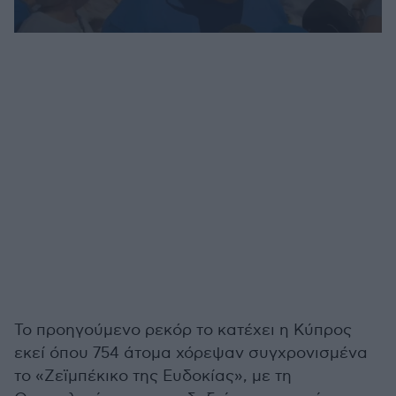
0
seconds
of
1
minute,
14
seconds
Το προηγούμενο ρεκόρ το κατέχει η Κύπρος
εκεί όπου 754 άτομα χόρεψαν συγχρονισμένα
το «Ζεϊμπέκικο της Ευδοκίας», με τη