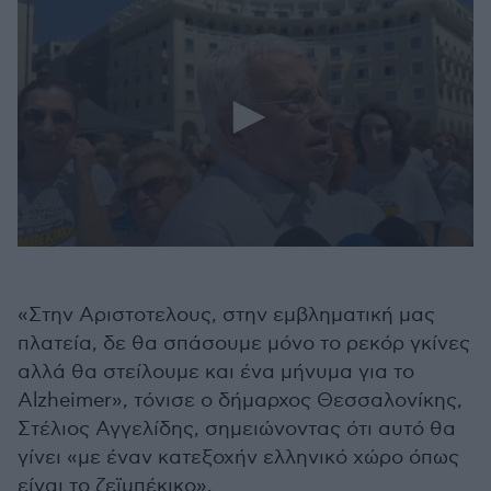
0
seconds
of
47
«Στην Αριστοτελους, στην εμβληματική μας
seconds
πλατεία, δε θα σπάσουμε μόνο το ρεκόρ γκίνες
αλλά θα στείλουμε και ένα μήνυμα για το
Alzheimer», τόνισε ο δήμαρχος Θεσσαλονίκης,
Στέλιος Αγγελίδης, σημειώνοντας ότι αυτό θα
γίνει «με έναν κατεξοχήν ελληνικό χώρο όπως
είναι το ζεϊμπέκικο».