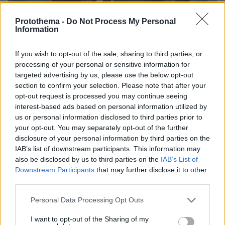
Protothema -
Do Not Process My Personal
Information
If you wish to opt-out of the sale, sharing to third parties, or
processing of your personal or sensitive information for
targeted advertising by us, please use the below opt-out
section to confirm your selection. Please note that after your
opt-out request is processed you may continue seeing
interest-based ads based on personal information utilized by
us or personal information disclosed to third parties prior to
your opt-out. You may separately opt-out of the further
8
31.10.2025, 20:15
disclosure of your personal information by third parties on the
Καφές από... χρυσάφι στο Ντουμπάι: Παρασκευάζεται
IAB’s list of downstream participants. This information may
από σπάνιους σπόρους από τον Παναμά και κοστίζει
also be disclosed by us to third parties on the
IAB’s List of
1.000 δολάρια το φλιτζάνι
Downstream Participants
that may further disclose it to other
third parties.
Κατάστημα σε βιομηχανική συνοικία του Ντουμπάι,
που έχει εξελιχθεί σε hotspot για λάτρεις του καφέ,
Please note that this website/app uses one or more Google
Personal Data Processing Opt Outs
θα σερβίρει από τη 1η Νοεμβρίου περίπου 400
services and may gather and store information including but
φλιτζάνια του πολύτιμου αυτού ροφήματος
not limited to your visit or usage behaviour. You may click to
I want to opt-out of the Sharing of my