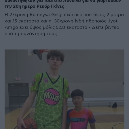
συναντήθηκαν για τσάι στο Λονδίνο για να γιορτάσουν
την 20η ημέρα Ρεκόρ Γκίνες
Η 27χρονη Rumeysa Gelgi έχει περίπου ύψος 2 μέτρα
και 15 εκατοστά και η 30χρονη Ινδή ηθοποιός Jyoti
Amge έχει ύψος μόλις 62,8 εκατοστά - Δείτε βίντεο
από τη συνάντησή τους