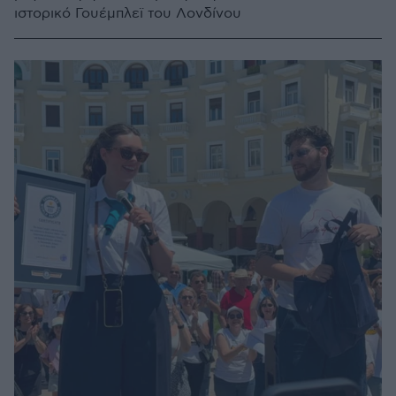
ιστορικό Γουέμπλεϊ του Λονδίνου