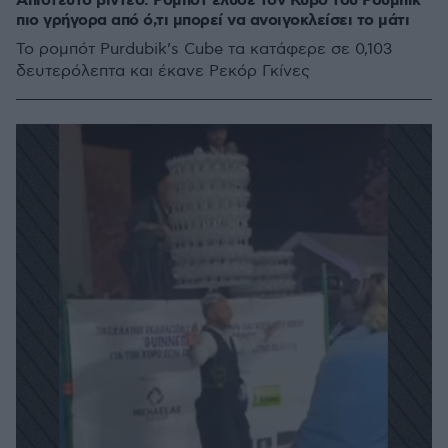
Απίστευτο βίντεο: Ρομπότ έλυσε τον Κύβο του Ρούμπικ
πιο γρήγορα από ό,τι μπορεί να ανοιγοκλείσει το μάτι
Το ρομπότ Purdubik’s Cube τα κατάφερε σε 0,103
δευτερόλεπτα και έκανε Ρεκόρ Γκίνες