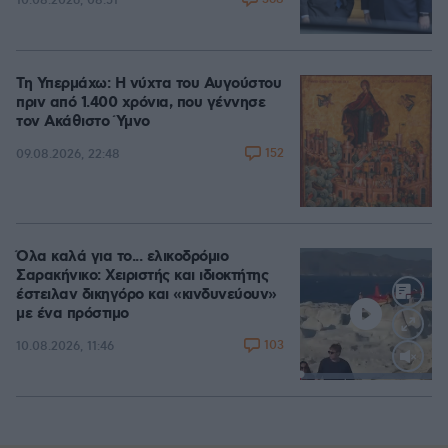
10.08.2026, 08:51
Τη Υπερμάχω: Η νύχτα του Αυγούστου
πριν από 1.400 χρόνια, που γέννησε
τον Ακάθιστο Ύμνο
152
09.08.2026, 22:48
Όλα καλά για το... ελικοδρόμιο
Σαρακήνικο: Χειριστής και ιδιοκτήτης
έστειλαν δικηγόρο και «κινδυνεύουν»
με ένα πρόστιμο
103
10.08.2026, 11:46
Loaded
:
100.00%