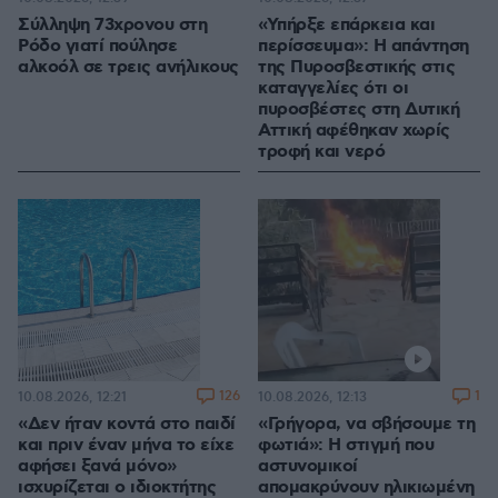
Σύλληψη 73χρονου στη
«Υπήρξε επάρκεια και
Ρόδο γιατί πούλησε
περίσσευμα»: Η απάντηση
αλκοόλ σε τρεις ανήλικους
της Πυροσβεστικής στις
καταγγελίες ότι οι
πυροσβέστες στη Δυτική
Αττική αφέθηκαν χωρίς
τροφή και νερό
126
1
10.08.2026, 12:21
10.08.2026, 12:13
«Δεν ήταν κοντά στο παιδί
«Γρήγορα, να σβήσουμε τη
και πριν έναν μήνα το είχε
φωτιά»: Η στιγμή που
αφήσει ξανά μόνο»
αστυνομικοί
ισχυρίζεται ο ιδιοκτήτης
απομακρύνουν ηλικιωμένη