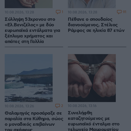
1
91
10.08.2026, 13:28
10.08.2026, 13:28
Σύλληψη 53χρονου στο
Πέθανε ο σπουδαίος
«Ελ.Βενιζέλος» με δύο
διανοούμενος, Στέλιος
ευρωπαϊκά εντάλματα για
Ράμφος σε ηλικία 87 ετών
ξέπλυμα χρήματος και
απάτες στη Γαλλία
2
10.08.2026, 13:16
10.08.2026, 13:26
Συνελήφθη
Θαλαμηγός προσάραξε σε
καταζητούμενος με
παραλία στα Κύθηρα, σώος
ευρωπαϊκό ένταλμα στο
ο μοναδικός επιβαίνων
τελωνείο Μαυροματίου
του σκάφους