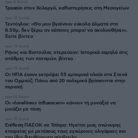
πριν 6 λεπτά
Τροχαίο στον Χολαργό, καθυστερήσεις στη Μεσογείων
πριν 12 λεπτά
Τεντόγλου: «Θα μου βγαίνουν εύκολα άλματα στα
8.50μ, δεν ξέρω αν κάποιος μπορεί να ακολουθήσει»,
δείτε βίντεο
πριν 13 λεπτά
Ρήνος και Βιστούλας στερεύουν: Ιστορικά χαμηλά στις
στάθμες των ποταμών, βίντεο
πριν 13 λεπτά
Οι ΗΠΑ έχουν εκτρέψει 55 εμπορικά πλοία στα Στενά
του Ορμούζ: Πάνω από 20 πολεμικά βρίσκονται στην
περιοχή
πριν 15 λεπτά
Οι «loneliness influencers» κάνουν τη μοναξιά να
μοιάζει με τάση
πριν 15 λεπτά
Επίθεση ΠΑΣΟΚ σε Τσίπρα: Ηγείται μιας ανώνυμης
εταιρείας με μετόχους τους εγχώριους ολιγάρχες και
τον ίδιο διευθύνοντα σύμβουλο