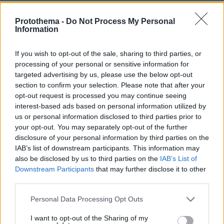
Games
Protothema -
Do Not Process My Personal
Information
If you wish to opt-out of the sale, sharing to third parties, or
processing of your personal or sensitive information for
targeted advertising by us, please use the below opt-out
section to confirm your selection. Please note that after your
opt-out request is processed you may continue seeing
Northern Heights
Candy Bub
Cut The Rope
interest-based ads based on personal information utilized by
us or personal information disclosed to third parties prior to
your opt-out. You may separately opt-out of the further
ΔΕΙΤΕ ΟΛΑ ΤΑ GAMES
disclosure of your personal information by third parties on the
IAB’s list of downstream participants. This information may
also be disclosed by us to third parties on the
IAB’s List of
Downstream Participants
that may further disclose it to other
Best of Network
third parties.
Please note that this website/app uses one or more Google
Personal Data Processing Opt Outs
services and may gather and store information including but
not limited to your visit or usage behaviour. You may click to
I want to opt-out of the Sharing of my