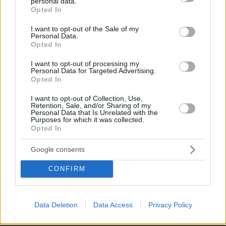
personal data.
grant or deny consent to Google and its third-party tags to
Opted In
use your data for below specified purposes in below Google
consent section.
I want to opt-out of the Sale of my
Personal Data.
Opted In
I want to opt-out of processing my
Personal Data for Targeted Advertising.
Opted In
I want to opt-out of Collection, Use,
Retention, Sale, and/or Sharing of my
Personal Data that Is Unrelated with the
Purposes for which it was collected.
Opted In
Google consents
CONFIRM
10.08.2026, 14:01
Η 24χρονη αριστούχος της Ιατρικής Αθηνών, που
διάβασε τον Ιπποκρατικό Όρκο, μιλά για τον
Data Deletion
Data Access
Privacy Policy
«άριστο γιατρό»