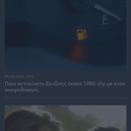
06.08.2026, 19:12
Ποιο αυτοκίνητο βενζίνης έκανε 1.980 χλμ με έναν
ανεφοδιασμό;