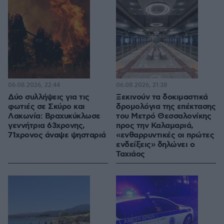
06.08.2026, 22:44
06.08.2026, 21:38
Δύο συλλήψεις για τις
Ξεκινούν τα δοκιμαστικά
φωτιές σε Σκύρο και
δρομολόγια της επέκτασης
Λακωνία: Βραχυκύκλωσε
του Μετρό Θεσσαλονίκης
γεννήτρια 63χρονης,
προς την Καλαμαριά,
71χρονος άναψε ψησταριά
«ενθαρρυντικές οι πρώτες
ενδείξεις» δηλώνει ο
Ταχιάος