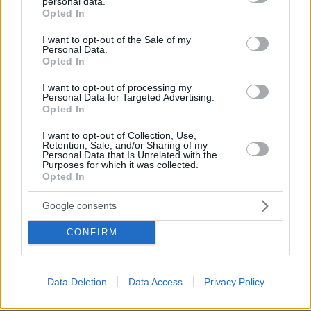
personal data.
grant or deny consent to Google and its third-party tags to
Opted In
06.08.2026, 18:00
use your data for below specified purposes in below Google
Γιώργος Παράσχος: Χαμογελαστός, δίνει τη μάχη
consent section.
I want to opt-out of the Sale of my
του με τον καρκίνο, μπήκε στο νοσοκομείο για νέα
Personal Data.
θεραπεία
Opted In
I want to opt-out of processing my
Personal Data for Targeted Advertising.
Στη ΓΑΔΑ κρατείται η 46χρονη που
Opted In
κατηγορείται για την επίθεση στη
Marfin, δείτε βίντεο και φωτογραφίες
I want to opt-out of Collection, Use,
Retention, Sale, and/or Sharing of my
30
06.08.2026, 23:17
Personal Data that Is Unrelated with the
Purposes for which it was collected.
Opted In
Google consents
Γιατί δεν έσωσα το κουτάβι: Ο
CONFIRM
ερευνητής που κατέγραφε τη
συμβίωση του μικρού σκυλιού με
αγέλη λύκων εξηγεί γιατί δεν
επενέβη, όταν το είδε άρρωστο
Data Deletion
Data Access
Privacy Policy
154
06.08.2026, 19:34