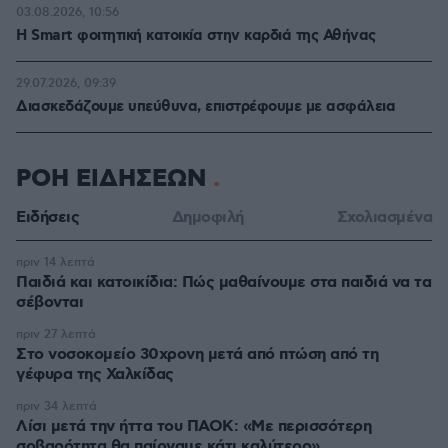
03.08.2026, 10:56
Η Smart φοιτητική κατοικία στην καρδιά της Αθήνας
29.07.2026, 09:39
Διασκεδάζουμε υπεύθυνα, επιστρέφουμε με ασφάλεια
ΡΟΗ ΕΙΔΗΣΕΩΝ
Ειδήσεις
Δημοφιλή
Σχολιασμένα
πριν 14 λεπτά
Παιδιά και κατοικίδια: Πώς μαθαίνουμε στα παιδιά να τα
σέβονται
πριν 27 λεπτά
Στο νοσοκομείο 30χρονη μετά από πτώση από τη
γέφυρα της Χαλκίδας
πριν 34 λεπτά
Λίσι μετά την ήττα του ΠΑΟΚ: «Με περισσότερη
σοβαρότητα θα παίρναμε κάτι καλύτερο»