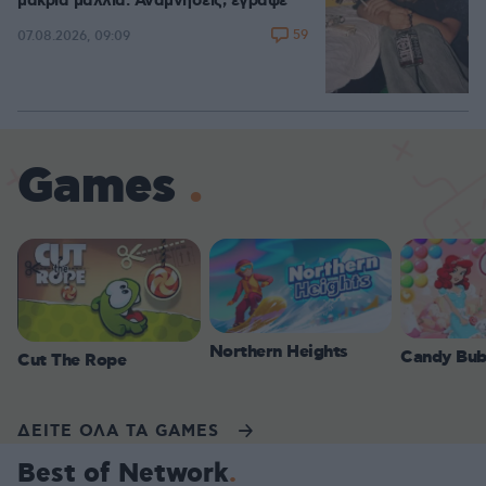
μακριά μαλλιά: Αναμνήσεις, έγραψε
59
07.08.2026, 09:09
Games
Northern Heights
Candy Bub
Cut The Rope
ΔΕΙΤΕ ΟΛΑ ΤΑ GAMES
Best of Network