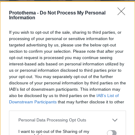
Protothema -
Do Not Process My Personal
Information
07.08.2026, 15:59
If you wish to opt-out of the sale, sharing to third parties, or
Είδος υπό εξαφάνιση οι υπερπολύτεκνοι στην
processing of your personal or sensitive information for
Ελλάδα που γερνάει: Τα... δύο ταψιά μεσημεριανό,
targeted advertising by us, please use the below opt-out
τα επιδόματα, η καθημερινότητά τους
section to confirm your selection. Please note that after your
opt-out request is processed you may continue seeing
interest-based ads based on personal information utilized by
us or personal information disclosed to third parties prior to
your opt-out. You may separately opt-out of the further
disclosure of your personal information by third parties on the
IAB’s list of downstream participants. This information may
also be disclosed by us to third parties on the
IAB’s List of
Downstream Participants
that may further disclose it to other
third parties.
Please note that this website/app uses one or more Google
Personal Data Processing Opt Outs
services and may gather and store information including but
not limited to your visit or usage behaviour. You may click to
I want to opt-out of the Sharing of my