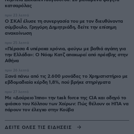
κατσαρόλας
πριν 23 λεπτά
Ο ΣΚΑΪ έλυσε τη συνεργασία του με τον διευθύνοντα
σύμβουλο, Γρηγόρη Δημητριάδη, δείτε την επίσημη
ανακοίνωση
πριν 25 λεπτά
«Πέρασα 4 υπέροχα χρόνια, φεύγω με βαθιά αγάπη για
την Ελλάδα»: Ο Νόαμ Κατζ αποχωρεί από πρέσβης στην
Αθήνα
πριν 26 λεπτά
Ξανά πάνω από τις 2.600 μονάδες το Χρηματιστήριο με
εβδομαδιαία κέρδη 1,8%, πού βρήκε στηρίγματα
πριν 27 λεπτά
Με «Δούρειο Ίππο» την task force της CIA και οδηγό το
φιάσκο του Κόλπου των Χοίρων: Πώς θέλουν οι ΗΠΑ να
πάρουν τον έλεγχο στην Κούβα
ΔΕΙΤΕ ΟΛΕΣ ΤΙΣ ΕΙΔΗΣΕΙΣ