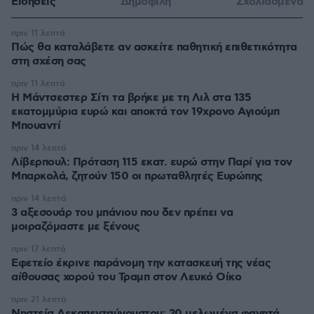
Ειδήσεις
Δημοφιλή
Σχολιασμένα
πριν 11 λεπτά
Πώς θα καταλάβετε αν ασκείτε παθητική επιθετικότητα
στη σχέση σας
πριν 11 λεπτά
Η Μάντσεστερ Σίτι τα βρήκε με τη Λιλ στα 135
εκατομμύρια ευρώ και αποκτά τον 19χρονο Αγιούμπ
Μπουαντί
πριν 14 λεπτά
Λίβερπουλ: Πρόταση 115 εκατ. ευρώ στην Παρί για τον
Μπαρκολά, ζητούν 150 οι πρωταθλητές Ευρώπης
πριν 14 λεπτά
3 αξεσουάρ του μπάνιου που δεν πρέπει να
μοιραζόμαστε με ξένους
πριν 17 λεπτά
Εφετείο έκρινε παράνομη την κατασκευή της νέας
αίθουσας χορού του Τραμπ στον Λευκό Οίκο
πριν 21 λεπτά
Νηστεία Δεκαπενταύγουστου: 20 μελωμένα φαγητά