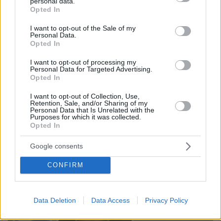
personal data.
grant or deny consent to Google and its third-party tags to
Opted In
use your data for below specified purposes in below Google
consent section.
I want to opt-out of the Sale of my
Personal Data.
Opted In
I want to opt-out of processing my
Personal Data for Targeted Advertising.
Opted In
07.08.2026, 14:57
I want to opt-out of Collection, Use,
Retention, Sale, and/or Sharing of my
«Τα έχω χάσει όλα»: Συντετριμμένος ο πατέρας
Personal Data that Is Unrelated with the
και σύζυγος των θυμάτων στο τροχαίο στις
Purposes for which it was collected.
Σέρρες
Opted In
Google consents
CONFIRM
Data Deletion
Data Access
Privacy Policy