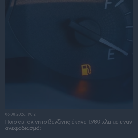
06.08.2026, 19:12
Ποιο αυτοκίνητο βενζίνης έκανε 1.980 χλμ με έναν
ανεφοδιασμό;