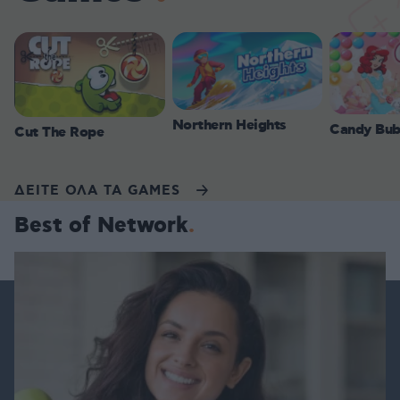
Northern Heights
Candy Bub
Cut The Rope
ΔΕΙΤΕ ΟΛΑ ΤΑ GAMES
Best of Network