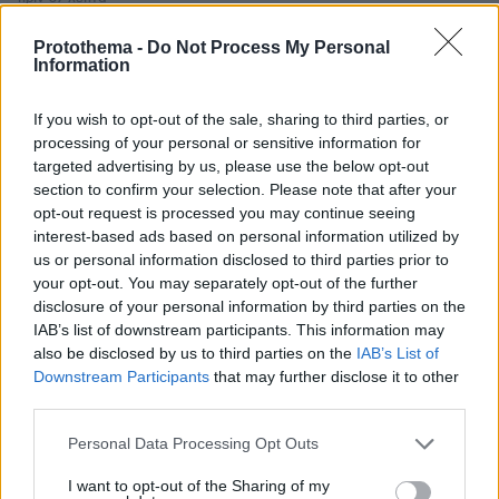
Οι τελευταίες εβδομάδες των Summer Sales κρύβουν
τις καλύτερες ευκαιρίες
Protothema -
Do Not Process My Personal
Information
πριν 39 λεπτά
Η επιστήμη πίσω από την τέλεια φάβα
If you wish to opt-out of the sale, sharing to third parties, or
πριν 39 λεπτά
processing of your personal or sensitive information for
Κόκκινο κρέας: Αυξάνει κατά 49% τον κίνδυνο διαβήτη
targeted advertising by us, please use the below opt-out
– Με τι να το αντικαταστήσετε
section to confirm your selection. Please note that after your
opt-out request is processed you may continue seeing
interest-based ads based on personal information utilized by
ΔΕΙΤΕ ΟΛΕΣ ΤΙΣ ΕΙΔΗΣΕΙΣ
us or personal information disclosed to third parties prior to
your opt-out. You may separately opt-out of the further
disclosure of your personal information by third parties on the
IAB’s list of downstream participants. This information may
ΤΑ ΠΙΟ ΔΗΜΟΦΙΛΗ
also be disclosed by us to third parties on the
IAB’s List of
Downstream Participants
that may further disclose it to other
third parties.
Please note that this website/app uses one or more Google
Personal Data Processing Opt Outs
services and may gather and store information including but
not limited to your visit or usage behaviour. You may click to
I want to opt-out of the Sharing of my