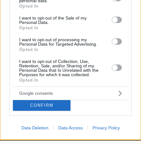
personal data.
grant or deny consent to Google and its third-party tags to
Opted In
use your data for below specified purposes in below Google
consent section.
I want to opt-out of the Sale of my
Personal Data.
Opted In
I want to opt-out of processing my
Personal Data for Targeted Advertising.
Opted In
I want to opt-out of Collection, Use,
Retention, Sale, and/or Sharing of my
Personal Data that Is Unrelated with the
Purposes for which it was collected.
Opted In
Google consents
07.08.2026, 07:19
CONFIRM
«Δεν το πιστεύουμε», λένε οι Αμερικανοί που
υιοθέτησαν τον Αφγανό στη Λέσβο - Η αρχική
εκδοχή για το φονικό στην Κυψέλη και η σιωπή
Data Deletion
Data Access
Privacy Policy
στην απολογία