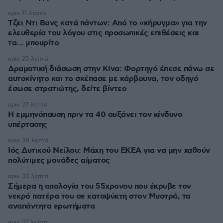
πριν 11 λεπτά
Τζει Ντι Βανς κατά πάντων: Από το «κήρυγμα» για την
ελευθερία του λόγου στις προσωπικές επιθέσεις και
τα… μπουρίτο
πριν 25 λεπτά
Δραματική διάσωση στην Κίνα: Φορτηγό έπεσε πάνω σε
αυτοκίνητο και το σκέπασε με κάρβουνα, τον οδηγό
έσωσε στρατιώτης, δείτε βίντεο
πριν 27 λεπτά
Η εμμηνόπαυση πριν τα 40 αυξάνει τον κίνδυνο
υπέρτασης
πριν 30 λεπτά
Ιός Δυτικού Νείλου: Μάχη του ΕΚΕΑ για να μην χαθούν
πολύτιμες μονάδες αίματος
πριν 33 λεπτά
Σήμερα η απολογία του 55χρονου που έκρυβε τον
νεκρό πατέρα του σε καταψύκτη στον Μυστρά, τα
αναπάντητα ερωτήματα
πριν 37 λεπτά