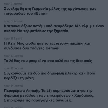
πριν 8 λεπτά
Συνελήφθη στη Γερμανία μέλος της οργάνωσης των
τσιγαράδων του «Έντικ»
πριν 8 λεπτά
Κατασκευάζουν ποτάμι από σκυρόδεμα 145 χλμ. με έναν
σκοπό: Να τερματίσουν την ξηρασία
πριν 11 λεπτά
Η Κέιτ Μος υιοθέτησε τo accessory-maxxing και
συνδύασε δύο τσάντες Hermès
πριν 13 λεπτά
Το λάθος που μπορεί να σου χαλάσει τις διακοπές
πριν 13 λεπτά
Συγκρίνουμε τα δύο πιο δημοφιλή ηλεκτρικά - Ποιο
κερδίζει τη μάχη;
πριν 14 λεπτά
Περιφέρεια Αττικής: Τα έξι συμπεράσματα για την
ψηφιακή μετάβαση των επιχειρήσεων - Χαρδαλιάς:
Στηρίζουμε τις παραγωγικές δυνάμεις