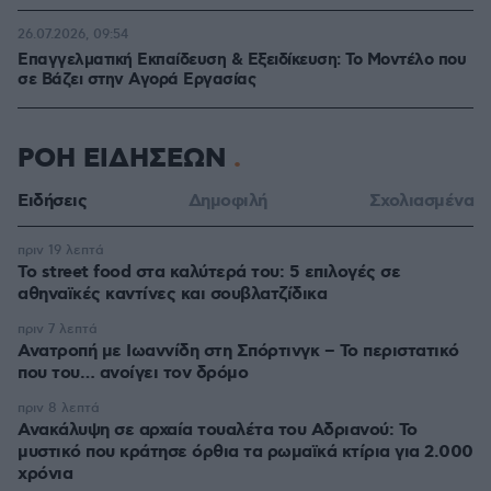
26.07.2026, 09:54
Επαγγελματική Εκπαίδευση & Εξειδίκευση: Το Mοντέλο που
σε Bάζει στην Aγορά Eργασίας
ΡΟΗ ΕΙΔΗΣΕΩΝ
Ειδήσεις
Δημοφιλή
Σχολιασμένα
πριν 19 λεπτά
Το street food στα καλύτερά του: 5 επιλογές σε
αθηναϊκές καντίνες και σουβλατζίδικα
πριν 7 λεπτά
Ανατροπή με Ιωαννίδη στη Σπόρτινγκ – Το περιστατικό
που του… ανοίγει τον δρόμο
πριν 8 λεπτά
Ανακάλυψη σε αρχαία τουαλέτα του Αδριανού: Το
μυστικό που κράτησε όρθια τα ρωμαϊκά κτίρια για 2.000
χρόνια