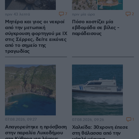
7
2
πριν 43 λεπτά
πριν μία ώρα
Μητέρα και γιος οι νεκροί
Πόσο κοστίζει μία
από την μετωπική
εβδομάδα σε βίλες -
σύγκρουση φορτηγού με ΙΧ
παράδεισους
στις Σέρρες, δείτε εικόνες
από το σημείο της
τραγωδίας
07.08.2026, 09:27
1
07.08.2026, 09:26
Απαγορεύτηκε η πρόσβαση
Χαλκίδα: 30χρονη έπεσε
στην παραλία Λυκοδήμου
στη θάλασσα από την
στα Κύθηρα για λόγους