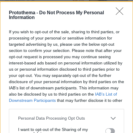
06.08.2026, 12:32
Protothema -
Do Not Process My Personal
Information
Ο Γιάννης Στάνκογλου δημοσίευσε
φωτογραφία του από το παρελθόν με
If you wish to opt-out of the sale, sharing to third parties, or
μακριά μαλλιά: Αναμνήσεις, έγραψε
processing of your personal or sensitive information for
targeted advertising by us, please use the below opt-out
11
07.08.2026, 09:09
section to confirm your selection. Please note that after your
opt-out request is processed you may continue seeing
interest-based ads based on personal information utilized by
us or personal information disclosed to third parties prior to
your opt-out. You may separately opt-out of the further
Games
disclosure of your personal information by third parties on the
IAB’s list of downstream participants. This information may
also be disclosed by us to third parties on the
IAB’s List of
Downstream Participants
that may further disclose it to other
third parties.
Please note that this website/app uses one or more Google
Personal Data Processing Opt Outs
services and may gather and store information including but
not limited to your visit or usage behaviour. You may click to
I want to opt-out of the Sharing of my
Northern Heights