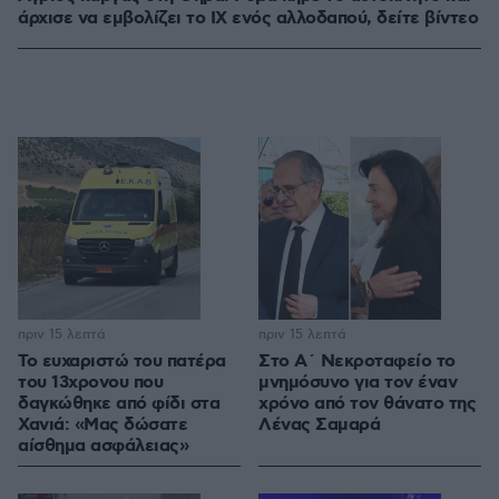
άρχισε να εμβολίζει το ΙΧ ενός αλλοδαπού, δείτε βίντεο
πριν 15 λεπτά
πριν 15 λεπτά
Το ευχαριστώ του πατέρα
Στο Α΄ Νεκροταφείο το
του 13χρονου που
μνημόσυνο για τον έναν
δαγκώθηκε από φίδι στα
χρόνο από τον θάνατο της
Χανιά: «Μας δώσατε
Λένας Σαμαρά
αίσθημα ασφάλειας»