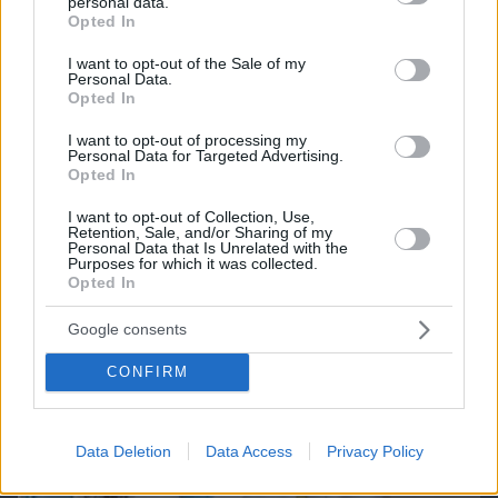
Candy Bub
personal data.
Cut The Rope
grant or deny consent to Google and its third-party tags to
Opted In
use your data for below specified purposes in below Google
consent section.
I want to opt-out of the Sale of my
ΔΕΙΤΕ ΟΛΑ ΤΑ GAMES
Personal Data.
Opted In
Best of Network
I want to opt-out of processing my
Personal Data for Targeted Advertising.
Opted In
I want to opt-out of Collection, Use,
Retention, Sale, and/or Sharing of my
Personal Data that Is Unrelated with the
Purposes for which it was collected.
Opted In
Google consents
CONFIRM
Data Deletion
Data Access
Privacy Policy