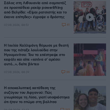
Σάλος στη Λιθουανία από σαμποτάζ
σε προσπάθεια ρεκόρ powerlifting
από Βελγίδα: «Είμαι ρατσιστής και το
έκανα επίτηδες» έγραψε ο δράστης
41
07.08.2026, 06:51
Loaded
:
100.00%
Η Ιουλία Καλλιμάνη θύμωσε με θεατή
που της πέταξε λουλούδια στην
Ηγουμενίτσα: Του τα επέστρεψε στο
κεφάλι και είπε «εσένα σ' αρέσει
αυτό...», δείτε βίντεο
66
07.08.2026, 06:39
Η αποκαλυπτική κατάθεση της
συζύγου του Αφγανού: Πώς
γνωρίσαμε τη Λίσα, γιατί υποψιάστηκα
ότι ήταν το πτώμα στη βαλίτσα
312