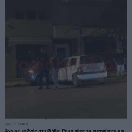
πριν 14 λεπτά
Άγριος καβγάς στη Θήβα: Ρομά πήρε το αυτοκίνητο και