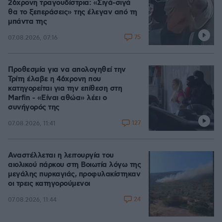
26χρονη τραγουδίστρια: «Σιγά-σιγά
θα το ξεπεράσεις» της έλεγαν από τη
μπάντα της
75
07.08.2026, 07:16
Προθεσμία για να απολογηθεί την
Τρίτη έλαβε η 46χρονη που
κατηγορείται για την επίθεση στη
Marfin - «Είναι αθώα» λέει ο
συνήγορός της
127
07.08.2026, 11:41
Αναστέλλεται η λειτουργία του
αιολικού πάρκου στη Βοιωτία λόγω της
μεγάλης πυρκαγιάς, προφυλακίστηκαν
οι τρεις κατηγορούμενοι
24
07.08.2026, 11:44