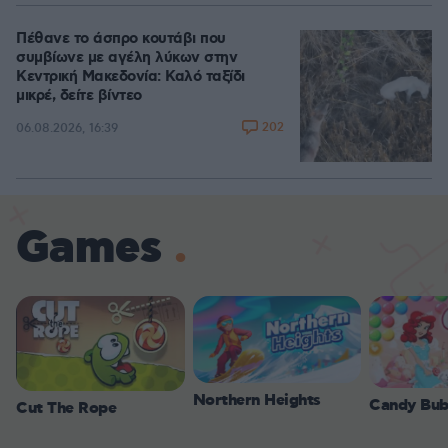
Πέθανε το άσπρο κουτάβι που
συμβίωνε με αγέλη λύκων στην
Κεντρική Μακεδονία: Καλό ταξίδι
μικρέ, δείτε βίντεο
202
06.08.2026, 16:39
Games
Northern Heights
Candy Bub
Cut The Rope