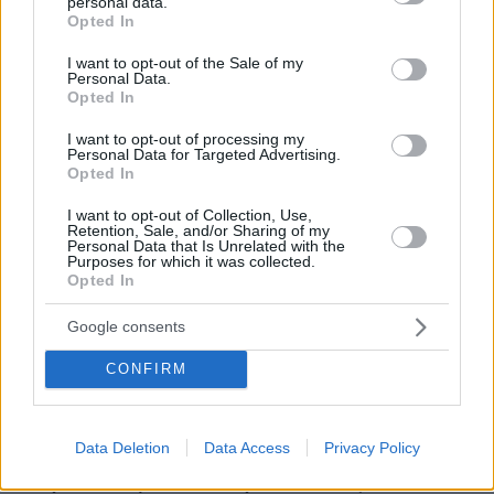
personal data.
grant or deny consent to Google and its third-party tags to
Opted In
* Υποχρεωτικά πεδία
use your data for below specified purposes in below Google
consent section.
I want to opt-out of the Sale of my
Personal Data.
Opted In
ΡΟΗ ΕΙΔΗΣΕΩΝ
I want to opt-out of processing my
Personal Data for Targeted Advertising.
Ειδήσεις
Δημοφιλή
Σχολιασμένα
Opted In
I want to opt-out of Collection, Use,
πριν 3 λεπτά
Retention, Sale, and/or Sharing of my
Η μητέρα και ο γιος της που σκοτώθηκαν στο τροχαίο
Personal Data that Is Unrelated with the
Purposes for which it was collected.
στις Σέρρες πήγαιναν μαζί για δουλειά, το ΙΧ τους
Opted In
καρφώθηκε στο φορτηγό
πριν 4 λεπτά
Google consents
Τέλος οι πινακίδες αυτοκινήτων στην Ελλάδα
CONFIRM
πριν 12 λεπτά
Σύλληψη δώδεκα ατόμων κατά τη διάρκεια του
ποδοσφαιρικού αγώνα στο ΟΑΚΑ την Τετάρτη
Data Deletion
Data Access
Privacy Policy
πριν 20 λεπτά
Μέχρι το τέλος του καλοκαιριού αυτά τα ζώδια θα