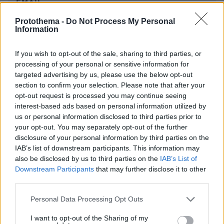
EMAIL
Protothema -
Do Not Process My Personal
Information
If you wish to opt-out of the sale, sharing to third parties, or
ΣΧΌΛΙΟ *
processing of your personal or sensitive information for
targeted advertising by us, please use the below opt-out
section to confirm your selection. Please note that after your
opt-out request is processed you may continue seeing
interest-based ads based on personal information utilized by
us or personal information disclosed to third parties prior to
your opt-out. You may separately opt-out of the further
disclosure of your personal information by third parties on the
IAB’s list of downstream participants. This information may
Απομένουν
2500
χαρακτήρες
also be disclosed by us to third parties on the
IAB’s List of
Downstream Participants
that may further disclose it to other
third parties.
Please note that this website/app uses one or more Google
Personal Data Processing Opt Outs
services and may gather and store information including but
not limited to your visit or usage behaviour. You may click to
I want to opt-out of the Sharing of my