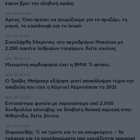
έχουν βρει την αληθινή αγάπη
πριν 20 λεπτά
Άρτος: Όσα πρέπει να γνωρίζουμε για το προζύμι, τη
μαγιά, το sourdough και το levain
πριν 22 λεπτά
Συνελήφθη 56χρονος στο αεροδρόμιο Μυκόνου με
2.280 πακέτα λαθραίων τσιγάρων, δείτε εικόνες
πριν 24 λεπτά
Μειωμένη κερδοφορία έχει η BMW. Τι φταίει;
πριν 26 λεπτά
O Τράβις Μπάρκερ εξήγησε γιατί αποκάλυψαν τώρα την
αποβολή που είχε η Κόρτνεϊ Καρντάσιαν το 2021
πριν 28 λεπτά
Εντοπίστηκε φυτεία με περισσότερα από 2.000
δενδρύλλια κάνναβης σε δύσβατη δασική περιοχή στην
Φθιώτιδα, δείτε βίντεο
πριν 29 λεπτά
Θυρεοειδής: Τι να τρώτε και τι να αποφεύγετε – Τα
τρόφιμα και τα συμπληρώματα που χρειάζονται προσοχή