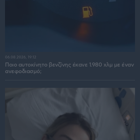
06.08.2026, 19:12
Ποιο αυτοκίνητο βενζίνης έκανε 1.980 χλμ με έναν
ανεφοδιασμό;