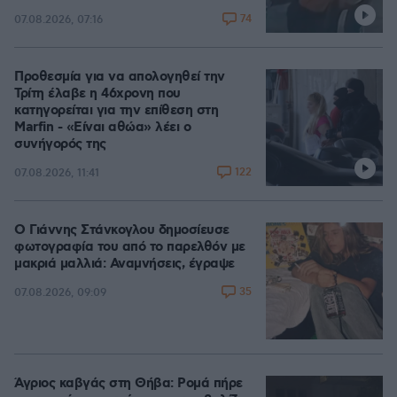
74
07.08.2026, 07:16
Προθεσμία για να απολογηθεί την
Τρίτη έλαβε η 46χρονη που
κατηγορείται για την επίθεση στη
Marfin - «Είναι αθώα» λέει ο
συνήγορός της
122
07.08.2026, 11:41
Ο Γιάννης Στάνκογλου δημοσίευσε
φωτογραφία του από το παρελθόν με
μακριά μαλλιά: Αναμνήσεις, έγραψε
35
07.08.2026, 09:09
Άγριος καβγάς στη Θήβα: Ρομά πήρε