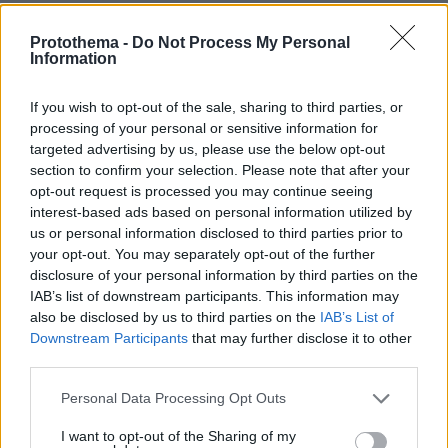
τρόφιμα και τα συμπληρώματα που χρειάζονται προσοχή
Protothema -
Do Not Process My Personal
πριν 16 λεπτά
Information
Ποιο είναι το αγαπημένο αυτοκίνητο του Κυριάκου
Μητσοτάκη
If you wish to opt-out of the sale, sharing to third parties, or
πριν 17 λεπτά
processing of your personal or sensitive information for
Συγκρίνουμε τα δύο πιο δημοφιλή ηλεκτρικά - Ποιο
targeted advertising by us, please use the below opt-out
κερδίζει τη μάχη;
section to confirm your selection. Please note that after your
opt-out request is processed you may continue seeing
interest-based ads based on personal information utilized by
ΔΕΙΤΕ ΟΛΕΣ ΤΙΣ ΕΙΔΗΣΕΙΣ
us or personal information disclosed to third parties prior to
your opt-out. You may separately opt-out of the further
disclosure of your personal information by third parties on the
IAB’s list of downstream participants. This information may
ΤΑ ΠΙΟ ΔΗΜΟΦΙΛΗ
also be disclosed by us to third parties on the
IAB’s List of
Downstream Participants
that may further disclose it to other
third parties.
Please note that this website/app uses one or more Google
Personal Data Processing Opt Outs
services and may gather and store information including but
not limited to your visit or usage behaviour. You may click to
I want to opt-out of the Sharing of my