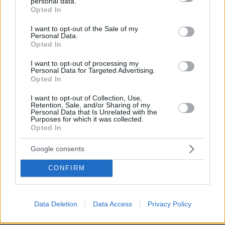
personal data.
grant or deny consent to Google and its third-party tags to
Opted In
use your data for below specified purposes in below Google
consent section.
I want to opt-out of the Sale of my
Personal Data.
Opted In
I want to opt-out of processing my
Personal Data for Targeted Advertising.
Opted In
I want to opt-out of Collection, Use,
Retention, Sale, and/or Sharing of my
Personal Data that Is Unrelated with the
Purposes for which it was collected.
Opted In
Google consents
Loaded
:
100.00%
07.08.2026, 09:58
CONFIRM
Οικογενειακή τραγωδία στις Σέρρες, μητέρα και
γιος οι νεκροί από την μετωπική φορτηγού με ΙΧ -
Βίντεο ντοκουμέντο από τη στιγμή της
Data Deletion
Data Access
Privacy Policy
σύγκρουσης