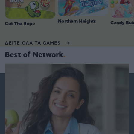
Northern Heights
Candy Bub
Cut The Rope
ΔΕΙΤΕ ΟΛΑ ΤΑ GAMES
Best of Network