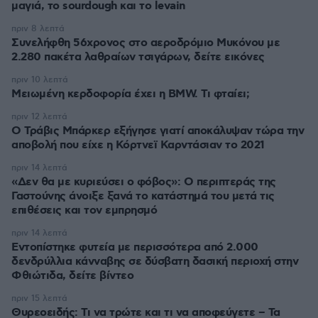
μαγιά, το sourdough και το levain
πριν 8 λεπτά
Συνελήφθη 56χρονος στο αεροδρόμιο Μυκόνου με
2.280 πακέτα λαθραίων τσιγάρων, δείτε εικόνες
πριν 10 λεπτά
Μειωμένη κερδοφορία έχει η BMW. Τι φταίει;
πριν 12 λεπτά
O Τράβις Μπάρκερ εξήγησε γιατί αποκάλυψαν τώρα την
αποβολή που είχε η Κόρτνεϊ Καρντάσιαν το 2021
πριν 14 λεπτά
«Δεν θα με κυριεύσει ο φόβος»: Ο περιπτεράς της
Γαστούνης άνοιξε ξανά το κατάστημά του μετά τις
επιθέσεις και τον εμπρησμό
πριν 14 λεπτά
Εντοπίστηκε φυτεία με περισσότερα από 2.000
δενδρύλλια κάνναβης σε δύσβατη δασική περιοχή στην
Φθιώτιδα, δείτε βίντεο
πριν 15 λεπτά
Θυρεοειδής: Τι να τρώτε και τι να αποφεύγετε – Τα