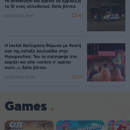
το αυτοκίνητο και άρχισε να εμβολίζει
το ΙΧ ενός αλλοδαπού, δείτε βίντεο
40
07.08.2026, 10:27
Η Ιουλία Καλλιμάνη θύμωσε με θεατή
που της πέταξε λουλούδια στην
Ηγουμενίτσα: Του τα επέστρεψε στο
κεφάλι και είπε «εσένα σ' αρέσει
αυτό...», δείτε βίντεο
99
07.08.2026, 06:39
Games