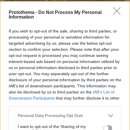
05.08.2026, 19:53
Protothema -
Do Not Process My Personal
Ζευγάρι Βρετανών με 3 παιδιά πούλησαν τα πάντα
Information
για να αγοράσουν σπίτι στην Αιγιάλεια,
καταστράφηκε από την πυρκαγιά λίγο πριν
If you wish to opt-out of the sale, sharing to third parties, or
μετακομίσουν, φωτογραφίες
processing of your personal or sensitive information for
targeted advertising by us, please use the below opt-out
section to confirm your selection. Please note that after your
Η εξομολόγηση της συζύγου του
opt-out request is processed you may continue seeing
Κώστα Σόμμερ: Ανησυχώ μήπως
interest-based ads based on personal information utilized by
ξεχάσει πόσο πολύ τον χρειαζόμαστε
us or personal information disclosed to third parties prior to
και πόσο τον αγαπάμε
your opt-out. You may separately opt-out of the further
22
05.08.2026, 20:15
disclosure of your personal information by third parties on the
IAB’s list of downstream participants. This information may
also be disclosed by us to third parties on the
IAB’s List of
Downstream Participants
that may further disclose it to other
Γιατί έβαλαν στο μάτι τα κοράλλια της
third parties.
Μεσογείου: Το μπλόκο στη Σκόπελο, τα
κοσμήματα εκατομμυρίων και η
Please note that this website/app uses one or more Google
Personal Data Processing Opt Outs
καταστροφή του «κόκκινου χρυσού»
services and may gather and store information including but
not limited to your visit or usage behaviour. You may click to
I want to opt-out of the Sharing of my
8
06.08.2026, 07:25