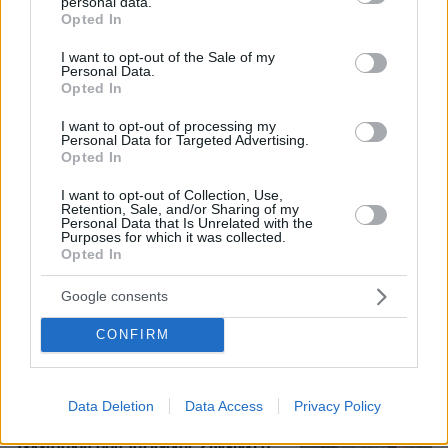
personal data.
grant or deny consent to Google and its third-party tags to
Opted In
use your data for below specified purposes in below Google
consent section.
I want to opt-out of the Sale of my
Personal Data.
Βίντεο: Ο Ήλιος όπως δεν τον έχουμε
Opted In
ξαναδεί, οι πιο λεπτομερείς εικόνες
που έχουν καταγραφεί ποτέ
I want to opt-out of processing my
Personal Data for Targeted Advertising.
2
06.08.2026, 07:14
Opted In
I want to opt-out of Collection, Use,
Loaded
:
Retention, Sale, and/or Sharing of my
100.00%
Personal Data that Is Unrelated with the
Purposes for which it was collected.
Εν ψυχρώ δολοφονία ζευγαριού σε
Opted In
μπαρ στην Κολομβία: Η γυναίκα
προσπάθησε να προστατεύσει τον
Google consents
άνδρα της, ήταν γονείς 6χρονου
κοριτσιού, δείτε βίντεο
CONFIRM
4
06.08.2026, 06:25
Data Deletion
Data Access
Privacy Policy
«Να είναι γαλήνια τα νερά του
τελευταίου σου ταξιδιού»: Συγκινεί ο