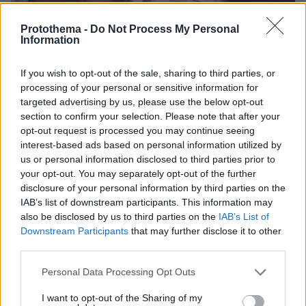
Protothema -
Do Not Process My Personal
08.08.2026, 16:05
Information
Θρήνος για τον Μέσι: Πέθανε στα 68 του χρόνια ο
πατέρας του, Χόρχε - Υπήρξε ο μέντορας και
If you wish to opt-out of the sale, sharing to third parties, or
ατζέντης του μέχρι την τελευταία στιγμή
processing of your personal or sensitive information for
targeted advertising by us, please use the below opt-out
section to confirm your selection. Please note that after your
Τι έγραφαν οι ξένοι ανταποκριτές σε
opt-out request is processed you may continue seeing
τηλεγραφήματά τους από τη Μικρά
interest-based ads based on personal information utilized by
Ασία το 1921
us or personal information disclosed to third parties prior to
your opt-out. You may separately opt-out of the further
83
08.08.2026, 10:26
disclosure of your personal information by third parties on the
IAB’s list of downstream participants. This information may
also be disclosed by us to third parties on the
IAB’s List of
Downstream Participants
that may further disclose it to other
Σε 57χρονη γυναίκα ανήκει η σορός
third parties.
στον Λυκαβηττό, από πτώση ο
θάνατος
Please note that this website/app uses one or more Google
Personal Data Processing Opt Outs
services and may gather and store information including but
71
08.08.2026, 15:07
not limited to your visit or usage behaviour. You may click to
I want to opt-out of the Sharing of my