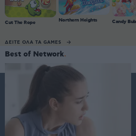
Northern Heights
Candy Bub
Cut The Rope
ΔΕΙΤΕ ΟΛΑ ΤΑ GAMES
Best of Network