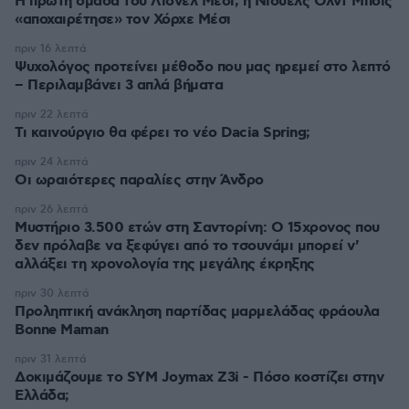
Η πρώτη ομάδα του Λιονέλ Μέσι, η Νιούελς Ολντ Μπόις
«αποχαιρέτησε» τον Χόρχε Μέσι
πριν 16 λεπτά
Ψυχολόγος προτείνει μέθοδο που μας ηρεμεί στο λεπτό
– Περιλαμβάνει 3 απλά βήματα
πριν 22 λεπτά
Τι καινούργιο θα φέρει το νέο Dacia Spring;
πριν 24 λεπτά
Οι ωραιότερες παραλίες στην Άνδρο
πριν 26 λεπτά
Μυστήριο 3.500 ετών στη Σαντορίνη: Ο 15χρονος που
δεν πρόλαβε να ξεφύγει από το τσουνάμι μπορεί ν'
αλλάξει τη χρονολογία της μεγάλης έκρηξης
πριν 30 λεπτά
Προληπτική ανάκληση παρτίδας μαρμελάδας φράουλα
Bonne Maman
πριν 31 λεπτά
Δοκιμάζουμε το SYM Joymax Z3i - Πόσο κοστίζει στην
Ελλάδα;