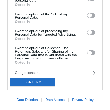
personal data.
grant or deny consent to Google and its third-party tags to
Opted In
use your data for below specified purposes in below Google
consent section.
I want to opt-out of the Sale of my
Personal Data.
Προήχθη σε Αστυνόμο Α' η
Opted In
Κωνσταντία Δημογλίδου
I want to opt-out of processing my
57
08.08.2026, 14:57
Personal Data for Targeted Advertising.
Opted In
I want to opt-out of Collection, Use,
Retention, Sale, and/or Sharing of my
Personal Data that Is Unrelated with the
Purposes for which it was collected.
Συνετρίβη πυροσβεστικό ελικόπτερο
Opted In
ενώ επιχειρούσε σε μεγάλη δασική
πυρκαγιά στη Γιούτα
Google consents
1
08.08.2026, 09:34
CONFIRM
Data Deletion
Data Access
Privacy Policy
Βίντεο: Μεθυσμένη σκότωσε νύφη
λίγες ώρες μετά τον γάμο της και στο