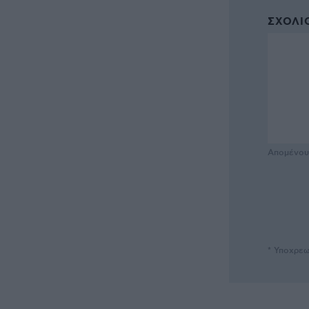
ΣΧΌΛΙΟ
Απομένο
* Υποχρεω