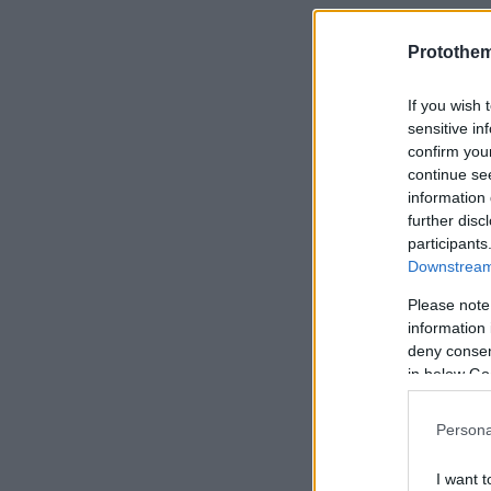
Protothe
If you wish 
sensitive in
confirm you
continue se
information 
further disc
participants
Downstream 
Please note
information 
deny consent
in below Go
Persona
I want t
Ακολουθήστε 