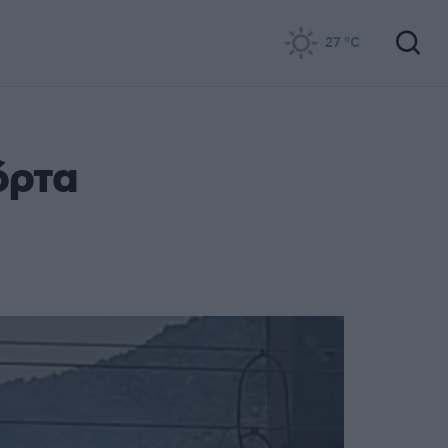
27
°C
όρτα