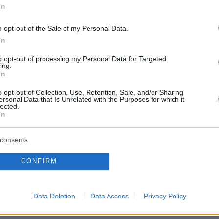
εις
In
Ειδήσεις
o opt-out of the Sale of my Personal Data.
 τελευταίες
από την Ελλάδα και τον Κόσμο, τη
Protothema.gr
μβαίνουν, στο
In
to opt-out of processing my Personal Data for Targeted
ΙΑ
ing.
ΠΡΟΣΘΗΚΗ ΣΧΟΛΙΟΥ
(2)
In
o opt-out of Collection, Use, Retention, Sale, and/or Sharing
ersonal Data that Is Unrelated with the Purposes for which it
.05.2026, 04:23
lected.
In
ημερινό κόσμο είναι δύσκολο να βρεις κάποιον ειλικρινή
 πραγματική σχέση. Γι αυτό δημιουργήσαμε αυτόν τον
ια άνδρες όπως εσύ που έχουν ξεκάθαρες προσδοκίες.
consents
ς εκτιμούν την υπευθυνότητα την ωριμότητα και την
πέναντι στον άλλον. Η διαδικασία εύρεσης του κατάλληλο
CONFIRM
ολύ πιο εύκολη από όσο νομίζεις. Εγγράψου και πείσου
ες δυνατότητες προσφέρει η πλατφόρμα μας.
Data Deletion
Data Access
Privacy Policy