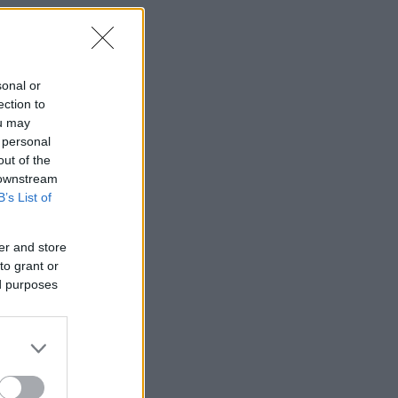
sonal or
ection to
ou may
 personal
out of the
 downstream
B’s List of
er and store
to grant or
ed purposes