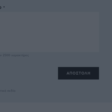
 *
υν
2500
χαρακτήρες
τικά πεδία