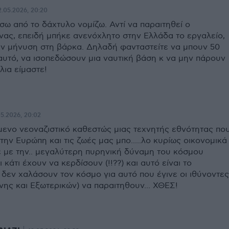
2.05.2026, 20:20
ω από το δάχτυλο νομίζω. Αντί να παραιτηθεί ο
ας, επειδή μπήκε ανενόχλητο στην Ελλάδα το εργαλείο,
ν μήνυση στη βάρκα. Δηλαδή φανταστείτε να μπουν 50
αυτό, να ισοπεδώσουν μια ναυτική βάση κ να μην πάρουν
λια είμαστε!
05.2026, 20:02
ενο νεοναζιστικό καθεστώς μιας τεχνητής εθνότητας πο
 την Ευρώπη και τις ζωές μας μπο.....λο κυρίως οικονομικά
νε με την.. μεγαλύτερη πυρηνική δύναμη του κόσμου
 κάτι έχουν να κερδίσουν (!!??) και αυτό είναι το
 δεν χαλάσουν τον κόσμο για αυτό που έγινε οι ιθύνοντες
ης και Εξωτερικών) να παραιτηθουν... ΧΘΕΣ!