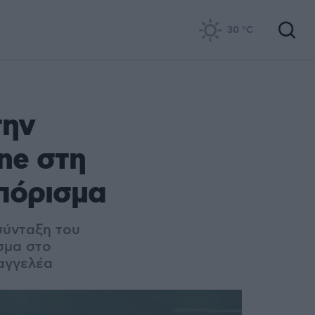
30
°C
την
ne στη
πόρισμα
σύνταξη του
σμα στο
σαγγελέα