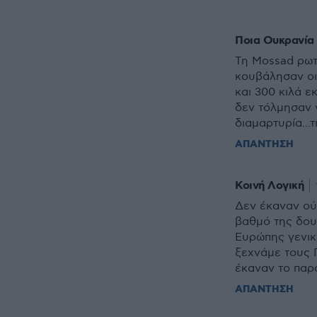
Ποια Ουκρανία
Τη Mossad ρωτ
κουβάλησαν οι
και 300 κιλά ε
δεν τόλμησαν 
διαμαρτυρία...τ
ΑΠΑΝΤΗΣΗ
Κοινή Λογική
Δεν έκαναν ού
βαθμό της δου
Ευρώπης γενικ
ξεχνάμε τους 
έκαναν το παρ
ΑΠΑΝΤΗΣΗ