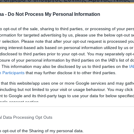
αφέροντας από τις Βρυξέλλες, όπου μετείχε
ma -
Do Not Process My Personal Information
ο των ομολόγων του πως πρόκειται για
μη επανδρωμένο όχημα επιφανείας.
to opt-out of the sale, sharing to third parties, or processing of your per
formation for targeted advertising by us, please use the below opt-out s
ο κ. Δένδιας, «θα ενημερώσω τους
r selection. Please note that after your opt-out request is processed y
eing interest-based ads based on personal information utilized by us or
ς μου - παρουσία μέσω βιντεοκλήσης του
disclosed to third parties prior to your opt-out. You may separately opt-
πουργού Άμυνας- για τα δεδομένα σχετικά μ
losure of your personal information by third parties on the IAB’s list of
υ "ψαρέψαμε" στην Ελλάδα, είναι ουκρανικό»,
. This information may also be disclosed by us to third parties on the
IA
Participants
that may further disclose it to other third parties.
ντας ότι «η παρουσία αυτού του θαλάσσιου
εάζει την
ελευθερία και την ασφάλεια
της
 that this website/app uses one or more Google services and may gath
including but not limited to your visit or usage behaviour. You may click 
». «Είναι εξαιρετικά σοβαρό θέμα» συνέχισε
 to Google and its third-party tags to use your data for below specifi
 του ο Νίκος Δένδιας, ο οποίος ενημέρωσε
ogle consent section.
 το θέμα τον Ουκρανό Υπουργό Άμυνας.
l Data Processing Opt Outs
o opt-out of the Sharing of my personal data.