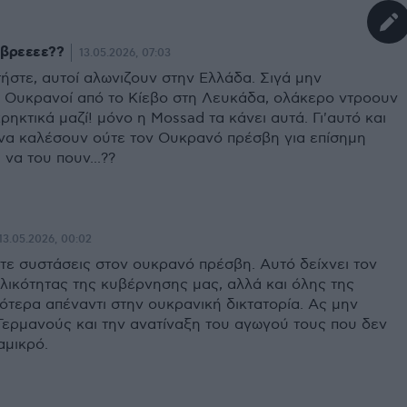
 βρεεεε??
13.05.2026, 07:03
ήστε, αυτοί αλωνιζουν στην Ελλάδα. Σιγά μην
 Ουκρανοί από το Κίεβο στη Λευκάδα, ολάκερο ντροουν
κρηκτικά μαζί! μόνο η Mossad τα κάνει αυτά. Γι'αυτό και
να καλέσουν ούτε τον Ουκρανό πρέσβη για επίσημη
ι να του πουν...??
13.05.2026, 00:02
τε συστάσεις στον ουκρανό πρέσβη. Αυτό δείχνει τον
λικότητας της κυβέρνησης μας, αλλά και όλης της
ότερα απέναντι στην ουκρανική δικτατορία. Ας μην
Γερμανούς και την ανατίναξη του αγωγού τους που δεν
αμικρό.