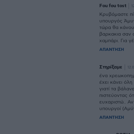
Fou fou tost
1
Κρυβόμαστε πίσ
υπουργός Άμυν
τώρα θα κάνου
βαρκακια σαν 
χαμπάρι. Για γέ
ΑΠΑΝΤΗΣΗ
Στηρίξαμε
12.
ένα χρεωκοπημ
έχει κάνει όλη
γιατί τα βάλα
πιστεύοντας ότι
ευχαριστώ.. Αν
υπουργοί (Αμύν
ΑΠΑΝΤΗΣΗ