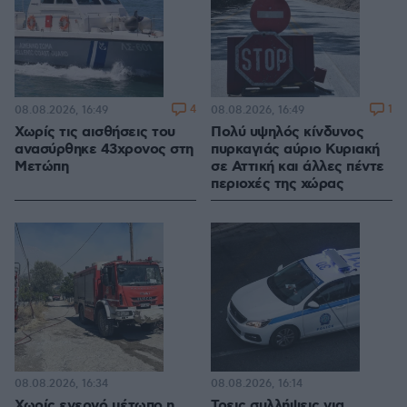
4
1
08.08.2026, 16:49
08.08.2026, 16:49
Χωρίς τις αισθήσεις του
Πολύ υψηλός κίνδυνος
ανασύρθηκε 43χρονος στη
πυρκαγιάς αύριο Κυριακή
Μετώπη
σε Αττική και άλλες πέντε
περιοχές της χώρας
08.08.2026, 16:34
08.08.2026, 16:14
Χωρίς ενεργό μέτωπο η
Τρεις συλλήψεις για