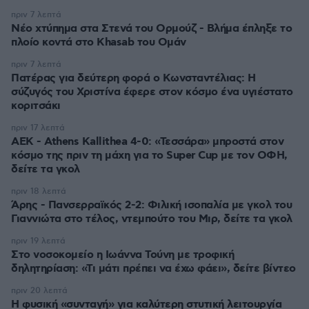
πριν 7 λεπτά
Νέο χτύπημα στα Στενά του Ορμούζ - Βλήμα έπληξε το
πλοίο κοντά στο Khasab του Ομάν
πριν 7 λεπτά
Πατέρας για δεύτερη φορά ο Κωνσταντέλιας: Η
σύζυγός του Χριστίνα έφερε στον κόσμο ένα υγιέστατο
κοριτσάκι
πριν 17 λεπτά
ΑΕΚ - Athens Kallithea 4-0: «Τεσσάρα» μπροστά στον
κόσμο της πριν τη μάχη για το Super Cup με τον ΟΦΗ,
δείτε τα γκολ
πριν 18 λεπτά
Άρης - Πανσερραϊκός 2-2: Φιλική ισοπαλία με γκολ του
Γιαννιώτα στο τέλος, ντεμπούτο του Μιρ, δείτε τα γκολ
πριν 19 λεπτά
Στο νοσοκομείο η Ιωάννα Τούνη με τροφική
δηλητηρίαση: «Τι μάτι πρέπει να έχω φάει», δείτε βίντεο
πριν 20 λεπτά
Η φυσική «συνταγή» για καλύτερη στυτική λειτουργία