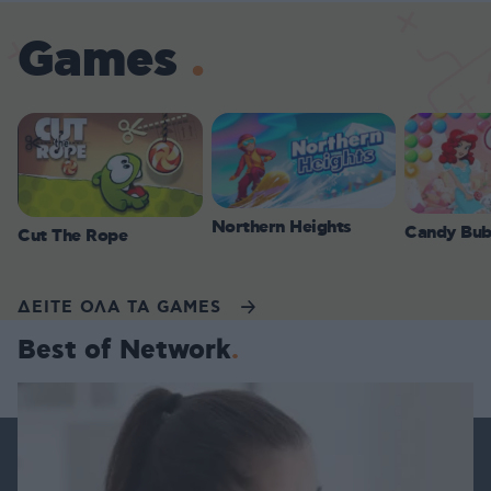
Games
Northern Heights
Candy Bub
Cut The Rope
ΔΕΙΤΕ ΟΛΑ ΤΑ GAMES
Best of Network