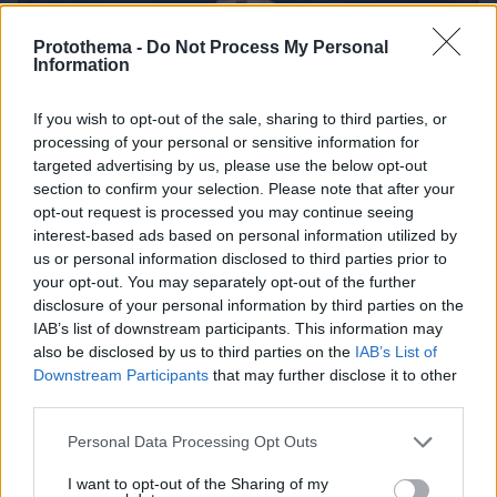
Protothema -
Do Not Process My Personal
Information
If you wish to opt-out of the sale, sharing to third parties, or
processing of your personal or sensitive information for
targeted advertising by us, please use the below opt-out
section to confirm your selection. Please note that after your
opt-out request is processed you may continue seeing
interest-based ads based on personal information utilized by
us or personal information disclosed to third parties prior to
your opt-out. You may separately opt-out of the further
disclosure of your personal information by third parties on the
IAB’s list of downstream participants. This information may
also be disclosed by us to third parties on the
IAB’s List of
Downstream Participants
that may further disclose it to other
third parties.
Please note that this website/app uses one or more Google
Personal Data Processing Opt Outs
services and may gather and store information including but
08.08.2026, 18:57
not limited to your visit or usage behaviour. You may click to
I want to opt-out of the Sharing of my
Το νέο... καλοκαιρινό κόλπο που κάνουν οι