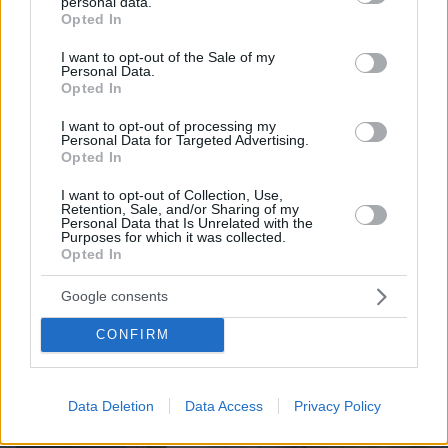
personal data.
grant or deny consent to Google and its third-party tags to
κλέφτες αυτοκινήτων στην Ελλάδα
Opted In
use your data for below specified purposes in below Google
consent section.
I want to opt-out of the Sale of my
Personal Data.
Opted In
I want to opt-out of processing my
Personal Data for Targeted Advertising.
Opted In
I want to opt-out of Collection, Use,
Retention, Sale, and/or Sharing of my
Personal Data that Is Unrelated with the
Purposes for which it was collected.
Opted In
Google consents
CONFIRM
Data Deletion
Data Access
Privacy Policy