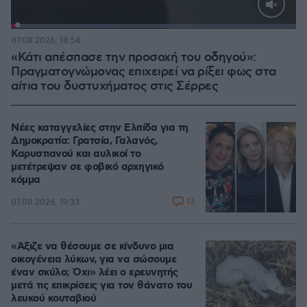
Loaded
:
100.00%
07.08.2026, 18:54
«Κάτι απέσπασε την προσοχή του οδηγού»:
Πραγματογνώμονας επιχειρεί να ρίξει φως στα
αίτια του δυστυχήματος στις Σέρρες
Νέες καταγγελίες στην Ελπίδα για τη
Δημοκρατία: Γρατσία, Γαλανός,
Καρυστιανού και αυλικοί το
μετέτρεψαν σε φοβικό αρχηγικό
κόμμα
13
07.08.2026, 19:33
«Άξιζε να θέσουμε σε κίνδυνο μια
οικογένεια λύκων, για να σώσουμε
έναν σκύλο; Όχι» λέει ο ερευνητής
μετά τις επικρίσεις για τον θάνατο του
λευκού κουταβιού