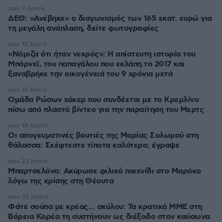
πριν 9 λεπτά
ΔΕΘ: «Ανέβηκε» ο διαγωνισμός των 165 εκατ. ευρώ για
τη μεγάλη ανάπλαση, δείτε φωτογραφίες
πριν 12 λεπτά
«Νόμιζα ότι ήταν νεκρός»: Η απίστευτη ιστορία του
Μπάρνεϊ, του παπαγάλου που εκλάπη το 2017 και
ξαναβρήκε την οικογένειά του 9 χρόνια μετά
πριν 14 λεπτά
Ομάδα Ρώσων χάκερ που συνδέεται με το Κρεμλίνο
πίσω από πλαστό βίντεο για την παραίτηση του Μερτς
πριν 18 λεπτά
Οι απογευματινές βουτιές της Μαρίας Σολωμού στη
θάλασσα: Σκέφτεστε τίποτα καλύτερο; έγραψε
πριν 23 λεπτά
Μπαρτσελόνα: Ακύρωσε φιλικό παιχνίδι στο Μαρόκο
λόγω της κρίσης στη Θέουτα
πριν 25 λεπτά
Φάτε σούπα με κρέας... σκύλου: Τα κρατικά ΜΜΕ στη
Βόρεια Κορέα τη συστήνουν ως διέξοδο στον καύσωνα