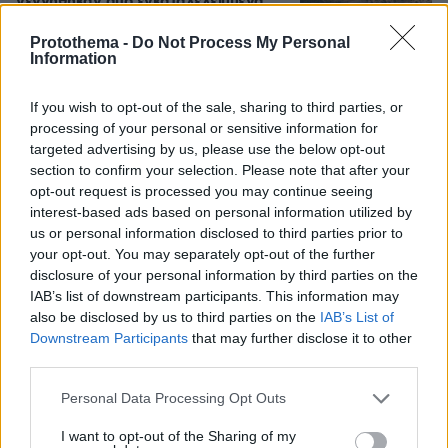
γεννήθηκαν από εγκαταλελειμμένα
μεταλλεία δημιουργώντας ένα
μοναδικό οικοσύστημα, δείτε
Protothema -
Do Not Process My Personal
αεροφωτογραφίες
Information
40
07.08.2026, 15:58
If you wish to opt-out of the sale, sharing to third parties, or
processing of your personal or sensitive information for
targeted advertising by us, please use the below opt-out
Η Μαρίνα Βερνίκου έπιασε
section to confirm your selection. Please note that after your
λαγοκέφαλο: Δεν υπάρχει κανένας
opt-out request is processed you may continue seeing
λόγος να φοβόμαστε ή να
αποφεύγουμε τη θάλασσα, λέει
interest-based ads based on personal information utilized by
us or personal information disclosed to third parties prior to
23
07.08.2026, 18:13
your opt-out. You may separately opt-out of the further
disclosure of your personal information by third parties on the
IAB’s list of downstream participants. This information may
also be disclosed by us to third parties on the
IAB’s List of
Downstream Participants
that may further disclose it to other
Games
third parties.
Please note that this website/app uses one or more Google
Personal Data Processing Opt Outs
services and may gather and store information including but
not limited to your visit or usage behaviour. You may click to
I want to opt-out of the Sharing of my