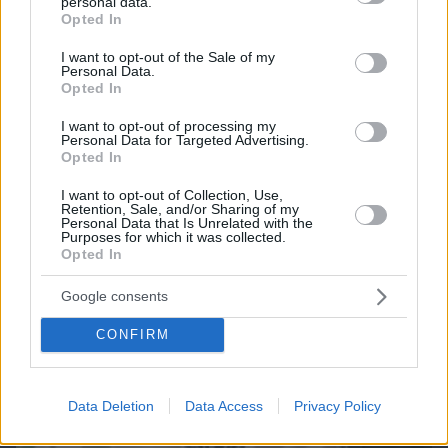
personal data.
grant or deny consent to Google and its third-party tags to
Opted In
use your data for below specified purposes in below Google
consent section.
I want to opt-out of the Sale of my
Northern Heights
Personal Data.
Candy Bub
Cut The Rope
Opted In
I want to opt-out of processing my
Personal Data for Targeted Advertising.
ΔΕΙΤΕ ΟΛΑ ΤΑ GAMES
Opted In
Best of Network
I want to opt-out of Collection, Use,
Retention, Sale, and/or Sharing of my
Personal Data that Is Unrelated with the
Purposes for which it was collected.
Opted In
Google consents
CONFIRM
Data Deletion
Data Access
Privacy Policy