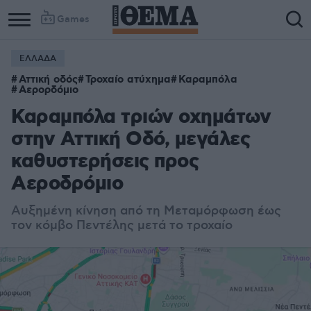
Games
ΕΛΛΑΔΑ
Column
Column
Αττική οδός
Τροχαίο ατύχημα
Καραμπόλα
1
2
Αερορδόμιο
Καραμπόλα τριών οχημάτων
στην Αττική Οδό, μεγάλες
καθυστερήσεις προς
Αεροδρόμιο
Αυξημένη κίνηση από τη Μεταμόρφωση έως
τον κόμβο Πεντέλης μετά το τροχαίο