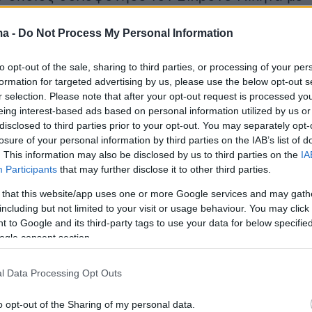
 τόνισε πως
ενίσχυσε την εκτέλεση
ενώ έκανε
ma -
Do Not Process My Personal Information
α έγκλημα με ιδιαίτερη
απαξία και για
νεκρού,
καθώς ο δράστης, αφού σκότωσε τον
to opt-out of the sale, sharing to third parties, or processing of your per
σε να κλωτσά το αιμόφυρτο σώμα του.
formation for targeted advertising by us, please use the below opt-out s
r selection. Please note that after your opt-out request is processed y
eing interest-based ads based on personal information utilized by us or
εμείς θα δηλώσουμε υποστήριξη κατηγορίας
disclosed to third parties prior to your opt-out. You may separately opt-
ς δύο, θεωρώ ότι η συμμετοχική δράση και της
losure of your personal information by third parties on the IAB’s list of
αι πάρα πολύ σημαντική. Για να μην πω
. This information may also be disclosed by us to third parties on the
IA
Participants
that may further disclose it to other third parties.
, θα πω ενίσχυσε την ήδη ειλημμένη απόφαση
εδιασμένης εκτέλεσης η οποία έλαβε χώρα
 that this website/app uses one or more Google services and may gath
including but not limited to your visit or usage behaviour. You may click 
ς βάρος αυτού του παιδιού» είπε η κ.
 to Google and its third-party tags to use your data for below specifi
ι σε άλλο σημείο πρόσθεσε πως: «Πρόκειται
ogle consent section.
σχεδιασμένη εκτέλεση και μάλιστα με
σημασίας απαξίας πράξης, περιύβρισης του
l Data Processing Opt Outs
 ήταν νεκρό το παιδί το χτυπούσε, το
o opt-out of the Sharing of my personal data.