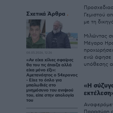
Προσχεδιασ
Σχετικά Άρθρα
Γεμιστού α
με τη δικηγ
Μιλώντας σ
Μέγαρο Ηρα
προχωρήσει
08.05.2026, 12:26
ενώ άφησε α
«Αν είχα χίλιες σφαίρες
υπόθεσης α
θα του τις έπαιζα αλλά
είχα μόνο έξι»:
Αμετανόητος ο 54χρονος
- Είχε το όπλο για
«Η σύζυγ
μπαλωθιές στο
μνημόσυνο του ανιψιού
εκτέλεση
του, είπε στην απολογία
του
Αναφερόμεν
Παρασύρη ο