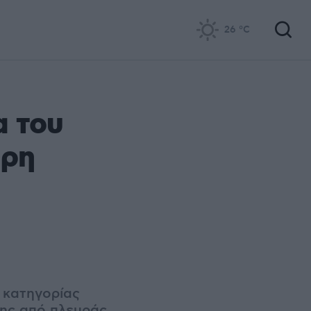
26
°C
α του
ύρη
 κατηγορίας
σης από πλευράς