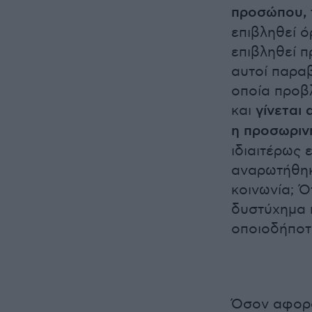
προσώπου,
επιβληθεί ό
επιβληθεί 
αυτοί παραβ
οποία προβλ
και
γίνεται 
η προσωριν
ιδιαιτέρως 
αναρωτήθηκ
κοινωνία; Ό
δυστύχημα π
οποιοδήποτε
Όσον αφορά