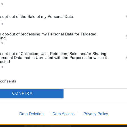
Οι αιτιάσεις περί βρασμού καταρρίπτονται
In
και καίρια από την ίδια την κατάθεσή του κατά
α ενώπιον της κυρίας ανακρίτριας όπου είπε
o opt-out of the Sale of my Personal Data.
ίζει το παιδί».
In
to opt-out of processing my Personal Data for Targeted
ing.
In
o opt-out of Collection, Use, Retention, Sale, and/or Sharing
ersonal Data that Is Unrelated with the Purposes for which it
lected.
In
consents
CONFIRM
Data Deletion
Data Access
Privacy Policy