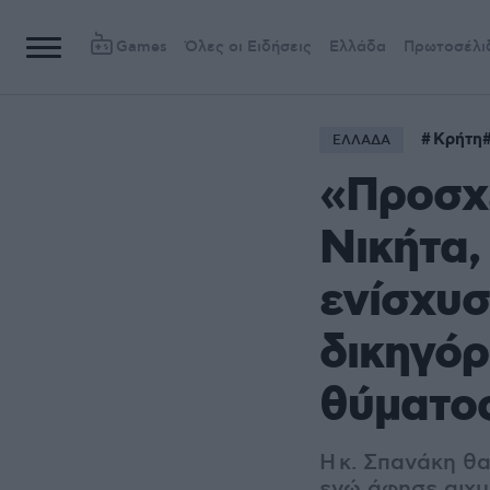
Games
Όλες οι Ειδήσεις
Ελλάδα
Πρωτοσέλι
Κρήτη
ΕΛΛΑΔΑ
«Προσχ
Νικήτα,
ενίσχυσ
δικηγόρ
θύματο
Η κ. Σπανάκη θ
ενώ άφησε αιχμ