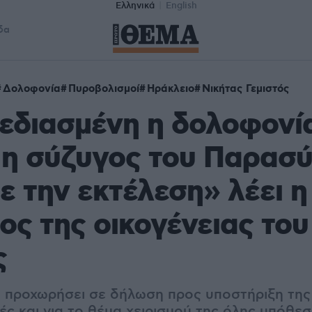
Ελληνικά
English
δα
Δολοφονία
Πυροβολισμοί
Ηράκλειο
Νικήτας Γεμιστός
εδιασμένη η δολοφονί
 η σύζυγος του Παρασ
ε την εκτέλεση» λέει η
ος της οικογένειας του
ς
α προχωρήσει σε δήλωση προς υποστήριξη της
ές και για το θέμα χειρισμού της όλης υπόθε