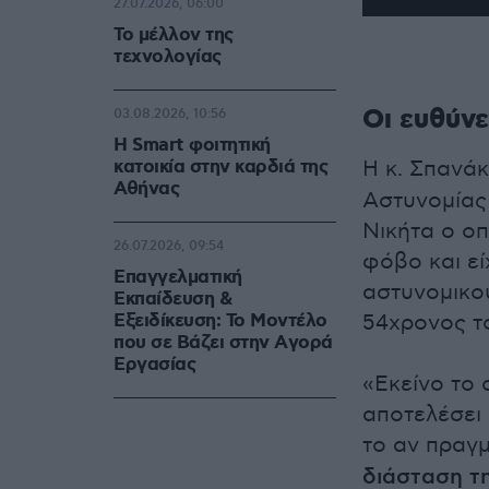
27.07.2026, 06:00
0
Το μέλλον της
seconds
τεχνολογίας
of
2
minutes,
16
Οι ευθύνε
03.08.2026, 10:56
seconds
Volume
Η Smart φοιτητική
90%
κατοικία στην καρδιά της
Η κ. Σπανάκ
Αθήνας
Αστυνομίας
Νικήτα ο οπ
26.07.2026, 09:54
φόβο και εί
Επαγγελματική
αστυνομικο
Εκπαίδευση &
Εξειδίκευση: Το Mοντέλο
54χρονος το
που σε Bάζει στην Aγορά
Eργασίας
«Εκείνο το 
αποτελέσει 
το αν πραγ
διάσταση τ