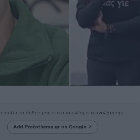
περισσότερα άρθρα μας
στα αποτελέσματα αναζήτησης
Add Protothema.gr on Google