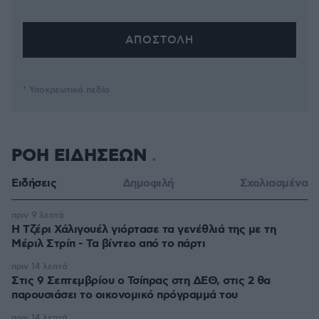
* Υποχρεωτικά πεδία
ΡΟΗ ΕΙΔΗΣΕΩΝ
Ειδήσεις
Δημοφιλή
Σχολιασμένα
πριν 9 λεπτά
H Τζέρι Χάλιγουέλ γιόρτασε τα γενέθλιά της με τη
Μέριλ Στρίπ - Τα βίντεο από το πάρτι
πριν 14 λεπτά
Στις 9 Σεπτεμβρίου ο Τσίπρας στη ΔΕΘ, στις 2 θα
παρουσιάσει το οικονομικό πρόγραμμά του
πριν 14 λεπτά