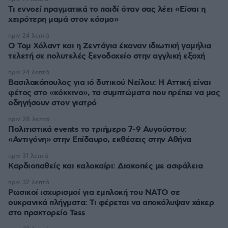
Τι εννοεί πραγματικά το παιδί όταν σας λέει «Είσαι η
χειρότερη μαμά στον κόσμο»
πριν 24 λεπτά
O Τομ Χόλαντ και η Ζεντάγια έκαναν ιδιωτική γαμήλια
τελετή σε πολυτελές ξενοδοχείο στην αγγλική εξοχή
πριν 24 λεπτά
Βασιλακόπουλος για ιό δυτικού Νείλου: Η Αττική είναι
φέτος στο «κόκκινο», τα συμπτώματα που πρέπει να μας
οδηγήσουν στον γιατρό
πριν 28 λεπτά
Πολιτιστικά events το τριήμερο 7-9 Αυγούστου:
«Αντιγόνη» στην Επίδαυρο, εκθέσεις στην Αθήνα
πριν 31 λεπτά
Καρδιοπαθείς και καλοκαίρι: Διακοπές με ασφάλεια
πριν 32 λεπτά
Ρωσικοί ισχυρισμοί για εμπλοκή του ΝΑΤΟ σε
ουκρανικά πλήγματα: Τι φέρεται να αποκάλυψαν χάκερ
στο πρακτορείο Tass