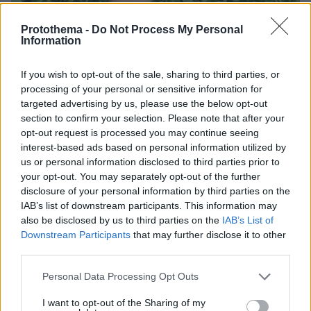
Protothema -
Do Not Process My Personal
Information
If you wish to opt-out of the sale, sharing to third parties, or
processing of your personal or sensitive information for
targeted advertising by us, please use the below opt-out
section to confirm your selection. Please note that after your
opt-out request is processed you may continue seeing
interest-based ads based on personal information utilized by
us or personal information disclosed to third parties prior to
your opt-out. You may separately opt-out of the further
disclosure of your personal information by third parties on the
IAB’s list of downstream participants. This information may
also be disclosed by us to third parties on the
IAB’s List of
Downstream Participants
that may further disclose it to other
third parties.
07.08.2026, 07:19
Please note that this website/app uses one or more Google
Personal Data Processing Opt Outs
«Δεν το πιστεύουμε», λένε οι Αμερικανοί που
services and may gather and store information including but
υιοθέτησαν τον Αφγανό στη Λέσβο - Η αρχική
not limited to your visit or usage behaviour. You may click to
I want to opt-out of the Sharing of my