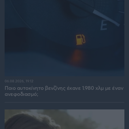
06.08.2026, 19:12
Ποιο αυτοκίνητο βενζίνης έκανε 1.980 χλμ με έναν
ανεφοδιασμό;