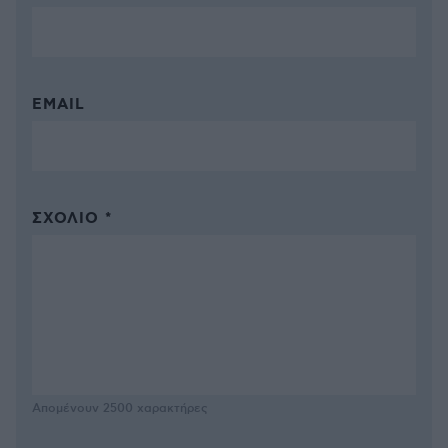
EMAIL
ΣΧΌΛΙΟ *
Απομένουν
2500
χαρακτήρες