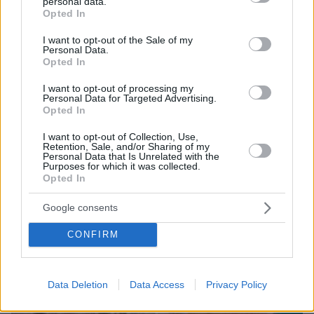
εκδοχή για το φονικό στην Κυψέλη και η σιωπή
personal data.
grant or deny consent to Google and its third-party tags to
Opted In
στην απολογία
use your data for below specified purposes in below Google
consent section.
I want to opt-out of the Sale of my
Personal Data.
Opted In
I want to opt-out of processing my
Personal Data for Targeted Advertising.
Opted In
I want to opt-out of Collection, Use,
Retention, Sale, and/or Sharing of my
Personal Data that Is Unrelated with the
Purposes for which it was collected.
Opted In
Google consents
CONFIRM
Data Deletion
Data Access
Privacy Policy