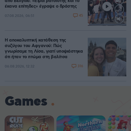
από Βελγίδα: «Είμαι ρατσιστής και το
έκανα επίτηδες» έγραψε ο δράστης
45
07.08.2026, 06:51
Loaded
:
100.00%
Η αποκαλυπτική κατάθεση της
συζύγου του Αφγανού: Πώς
γνωρίσαμε τη Λίσα, γιατί υποψιάστηκα
ότι ήταν το πτώμα στη βαλίτσα
316
06.08.2026, 12:32
Games