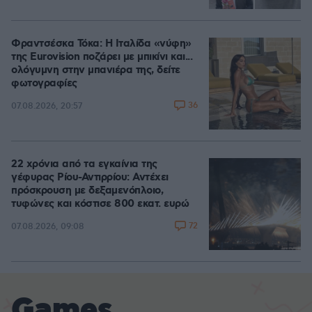
Φραντσέσκα Τόκα: Η Ιταλίδα «νύφη»
της Eurovision ποζάρει με μπικίνι και...
ολόγυμνη στην μπανιέρα της, δείτε
φωτογραφίες
36
07.08.2026, 20:57
22 χρόνια από τα εγκαίνια της
γέφυρας Ρίου-Αντιρρίου: Αντέχει
πρόσκρουση με δεξαμενόπλοιο,
τυφώνες και κόστισε 800 εκατ. ευρώ
72
07.08.2026, 09:08
Games