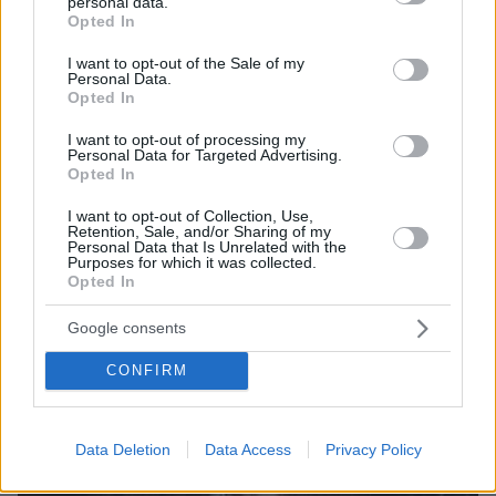
personal data.
grant or deny consent to Google and its third-party tags to
Opted In
use your data for below specified purposes in below Google
07.08.2026, 15:59
consent section.
I want to opt-out of the Sale of my
Είδος υπό εξαφάνιση οι υπερπολύτεκνοι στην
Personal Data.
Ελλάδα που γερνάει: Τα... δύο ταψιά μεσημεριανό,
Opted In
τα επιδόματα, η καθημερινότητά τους
I want to opt-out of processing my
Personal Data for Targeted Advertising.
Opted In
I want to opt-out of Collection, Use,
Retention, Sale, and/or Sharing of my
Personal Data that Is Unrelated with the
Purposes for which it was collected.
Opted In
Google consents
CONFIRM
Data Deletion
Data Access
Privacy Policy