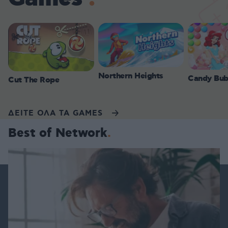
Northern Heights
Candy Bub
Cut The Rope
ΔΕΙΤΕ ΟΛΑ ΤΑ GAMES
Best of Network