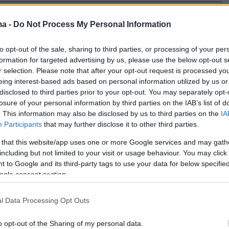
65
0
ma -
Do Not Process My Personal Information
πούλου κατά Παϊτέρη: Αισχρά
νοούμενα για τη μητέρα μου, θα
to opt-out of the sale, sharing to third parties, or processing of your per
formation for targeted advertising by us, please use the below opt-out s
ει στη δικαιοσύνη για τις
r selection. Please note that after your opt-out request is processed y
eing interest-based ads based on personal information utilized by us or
λές
disclosed to third parties prior to your opt-out. You may separately opt-
losure of your personal information by third parties on the IAB’s list of
τρα που είχε με τον τραγουδιστή
. This information may also be disclosed by us to third parties on the
IA
Participants
that may further disclose it to other third parties.
120
8
 that this website/app uses one or more Google services and may gath
δίτη Λατινοπούλου θυμήθηκε
including but not limited to your visit or usage behaviour. You may click 
 to Google and its third-party tags to use your data for below specifi
τέρη που είχε ρωτήσει και τον
ogle consent section.
 «αν είναι γύφτος»
l Data Processing Opt Outs
της παράταξης «Φωνή Λογικής» με στόρι στον
ης λογαριασμό στο Instagram συνεχίζει την κόντρα
o opt-out of the Sharing of my personal data.