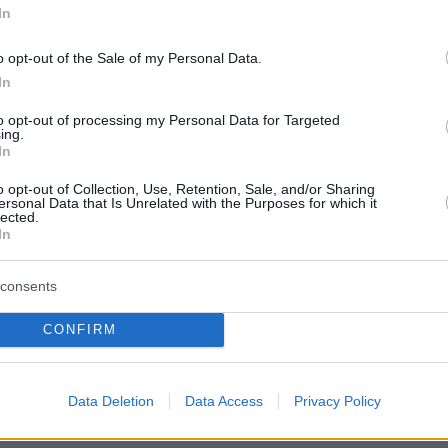
τό τραγουδιστή με αφορμή την ονομασία της
In
των Ρομά
o opt-out of the Sale of my Personal Data.
In
863
κόντρα Λατινοπούλου με
to opt-out of processing my Personal Data for Targeted
ing.
η: «Εγώ θα τους λέω γύφτους»
In
τε γύφτικη ομορφιά, μήπως η
o opt-out of Collection, Use, Retention, Sale, and/or Sharing
ersonal Data that Is Unrelated with the Purposes for which it
lected.
ας αγόρασε χαλί από γύφτο και
In
 πλήρωσε;»
consents
αν όταν επέμεινε η κυρία Λατινοπούλου στον
ό «γύφτοι» - Ο τραγουδιστής της επιτέθηκε
CONFIRM
 την ίδια να απαντά «από γύφτο δεν περίμενα κάτι
Data Deletion
Data Access
Privacy Policy
27
2