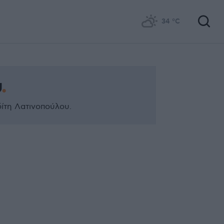
34
°C
υ
δίτη Λατινοπούλου.