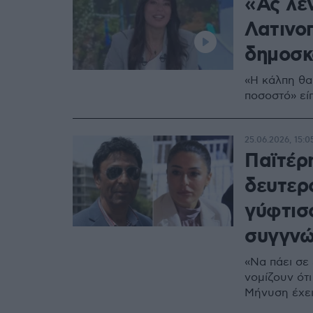
«Ας λέ
Λατινο
δημοσκ
«Η κάλπη θα 
ποσοστό» εί
25.06.2026, 15:0
Παϊτέρη
δευτερ
γύφτισσ
συγγνώ
«Να πάει σε 
νομίζουν ότι
Μήνυση έχει