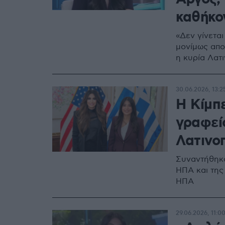
καθήκο
«Δεν γίνεται
μονίμως απο
η κυρία Λατ
30.06.2026, 13:2
Η Κίμπ
γραφεί
Λατινο
Συναντήθηκα
ΗΠΑ και της
ΗΠΑ
29.06.2026, 11:0