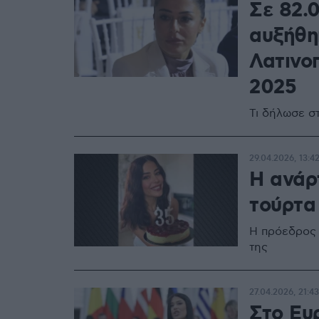
Σε 82.
αυξήθη
Λατινο
2025
Τι δήλωσε σ
29.04.2026, 13:4
Η ανάρ
τούρτα 
Η πρόεδρος 
της
27.04.2026, 21:43
Στο Ευ