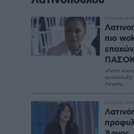
Λατινοπούλου
17.07.2026, 08:18
Λατινο
πιο wo
εποχών
ΠΑΣΟ
«Πιστό κουτ
συνέντευξή
Λογικής
15.07.2026, 09:2
Λατινό
προφυλ
Άργος, 