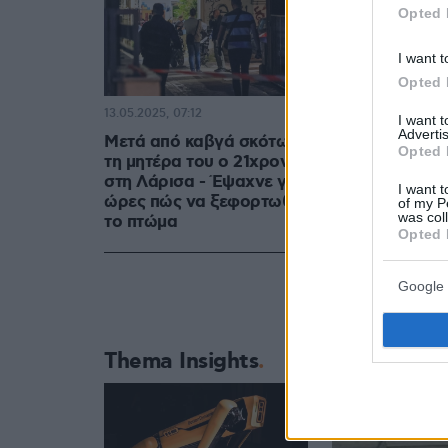
Opted 
I want t
Opted 
13.05.2025, 07:12
I want 
Advertis
Μετά από καβγά σκότωσε
Opted 
τη μητέρα του ο 21χρονος
στη Λάρισα - Έψαχνε για
I want t
ώρες πώς να ξεφορτωθεί
of my P
Ο 21χρονος δρά
was col
το πτώμα
Opted 
Google 
Thema Insights