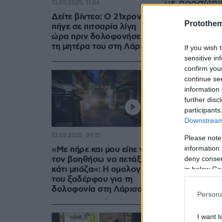
με προσωπικ
13.05.2025, 11:04
Δείτε βίντεο: Ο 21χρονος
Protothe
πήγε σε πιτσαρία λίγη
ώρα πριν δολοφονήσει
τη μητέρα του στη Λάρισα
If you wish 
sensitive in
confirm you
continue se
information 
further disc
participants
Downstream 
13.05.2025, 09:15
Please note
information 
«Με πήρε και μου είπε να
τον βοηθήσω να πετάξει
deny consent
κάτι μπάζα»: Η ομολογία
in below Go
του ξαδέρφου για τη
δολοφονία στη Λάρισα
Persona
I want t