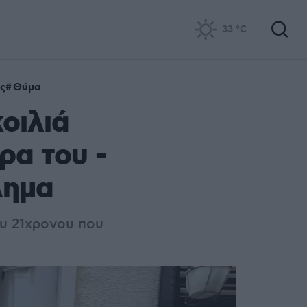
33
°C
ς
Θύμα
οιλιά
ρα του -
λημα
ου 21χρονου που