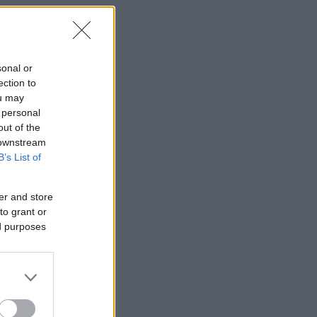
sonal or
ection to
ou may
 personal
out of the
 downstream
B’s List of
er and store
to grant or
ed purposes