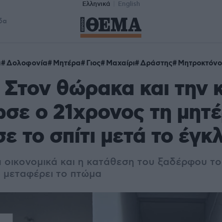
Ελληνικά
English
δα
α
Δολοφονία
Μητέρα
Γιος
Μαχαίρι
Δράστης
Μητροκτόνο
 Στον θώρακα και την κ
σε ο 21χρονος τη μητέ
ε το σπίτι μετά το έγκ
α οικονομικά και η κατάθεση του ξαδέρφου τ
 μεταφέρει το πτώμα