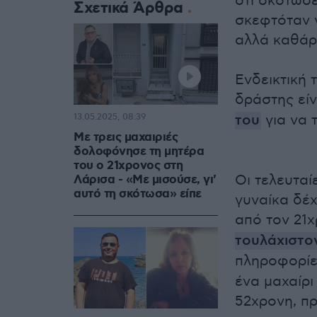
ότι σκότωσε
Σχετικά Άρθρα
σκεφτόταν 
αλλά καθάρισ
Ενδεικτική 
δράστης εί
του
για να 
13.05.2025, 08:39
Με τρεις μαχαιριές
δολοφόνησε τη μητέρα
του ο 21χρονος στη
Οι τελευτα
Λάρισα - «Με μισούσε, γι'
αυτό τη σκότωσα» είπε
γυναίκα δέχ
από τον 21χ
τουλάχιστον
πληροφορίε
ένα μαχαίρι
52χρονη, πρ