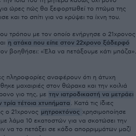
 την ίδια του τη μητέρα καθώς όχι μόνο
για ώρες πώς θα ξεφορτωθεί το πτώμα της
ε και το σπίτι για να κρύψει τα ίχνη του.
του τρόπου με τον οποίο ενήργησε ο 21χρονος
ναι
η ατάκα που είπε στον 22χρονο ξάδερφό
τον βοηθήσει: «Έλα να πετάξουμε κάτι μπάζα»
ίες πληροφορίες αναφέρουν ότι η άτυχη
θηκε μαχαιριές στον θώρακα και την κοιλιά
ρονο γιο της, με
την ιατροδικαστή να μετράει
 τρία τέτοια χτυπήματα
. Κατά τις ίδιες
ς ο 21χρονος
μητροκτόνος
χρησιμοποίησε
 με λάμα 10 εκατοστών για να σκοτώσει την
ιν να το πετάξει σε κάδο απορριμμάτων μαζί