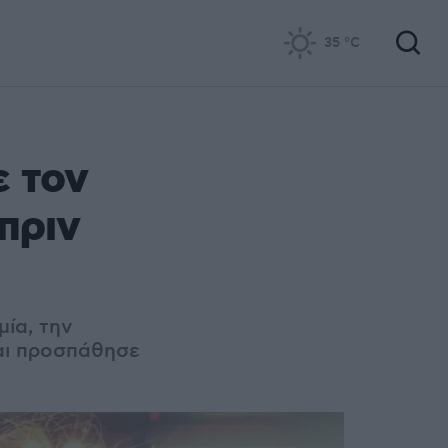
35
°C
ε τον
πριν
μία, την
αι προσπάθησε