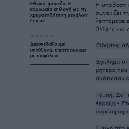
Εθνική Τράπεζα: Η
Η υπόθεση π
κορυφαία επιλογή για τη
συνεχίζει τη
χρηματοδότηση μεγάλων
λεπτομέρειε
έργων
θλίψης και
29.07.2026, 09:39
Διασκεδάζουμε
Ειδήσεις σ
υπεύθυνα, επιστρέφουμε
με ασφάλεια
Έγκλημα στ
μητέρα του 
σκότωσα» ε
Τέμπη: Δεί
έκρηξη - Στ
πυρόσφαιρ
Γυμνή στο 