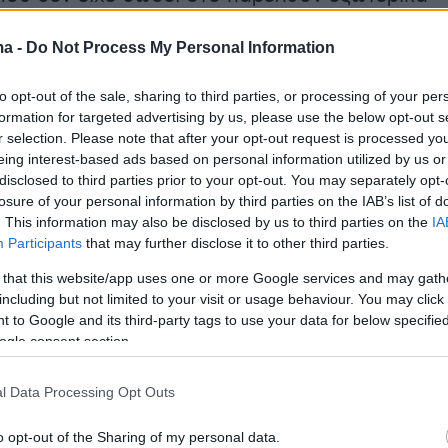
τασης. Ωστόσο, οι αρχές ερευνούν τα
ma -
Do Not Process My Personal Information
τια της δολοφονίας και τα κίνητρα του
άστη, με βάση και τις καταθέσεις μαρτύρων
to opt-out of the sale, sharing to third parties, or processing of your per
γενειακό και κοινωνικό του περιβάλλον.
formation for targeted advertising by us, please use the below opt-out s
r selection. Please note that after your opt-out request is processed y
eing interest-based ads based on personal information utilized by us or
ντοκουμέντο που δημοσίευσε ο ΑΝΤ1, ο
disclosed to third parties prior to your opt-out. You may separately opt-
φανίζεται λίγες μόλις ώρες πριν από το
losure of your personal information by third parties on the IAB’s list of
πιτσαρία της περιοχής, γεγονός που δείχνει
. This information may also be disclosed by us to third parties on the
IA
Participants
that may further disclose it to other third parties.
ούσε να διατηρήσει μια εικόνα κανονικότητα
έψει σπίτι και σκοτώσει τη μητέρα του.
 that this website/app uses one or more Google services and may gath
including but not limited to your visit or usage behaviour. You may click 
 to Google and its third-party tags to use your data for below specifi
ogle consent section.
l Data Processing Opt Outs
o opt-out of the Sharing of my personal data.