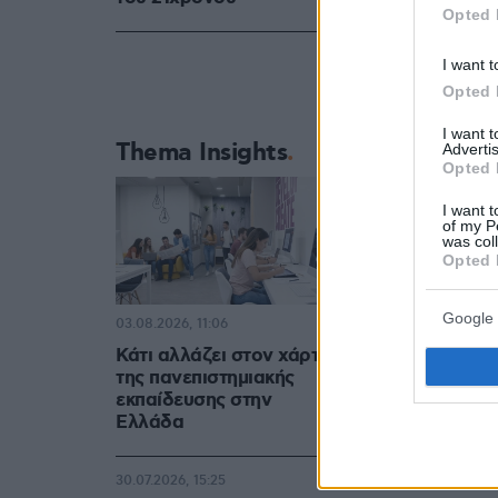
Opted 
I want t
Opted 
I want 
Thema Insights
Advertis
Opted 
I want t
of my P
was col
Opted 
Google 
03.08.2026, 11:06
Κάτι αλλάζει στον χάρτη
της πανεπιστημιακής
εκπαίδευσης στην
Ελλάδα
30.07.2026, 15:25