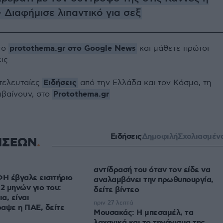
- Διαφήμισε λιπαντικό για σεξ
protothema.gr στο Google News
το
και μάθετε πρώτοι
εις
Ειδήσεις
 τελευταίες
από την Ελλάδα και τον Κόσμο, τη
Protothema.gr
μβαίνουν, στο
Ειδήσεις
Δημοφιλή
Σχολιασμέν
ΗΣΕΩΝ
αντίδρασή του όταν τον είδε να
Η έβγαλε εισιτήριο
αναλαμβάνει την πρωθυπουργία,
2 μηνών γιο του:
δείτε βίντεο
α, είναι
πριν 27 λεπτά
αψε η ΠΑΕ, δείτε
Μουσακάς: Η μπεσαμέλ, τα
λαχανικά και το τηγάνισμα της