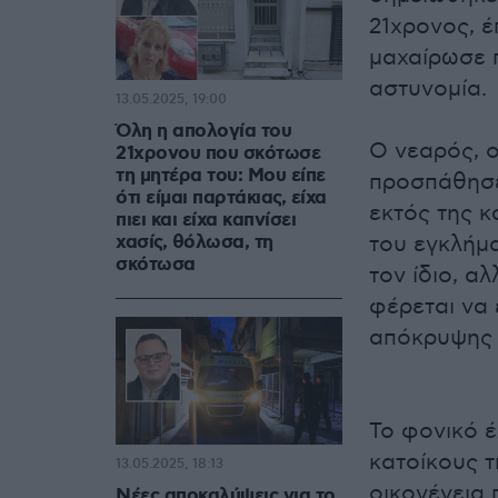
21χρονος, έ
μαχαίρωσε 
αστυνομία.
13.05.2025, 19:00
Όλη η απολογία του
Ο νεαρός, ο
21χρονου που σκότωσε
τη μητέρα του: Μου είπε
προσπάθησε
ότι είμαι παρτάκιας, είχα
εκτός της κ
πιει και είχα καπνίσει
χασίς, θόλωσα, τη
του εγκλήμα
σκότωσα
τον ίδιο, α
φέρεται να 
απόκρυψης 
Το φονικό 
κατοίκους τ
13.05.2025, 18:13
οικογένεια 
Νέες αποκαλύψεις για το