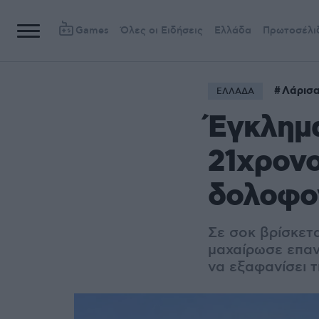
Games
Όλες οι Ειδήσεις
Ελλάδα
Πρωτοσέλι
Λάρισ
ΕΛΛΑΔΑ
Έγκλημα
21χρονο
δολοφον
Σε σοκ βρίσκετα
μαχαίρωσε επαν
να εξαφανίσει 