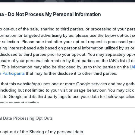
ma -
Do Not Process My Personal Information
to opt-out of the sale, sharing to third parties, or processing of your per
formation for targeted advertising by us, please use the below opt-out s
r selection. Please note that after your opt-out request is processed y
eing interest-based ads based on personal information utilized by us or
disclosed to third parties prior to your opt-out. You may separately opt-
losure of your personal information by third parties on the IAB’s list of
. This information may also be disclosed by us to third parties on the
IA
Participants
that may further disclose it to other third parties.
ήμερα:
 that this website/app uses one or more Google services and may gath
including but not limited to your visit or usage behaviour. You may click 
 to Google and its third-party tags to use your data for below specifi
 την έκρηξη της κροτίδας στο χέρι του Άρη
ogle consent section.
ου - «Τον σκότωσα!», φώναζε ο άνδρας που
ωσε
l Data Processing Opt Outs
o opt-out of the Sharing of my personal data.