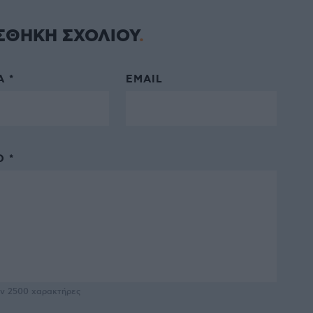
ΣΘΗΚΗ ΣΧΟΛΙΟΥ
 *
EMAIL
 *
υν
2500
χαρακτήρες