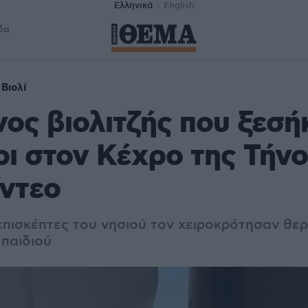
Ελληνικά
English
δα
Βιολί
ος βιολιτζής που ξεσ
ι στον Κέχρο της Τήνο
ίντεο
 επισκέπτες του νησιού τον χειροκρότησαν θε
παιδιού