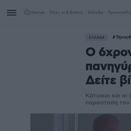
Games
Όλες οι Ειδήσεις
Ελλάδα
Πρωτοσέλι
Τήνος
ΕΛΛΑΔΑ
Ο 6χρον
πανηγύρ
Δείτε β
Kάτοικοι και οι
παράσταση του 