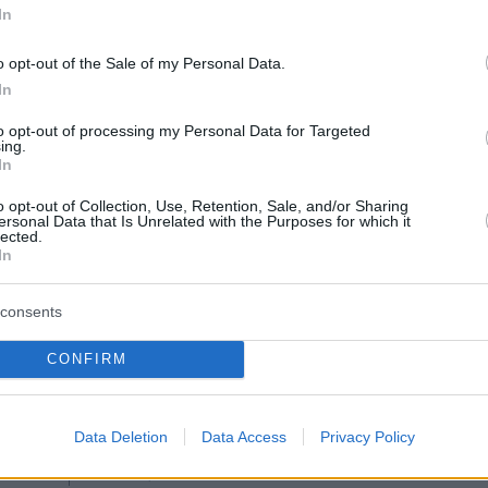
 τελευταία στιγμή – Κάναμε όνειρα, ήθελε
In
ι η σύζυγος του λιμενικού που βρέθηκε
ένος στη Λέσβο
o opt-out of the Sale of my Personal Data.
In
ς - Λόρεν Σάντσεζ: Από το Διάστημα στη...
to opt-out of processing my Personal Data for Targeted
ing.
ακριβότερος γάμος του αιώνα
In
o opt-out of Collection, Use, Retention, Sale, and/or Sharing
ersonal Data that Is Unrelated with the Purposes for which it
protothema.gr στο Google News
το
και μάθετε πρώτοι
lected.
In
εις
Ειδήσεις
 τελευταίες
από την Ελλάδα και τον Κόσμο, τη
consents
Protothema.gr
μβαίνουν, στο
CONFIRM
ΙΑ
ΠΡΟΣΘΗΚΗ ΣΧΟΛΙΟΥ
(4)
Data Deletion
Data Access
Privacy Policy
οπαιδο!
24.04.2025, 07:01