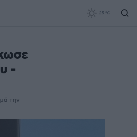
25
°C
ήκωσε
υ -
ρμά την