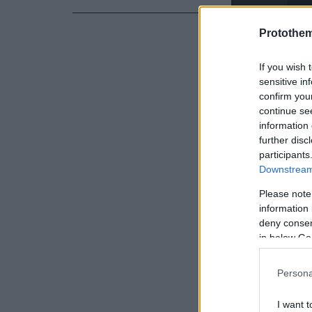
Protothe
If you wish 
sensitive in
confirm you
continue se
information 
further disc
participants
Downstream 
Ειδήσεις σ
Please note
information 
deny consent
Βίντεο μετά
in below Go
Μουγκοπέτρ
του την έδ
Persona
I want t