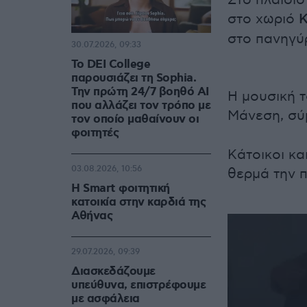
Στο πλαίσι
στο χωριό
Κ
στο πανηγύρ
30.07.2026, 09:33
Το DEI College
παρουσιάζει τη Sophia.
Την πρώτη 24/7 βοηθό AI
Η μουσική 
που αλλάζει τον τρόπο με
Μάνεση, σ
τον οποίο μαθαίνουν οι
φοιτητές
Kάτοικοι κα
03.08.2026, 10:56
θερμά την 
Η Smart φοιτητική
κατοικία στην καρδιά της
Αθήνας
29.07.2026, 09:39
Διασκεδάζουμε
υπεύθυνα, επιστρέφουμε
με ασφάλεια