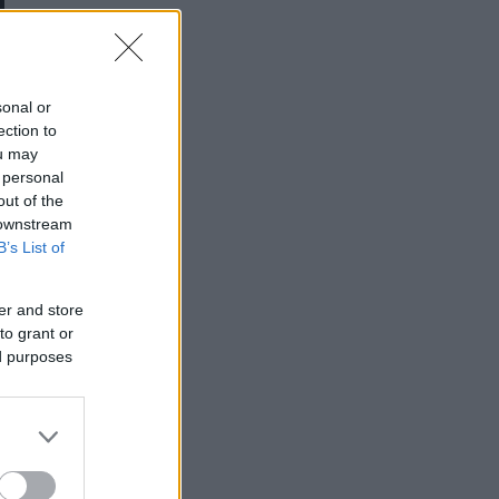
sonal or
ection to
ou may
 personal
out of the
 downstream
B’s List of
er and store
to grant or
ed purposes