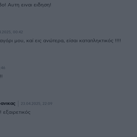
ο! Αυτη ειναι ειδηση!
4.2025, 00:42
γόρι μου, καί εις ανώτερα, είσαι καταπληκτικός !!!!
:46
!!
ανικας
23.04.2025, 22:09
! εξαιρετικός