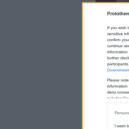
Protothe
If you wish 
sensitive in
confirm you
continue se
information 
further disc
participants
Downstream 
Please note
information 
deny consent
Ειδήσεις σ
in below Go
Κυβέρνηση 
Persona
συγκάλυψης
Ανδρουλάκ
I want t