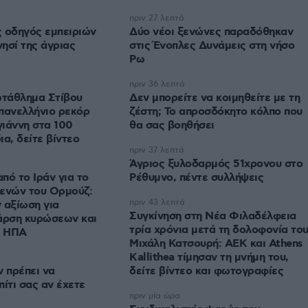
πριν 27 λεπτά
 οδηγός εμπειριών
Δύο νέοι ξενώνες παραδόθηκαν
νησί της άγριας
στις Ένοπλες Δυνάμεις στη νήσο
Ρω
πριν 36 λεπτά
τάθλημα Στίβου
Δεν μπορείτε να κοιμηθείτε με τη
πανελλήνιο ρεκόρ
ζέστη; Το απροσδόκητο κόλπο που
ιάννη στα 100
θα σας βοηθήσει
α, δείτε βίντεο
πριν 37 λεπτά
Άγριος ξυλοδαρμός 51χρονου στο
πό το Ιράν για το
Ρέθυμνο, πέντε συλλήψεις
τενών του Ορμούζ:
πριν 43 λεπτά
 αξίωση για
Συγκίνηση στη Νέα Φιλαδέλφεια
άρση κυρώσεων και
τρία χρόνια μετά τη δολοφονία το
ν ΗΠΑ
Μιχάλη Κατσουρή: ΑΕΚ και Athens
Kallithea τίμησαν τη μνήμη του,
ν πρέπει να
δείτε βίντεο και φωτογραφίες
ίτι σας αν έχετε
πριν μία ώρα