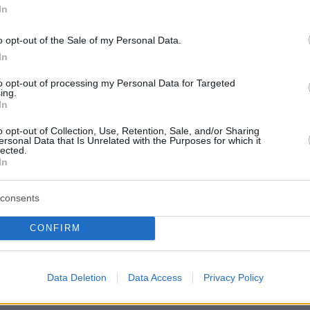
In
τάζουν σήμερα 14 Φεβρουαρίου - Ποιος ήταν ο
o opt-out of the Sale of my Personal Data.
ντίνος, ο προστάτης των ερωτευμένων
In
to opt-out of processing my Personal Data for Targeted
τιάδες και άνοδος της θερμοκρασίας σήμερα -
ing.
In
υχειμωνιά διαρκείας
o opt-out of Collection, Use, Retention, Sale, and/or Sharing
ersonal Data that Is Unrelated with the Purposes for which it
lected.
protothema.gr στο Google News
το
και μάθετε πρώτοι
In
εις
consents
Ειδήσεις
 τελευταίες
από την Ελλάδα και τον Κόσμο, τη
Protothema.gr
μβαίνουν, στο
CONFIRM
Data Deletion
Data Access
Privacy Policy
Ειδήσεις
Δημοφιλή
Σχολιασμέν
ΗΣΕΩΝ