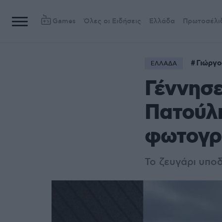
Games
Όλες οι Ειδήσεις
Ελλάδα
Πρωτοσέλι
Γιώργο
ΕΛΛΑΔΑ
Γέννησε
Πατούλη
φωτογρ
Το ζευγάρι υπο