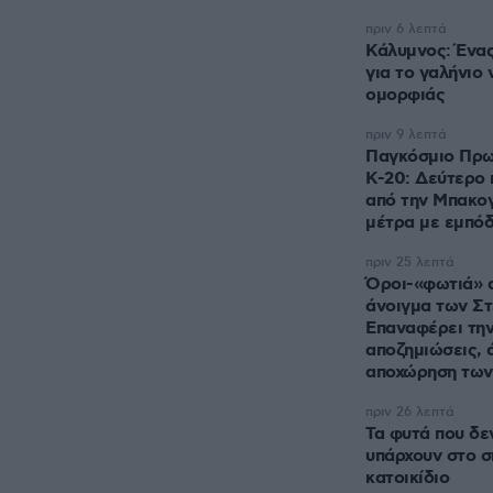
πριν 6 λεπτά
Κάλυμνος: Ένας
για το γαλήνιο 
ομορφιάς
πριν 9 λεπτά
Παγκόσμιο Πρω
Κ-20: Δεύτερο 
από την Μπακογ
μέτρα με εμπόδι
πριν 25 λεπτά
Όροι-«φωτιά» α
άνοιγμα των Σ
Επαναφέρει την
αποζημιώσεις, 
αποχώρηση τω
πριν 26 λεπτά
Τα φυτά που δε
υπάρχουν στο σπ
κατοικίδιο