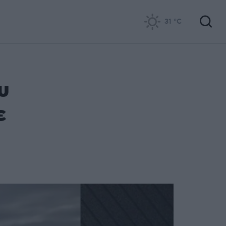
31
°C
υ
ε