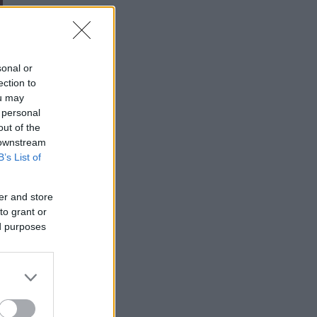
sonal or
ection to
ou may
 personal
out of the
 downstream
B’s List of
er and store
to grant or
ed purposes