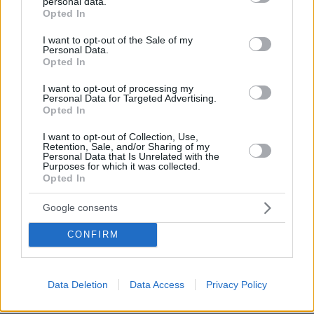
personal data.
grant or deny consent to Google and its third-party tags to
Το μενού της ημέρας - Τι τρώμε σήμερα Κυριακή
Opted In
use your data for below specified purposes in below Google
(9/8/2026)
consent section.
I want to opt-out of the Sale of my
09.08.2026, 05:51
Personal Data.
Φωτιά σε εγκαταστάσεις της Aramco στην Τζιζάν της
Opted In
Σαουδικής Αραβίας
I want to opt-out of processing my
Personal Data for Targeted Advertising.
09.08.2026, 05:19
Opted In
Δυστύχημα στο Περού: Δεκατρείς νεκροί και τέσσερις
τραυματίες σε σύγκρουση βαν και νταλίκας
I want to opt-out of Collection, Use,
Retention, Sale, and/or Sharing of my
09.08.2026, 05:00
Personal Data that Is Unrelated with the
Φοκάτσια με κοτόπουλο, πέστο και ντοματίνια
Purposes for which it was collected.
Opted In
09.08.2026, 04:37
Ακόμη πιο αυστηρά μέτρα από το Παρίσι για τους
Google consents
κατόχους ηλεκτρικών πατινιών: Κράνος και γιλέκο,
διαφορετικά τσουχτερά πρόστιμα
CONFIRM
09.08.2026, 04:00
Μαζικός γάμος 1.500 ζευγαριών στη Νιγηρία
Data Deletion
Data Access
Privacy Policy
ΔΕΙΤΕ ΟΛΕΣ ΤΙΣ ΕΙΔΗΣΕΙΣ