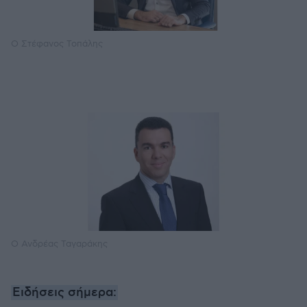
O Στέφανος Τοπάλης
O Ανδρέας Ταγαράκης
Ειδήσεις σήμερα: