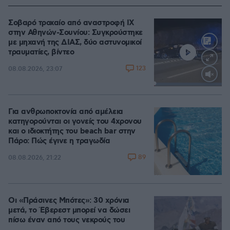
Σοβαρό τροχαίο από αναστροφή ΙΧ
στην Αθηνών-Σουνίου: Συγκρούστηκε
με μηχανή της ΔΙΑΣ, δύο αστυνομικοί
τραυματίες, βίντεο
123
08.08.2026, 23:07
Loaded
:
100.00%
Για ανθρωποκτονία από αμέλεια
κατηγορούνται οι γονείς του 4χρονου
και ο ιδιοκτήτης του beach bar στην
Πάρο: Πώς έγινε η τραγωδία
89
08.08.2026, 21:22
Οι «Πράσινες Μπότες»: 30 χρόνια
μετά, το Έβερεστ μπορεί να δώσει
πίσω έναν από τους νεκρούς του