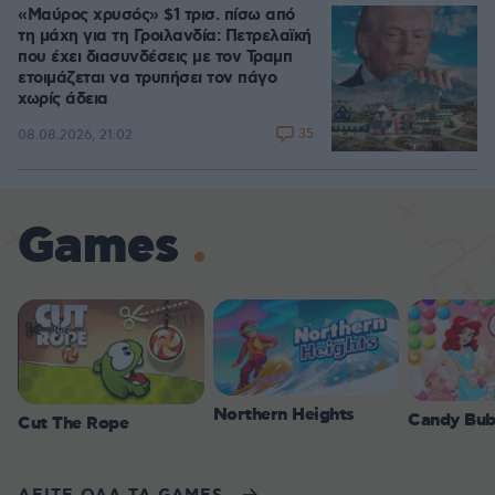
«Μαύρος χρυσός» $1 τρισ. πίσω από
τη μάχη για τη Γροιλανδία: Πετρελαϊκή
που έχει διασυνδέσεις με τον Τραμπ
ετοιμάζεται να τρυπήσει τον πάγο
χωρίς άδεια
35
08.08.2026, 21:02
Games
Northern Heights
Candy Bub
Cut The Rope