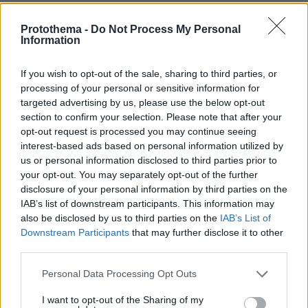
Protothema -
Do Not Process My Personal
ΡΟΗ ΕΙΔΗΣΕΩΝ
Information
Ειδήσεις
Δημοφιλή
Σχολιασμένα
If you wish to opt-out of the sale, sharing to third parties, or
processing of your personal or sensitive information for
πριν 2 λεπτά
targeted advertising by us, please use the below opt-out
Ολική έκλειψη Ηλίου στις 12 Αυγούστου: Η Ευρώπη
section to confirm your selection. Please note that after your
ετοιμάζεται για ένα σπάνιο ουράνιο θέαμα
opt-out request is processed you may continue seeing
πριν 9 λεπτά
interest-based ads based on personal information utilized by
Σούσι στο σπίτι; Κι όμως γίνεται με μερικά απλά βήματα
us or personal information disclosed to third parties prior to
(+συνταγή)
your opt-out. You may separately opt-out of the further
disclosure of your personal information by third parties on the
πριν 17 λεπτά
IAB’s list of downstream participants. This information may
«Κόκκινος» συναγερμός σήμερα σε Αττική και νησιά
also be disclosed by us to third parties on the
IAB’s List of
λόγω πολύ υψηλού κινδύνου πυρκαγιάς – Πού ισχύει το
Downstream Participants
that may further disclose it to other
Red Code
third parties.
πριν 28 λεπτά
Μεγάλη φωτιά στο όρος Μπρόμο: Έκλεισε το εθνικό
Please note that this website/app uses one or more Google
Personal Data Processing Opt Outs
πάρκο στην Ινδονησία
services and may gather and store information including but
not limited to your visit or usage behaviour. You may click to
I want to opt-out of the Sharing of my
09.08.2026, 06:00