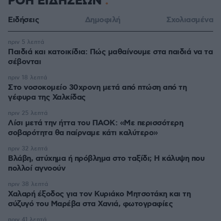
ΡΟΗ ΕΙΔΗΣΕΩΝ
Ειδήσεις
Δημοφιλή
Σχολιασμένα
πριν 5 λεπτά
Παιδιά και κατοικίδια: Πώς μαθαίνουμε στα παιδιά να τα
σέβονται
πριν 18 λεπτά
Στο νοσοκομείο 30χρονη μετά από πτώση από τη
γέφυρα της Χαλκίδας
πριν 25 λεπτά
Λίσι μετά την ήττα του ΠΑΟΚ: «Με περισσότερη
σοβαρότητα θα παίρναμε κάτι καλύτερο»
πριν 32 λεπτά
Βλάβη, ατύχημα ή πρόβλημα στο ταξίδι; Η κάλυψη που
πολλοί αγνοούν
πριν 38 λεπτά
Χαλαρή έξοδος για τον Κυριάκο Μητσοτάκη και τη
σύζυγό του Μαρέβα στα Χανιά, φωτογραφίες
πριν 41 λεπτά