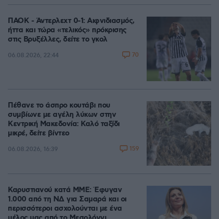
ΠΑΟΚ - Άντερλεχτ 0-1: Αιφνιδιασμός,
ήττα και τώρα «τελικός» πρόκρισης
στις Βρυξέλλες, δείτε το γκολ
70
06.08.2026, 22:44
Πέθανε το άσπρο κουτάβι που
συμβίωνε με αγέλη λύκων στην
Κεντρική Μακεδονία: Καλό ταξίδι
μικρέ, δείτε βίντεο
159
06.08.2026, 16:39
Καρυστιανού κατά ΜΜΕ: Έφυγαν
1.000 από τη ΝΔ για Σαμαρά και οι
περισσότεροι ασχολούνται με ένα
μέλος μας από το Μεσολόγγι