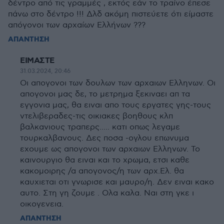
δέντρο από τις γραμμές , εκτός εάν το τραίνο έπεσε
πάνω στο δέντρο !!! Δλδ ακόμη πιστεύετε ότι είμαστε
απόγονοι των αρχαίων Ελλήνων ???
ΑΠΑΝΤΗΣΗ
ΕΙΜΑΣΤΕ
31.03.2024, 20:46
Οι απογονοι των δουλων των αρχαιων Ελληνων. Οι
απογονοι μας δε, το μετρημα ξεκιναει απ τα
εγγονια μας, θα ειναι απο τους εργατες γης-τους
ντελιβεραδες-τις οικιακες βοηθους κλπ
βαλκανιους τραπερς..... κατι οπως λεγαμε
τουρκαλβανους. Δες ποσα -ογλου επωνυμα
εχουμε ως απογονοι των αρχαιων Ελληνων. Το
καινουργιο θα ειναι και το χρωμα, ετσι καθε
κακομοιρης /α απογονος/η των αρχ.Ελ. θα
καυχιεται οτι γνωρισε και μαυρο/η. Δεν ειναι κακο
αυτο. Στη γη ζουμε . Ολα καλα. Ναι στη γκε ι
οικογενεια.
ΑΠΑΝΤΗΣΗ