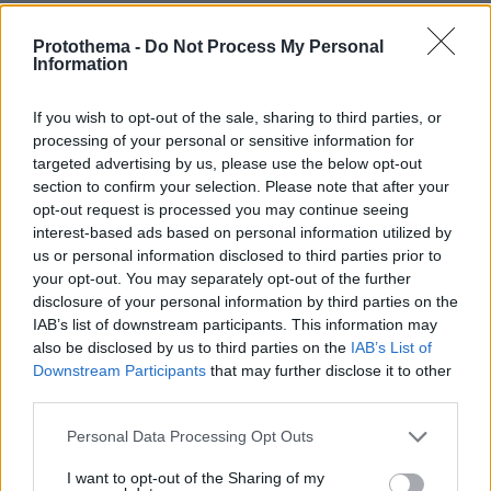
ΑΠΑΝΤΗΣΗ
Protothema -
Do Not Process My Personal
Information
ΦΟΡΤΩΣΗ ΠΕΡΙΣΣΟΤΕΡΩΝ ΣΧΟΛΙΩΝ
If you wish to opt-out of the sale, sharing to third parties, or
processing of your personal or sensitive information for
targeted advertising by us, please use the below opt-out
ΠΡΟΣΘΗΚΗ ΣΧΟΛΙΟΥ
section to confirm your selection. Please note that after your
opt-out request is processed you may continue seeing
interest-based ads based on personal information utilized by
ΌΝΟΜΑ *
us or personal information disclosed to third parties prior to
your opt-out. You may separately opt-out of the further
disclosure of your personal information by third parties on the
IAB’s list of downstream participants. This information may
also be disclosed by us to third parties on the
IAB’s List of
EMAIL
Downstream Participants
that may further disclose it to other
third parties.
Please note that this website/app uses one or more Google
Personal Data Processing Opt Outs
services and may gather and store information including but
not limited to your visit or usage behaviour. You may click to
I want to opt-out of the Sharing of my