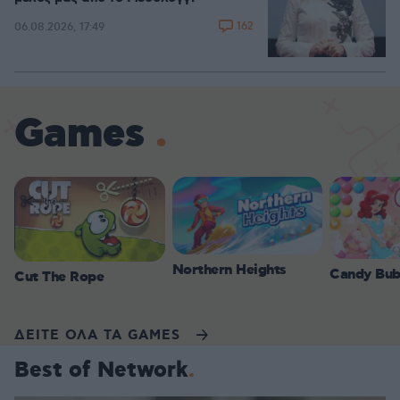
162
06.08.2026, 17:49
Games
Northern Heights
Candy Bub
Cut The Rope
ΔΕΙΤΕ ΟΛΑ ΤΑ GAMES
Best of Network