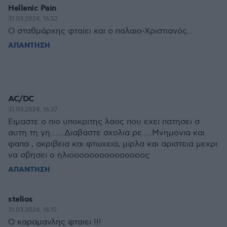
Hellenic Pain
31.03.2024, 16:52
Ο σταθμάρχης φταίει και ο παλαιο-Χριστιανός...
ΑΠΑΝΤΗΣΗ
AC/DC
31.03.2024, 16:37
Ειμαστε ο πιο υποκριτης λαος που εχει πατησει σ
αυτη τη γη.......Διαβαστε σχολια ρε.....Μνημονια και
φαπα , ακριβεια και φτωχεια, μιρλα και αριστεια μεχρι
να σβησει ο ηλιοοοοοοοοοοοοοοος
ΑΠΑΝΤΗΣΗ
stelios
31.03.2024, 16:15
Ο καραμανλης φταιει !!!