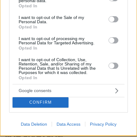
ΣΧΌΛΙΟ *
personal data.
grant or deny consent to Google and its third-party tags to
Opted In
use your data for below specified purposes in below Google
consent section.
I want to opt-out of the Sale of my
Personal Data.
Opted In
I want to opt-out of processing my
Personal Data for Targeted Advertising.
Opted In
Απομένουν
2500
χαρακτήρες
I want to opt-out of Collection, Use,
Retention, Sale, and/or Sharing of my
Personal Data that Is Unrelated with the
Purposes for which it was collected.
Opted In
Google consents
CONFIRM
* Υποχρεωτικά πεδία
Data Deletion
Data Access
Privacy Policy