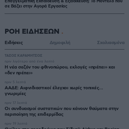
Επαγγελματική Εκπαίδευση & Εξειδίκευση: Το Mοντέλο που
σε Bάζει στην Aγορά Eργασίας
ΡΟΗ ΕΙΔΗΣΕΩΝ
Ειδήσεις
Δημοφιλή
Σχολιασμένα
ΤΑΣΟΣ ΚΑΡΑΜΗΤΣΟΣ
πριν λιγότερο από ένα λεπτό
Η νέα σεζόν του φθινοπώρου, εκλογές «πρέπει» και
«δεν πρέπει»
πριν 5 λεπτά
ΑΑΔΕ: Αιφνιδιαστικοί έλεγχοι χωρίς τοπικές…
γνωριμίες
πριν 17 λεπτά
Οι συνδυασμοί συστατικών που κάνουν θαύματα στην
περιποίηση της επιδερμίδας
πριν 19 λεπτά