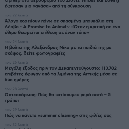
Θρίλερ στο αεροδρόμιο του Σίδνεϊ: Airbus και Boeing
έφτασαν μια «ανάσα» από τη σύγκρουση
πριν 22 λεπτά
Άλογα χορεύουν πάνω σε σπασμένα μπουκάλια στη
Λέσβο - A Promise to Animals: «Όταν η κριτική σε ένα
έθιμο θεωρείται επίθεση σε έναν τόπο»
πριν 24 λεπτά
Η βόλτα της Αλεξάνδρας Νίκα με τα παιδιά της με
σκάφος, δείτε φωτογραφίες
πριν 26 λεπτά
Μεγάλη έξοδος πριν τον Δεκαπενταύγουστο: 113.782
επιβάτες έφυγαν από τα λιμάνια της Αττικής μέσα σε
δύο ημέρες
πριν 28 λεπτά
Οστεοπόρωση: Πώς θα «χτίσουμε» γερά οστά – 5
τρόποι
πριν 29 λεπτά
Πώς να κάνετε «summer cleaning» στις φιλίες σας
πριν 32 λεπτά