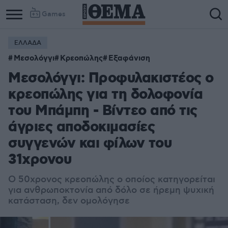
Games
ΕΛΛΑΔΑ
Column
Column
Μεσολόγγι
Κρεοπώλης
Εξαφάνιση
1
2
Μεσολόγγι: Προφυλακιστέος ο
κρεοπώλης για τη δολοφονία
του Μπάμπη - Βίντεο από τις
άγριες αποδοκιμασίες
συγγενών και φίλων του
31χρονου
Ο 50χρονος κρεοπώλης ο οποίος κατηγορείται
για ανθρωποκτονία από δόλο σε ήρεμη ψυχική
κατάσταση, δεν ομολόγησε