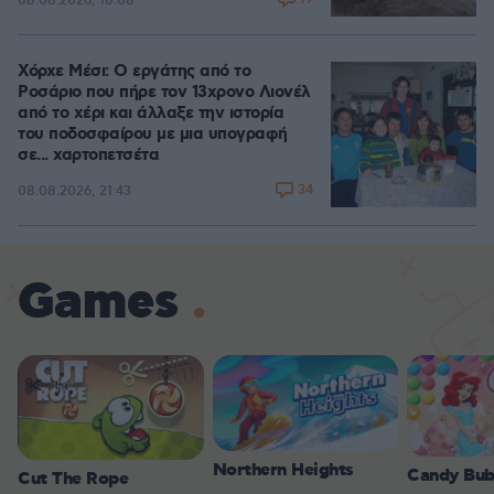
08.08.2026, 18:08
Χόρχε Μέσι: Ο εργάτης από το
Ροσάριο που πήρε τον 13χρονο Λιονέλ
από το χέρι και άλλαξε την ιστορία
του ποδοσφαίρου με μια υπογραφή
σε... χαρτοπετσέτα
34
08.08.2026, 21:43
Games
Northern Heights
Candy Bub
Cut The Rope