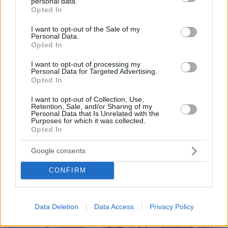
personal data.
grant or deny consent to Google and its third-party tags to
Opted In
use your data for below specified purposes in below Google
consent section.
I want to opt-out of the Sale of my
Personal Data.
Opted In
I want to opt-out of processing my
Personal Data for Targeted Advertising.
Opted In
09.08.2026, 08:33
I want to opt-out of Collection, Use,
Retention, Sale, and/or Sharing of my
Το σπίτι του τρόμου στο Άινταχο: Η νύχτα που
Personal Data that Is Unrelated with the
τέσσερις φοιτητές δολοφονήθηκαν μέσα σε λίγα
Purposes for which it was collected.
λεπτά
Opted In
Google consents
CONFIRM
Data Deletion
Data Access
Privacy Policy