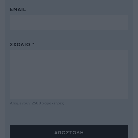
EMAIL
ΣΧΌΛΙΟ *
Απομένουν
2500
χαρακτήρες