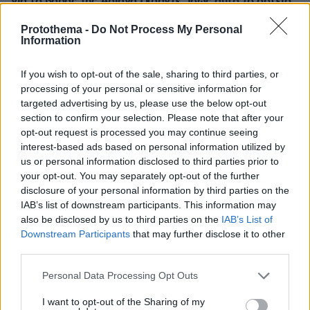
για το βάρος της Αριάνα Γκράντε: Ίσως αυτό το αστείο
την κάνει να φάει κάτι, είπε
Protothema -
Do Not Process My Personal
Information
ΔΕΙΤΕ ΟΛΕΣ ΤΙΣ ΕΙΔΗΣΕΙΣ
If you wish to opt-out of the sale, sharing to third parties, or
processing of your personal or sensitive information for
targeted advertising by us, please use the below opt-out
ΤΑ ΠΙΟ ΔΗΜΟΦΙΛΗ
section to confirm your selection. Please note that after your
opt-out request is processed you may continue seeing
interest-based ads based on personal information utilized by
us or personal information disclosed to third parties prior to
your opt-out. You may separately opt-out of the further
disclosure of your personal information by third parties on the
IAB’s list of downstream participants. This information may
also be disclosed by us to third parties on the
IAB’s List of
Downstream Participants
that may further disclose it to other
third parties.
Please note that this website/app uses one or more Google
Personal Data Processing Opt Outs
services and may gather and store information including but
not limited to your visit or usage behaviour. You may click to
I want to opt-out of the Sharing of my