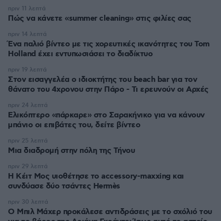
πριν 11 λεπτά
Πώς να κάνετε «summer cleaning» στις φιλίες σας
πριν 14 λεπτά
Ένα παλιό βίντεο με τις χορευτικές ικανότητες του Tom
Holland έχει εντυπωσιάσει το διαδίκτυο
πριν 19 λεπτά
Στον εισαγγελέα ο ιδιοκτήτης του beach bar για τον
θάνατο του 4χρονου στην Πάρο - Τι ερευνούν οι Αρχές
πριν 24 λεπτά
Ελικόπτερο «πάρκαρε» στο Σαρακήνικο για να κάνουν
μπάνιο οι επιβάτες του, δείτε βίντεο
πριν 25 λεπτά
Μια διαδρομή στην πόλη της Τήνου
πριν 29 λεπτά
Η Κέιτ Μος υιοθέτησε τo accessory-maxxing και
συνδύασε δύο τσάντες Hermès
πριν 30 λεπτά
Ο Μπιλ Μάχερ προκάλεσε αντιδράσεις με το σχόλιό του