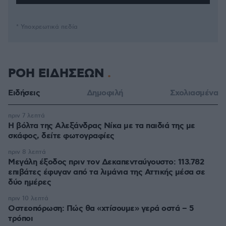
* Υποχρεωτικά πεδία
ΡΟΗ ΕΙΔΗΣΕΩΝ
Ειδήσεις
Δημοφιλή
Σχολιασμένα
πριν 7 λεπτά
Η βόλτα της Αλεξάνδρας Νίκα με τα παιδιά της με
σκάφος, δείτε φωτογραφίες
πριν 8 λεπτά
Μεγάλη έξοδος πριν τον Δεκαπενταύγουστο: 113.782
επιβάτες έφυγαν από τα λιμάνια της Αττικής μέσα σε
δύο ημέρες
πριν 10 λεπτά
Οστεοπόρωση: Πώς θα «χτίσουμε» γερά οστά – 5
τρόποι