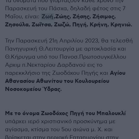
Τα ονόματα που γιορτάζουν κάθε χρόνο την
Παρασκευή του Πάσχα, δηλαδή φέτος στις 7
,Ζώης, Ζήσης, Ζήσιμος,
Μαΐου, είναι:
Ζωή
Ζησούλα, Ζωΐτσα, Ζωζώ, Πηγή, Κρήνη, Κρηνιώ.
Την Παρασκευή 21η Απριλίου 2023, θα τελεσθή
Πανηγυρική Θ.Λειτουργία με αρτοκλασία και
Θ.Κήρυγμα υπό του Πανοσ.Πρωτοσυγκέλλου
Αρχιμ π.Νεκταρίου Δαρδανού εις το
Αγίου
παρεκκλήσιο της Ζωοδόχου Πηγής και
Αθανασίου Αθωνίτου του Κουλουρείου
Νοσοκομείου Ύδρας.
Με το όνομα Ζωοδόχος Πηγή του Μπαλουκλί
υπάρχει ιερό χριστιανικό προσκύνημα με
αγίασμα, κτίσμα του 5ου αιώνα μ. Χ. και
βρίσκεται στην περιοχή Επταπυργίου στην