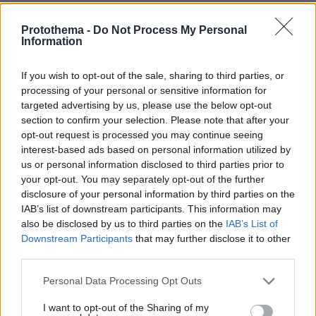
Ειδήσεις
Δημοφιλή
Σχολιασμένα
Protothema -
Do Not Process My Personal
Information
πριν 8 λεπτά
Σοβαρό τροχαίο από αναστροφή ΙΧ στην Αθηνών-
Σουνίου: Συγκρούστηκε με μηχανή της ΔΙΑΣ, δύο
If you wish to opt-out of the sale, sharing to third parties, or
αστυνομικοί τραυματίες, βίντεο
processing of your personal or sensitive information for
targeted advertising by us, please use the below opt-out
πριν 10 λεπτά
section to confirm your selection. Please note that after your
Βοκαριά: Στο λιμανάκι της Χίου όπου μια οικογένεια
opt-out request is processed you may continue seeing
ψαράδων σε κάνει «ψαρά για μία μέρα»
interest-based ads based on personal information utilized by
πριν 15 λεπτά
us or personal information disclosed to third parties prior to
Τα είδη κολοκυθιού και πώς τα μαγειρεύουμε
your opt-out. You may separately opt-out of the further
disclosure of your personal information by third parties on the
πριν 18 λεπτά
IAB’s list of downstream participants. This information may
Καταγγελία για νυχτερινή είσοδο ισραηλινών
στρατευμάτων σε χωριό του Λιβάνου, η απάντηση του
also be disclosed by us to third parties on the
IAB’s List of
Ισραήλ
Downstream Participants
that may further disclose it to other
third parties.
πριν 32 λεπτά
Καρέτσας και Τζόλης στα «μαχαίρια» – Το ελληνικό
Please note that this website/app uses one or more Google
Personal Data Processing Opt Outs
«ραντεβού» που κλέβει την παράσταση
services and may gather and store information including but
not limited to your visit or usage behaviour. You may click to
I want to opt-out of the Sharing of my
πριν 39 λεπτά