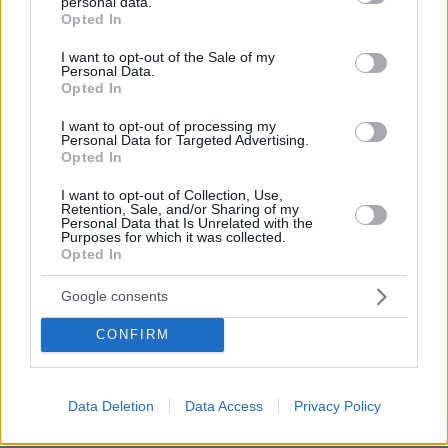
personal data.
grant or deny consent to Google and its third-party tags to
Η αμυντική συμφωνία με Πακιστάν και Σαουδική Αραβία
Opted In
use your data for below specified purposes in below Google
είναι ίδια με το Άρθρο 5 του ΝΑΤΟ, λέει ο Χακάν
consent section.
Φιντάν
I want to opt-out of the Sale of my
Personal Data.
πριν 42 λεπτά
Opted In
Νίκολιτς μετά το φιλικό με την Athens Kallithea:
«Θέλαμε αυτό το ματς, είμαστε ανοικτοί στο
I want to opt-out of processing my
Personal Data for Targeted Advertising.
μεταγραφικό παράθυρο», δείτε βίντεο
Opted In
πριν μία ώρα
I want to opt-out of Collection, Use,
Όλα όσα χρειάζεται να ξέρετε για τις αντιδράσεις μιας
Retention, Sale, and/or Sharing of my
φοβικής γάτας
Personal Data that Is Unrelated with the
Purposes for which it was collected.
πριν μία ώρα
Opted In
Η Ελίζαμπεθ Ελέτσι πήρε ευχή για το μωρό της, οι
φωτογραφίες από τον Άγιο Νεκτάριο
Google consents
πριν μία ώρα
CONFIRM
Γλυκά της Τήνου που κρατούν ζωντανή την παράδοσή
της
Data Deletion
Data Access
Privacy Policy
ΔΕΙΤΕ ΟΛΕΣ ΤΙΣ ΕΙΔΗΣΕΙΣ