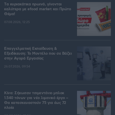
Tα κυριακάτικα πρωινά, γίνονται
καλύτερα με efood market και Πρώτο
Θέμα!
07.08.2026, 12:25
Επαγγελματική Εκπαίδευση &
Εξειδίκευση: Το Mοντέλο που σε Bάζει
στην Aγορά Eργασίας
26.07.2026, 09:54
Κίνα: Σήκωσαν τσιμεντένιο μπλοκ
1.540 τόνων για νέο λιμενικό έργο –
Θα κατασκευαστούν 75 για έως 72
πλοία