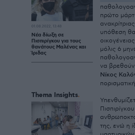
παθολογοανα
πρώτο μάρτ
ανακρίτριας
01.08.2022, 13:48
υπόθεση θα
Νέα δίωξη σε
οικογένειας
Πισπιρίγκου για τους
θανάτους Μαλένας και
μόλις 6 μην
Ίριδας
παθολογοαν
να βρεθούν
Νίκος Καλό
πορισματική
Thema Insights
Υπενθυμίζετ
Πισπιρίγκου
ανθρωποκτο
της, ενώ η 
μαρτυρικών