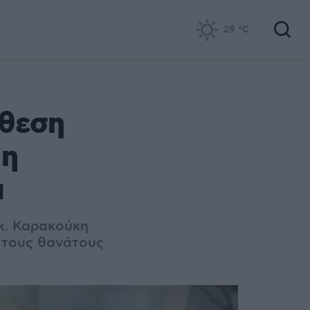
29
°C
άθεση
 η
α
.κ. Καρακούκη
α τους θανάτους