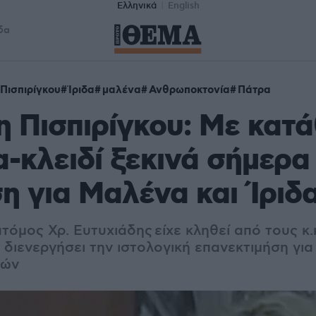
Ελληνικά
English
δα
Πισπιρίγκου
Ίριδα
μαλένα
Ανθρωποκτονία
Πάτρα
 Πισπιρίγκου: Με κατ
-κλειδί ξεκινά σήμερα
η για Μαλένα και Ίριδ
όμος Χρ. Ευτυχιάδης είχε κληθεί από τους κ
 διενεργήσει την ιστολογική επανεκτιμήση γι
ιών