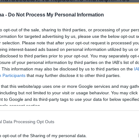
ύ γραφείου, προκειμένου να απολογηθεί, όπως
ma -
Do Not Process My Personal Information
και για την κατηγορία της
ανθρωποκτονίας
σε
πρωτότοκης κόρης της, της 9χρονης
to opt-out of the sale, sharing to third parties, or processing of your per
formation for targeted advertising by us, please use the below opt-out s
r selection. Please note that after your opt-out request is processed y
eing interest-based ads based on personal information utilized by us or
disclosed to third parties prior to your opt-out. You may separately opt-
 αφορά στην σημερινή κατάθεση του κ.
losure of your personal information by third parties on the IAB’s list of
αυτή θεωρείται σημαντική, καθώς πρόκειται
. This information may also be disclosed by us to third parties on the
IA
Participants
that may further disclose it to other third parties.
στήμονα που είχε κληθεί από τους κ.κ.
και Καλόγρια να διενεργήσει την
ιστολογική
 that this website/app uses one or more Google services and may gath
including but not limited to your visit or usage behaviour. You may click 
ση
για τους θανάτους της Μαλένας και της
 to Google and its third-party tags to use your data for below specifi
ιστα, ο διακεκριμένος γιατρός βασίστηκε σε
ogle consent section.
ίο και έγγραφο υπήρχε για την Μαλένα, καθώς
ς είχαν αποτεφρωθεί, ενώ στην περίπτωση της
l Data Processing Opt Outs
χαν και ιστοί τους οποίους επανεξέτασε.
o opt-out of the Sharing of my personal data.