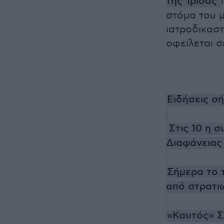
της Ίριδας
στόμα του 
ιατροδικαστ
οφείλεται σ
Ειδήσεις σ
Στις 10 η 
Διαφάνειας
Σήμερα το τ
από στρατι
«Καυτός» Σ