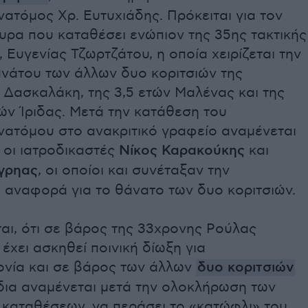
τόμος Χρ. Ευτυχιάδης. Πρόκειται για τον
υρα που καταθέσει ενώπιον της 35ης τακτικής
, Ευγενίας Τζωρτζάτου, η οποία χειρίζεται την
νάτου των άλλων δυο κοριτσιών της
 Δασκαλάκη, της 3,5 ετών Μαλένας και της
ών Ίριδας. Μετά την κατάθεση του
ατόμου στο ανακριτικό γραφείο αναμένεται
 οι ιατροδικαστές
Νίκος Καρακούκης
και
γρηας
, οι οποίοι και συνέταξαν την
 αναφορά για το θάνατο των δυο κοριτσιών.
αι, ότι σε βάρος της 33χρονης Ρούλας
 έχει ασκηθεί ποινική δίωξη για
νία και σε βάρος των άλλων
δυο κοριτσιών
ίδια αναμένεται μετά την ολοκλήρωση των
 καταθέσεων, να περάσει το «κατώφλι» του