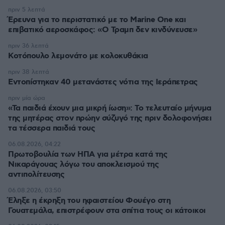
πριν 5 λεπτά
Έρευνα για το περιστατικό με το Marine One και
επιβατικό αεροσκάφος: «Ο Τραμπ δεν κινδύνευσε»
πριν 36 λεπτά
Κοτόπουλο λεμονάτο με κολοκυθάκια
πριν 38 λεπτά
Εντοπίστηκαν 40 μετανάστες νότια της Ιεράπετρας
πριν μία ώρα
«Τα παιδιά έχουν μια μικρή ίωση»: Το τελευταίο μήνυμα
της μητέρας στον πρώην σύζυγό της πριν δολοφονήσει
τα τέσσερα παιδιά τους
06.08.2026, 04:22
Πρωτοβουλία των ΗΠΑ για μέτρα κατά της
Νικαράγουας λόγω του αποκλεισμού της
αντιπολίτευσης
06.08.2026, 03:50
Έληξε η έκρηξη του ηφαιστείου Φουέγο στη
Γουατεμάλα, επιστρέφουν στα σπίτια τους οι κάτοικοι