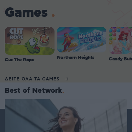
Games
Northern Heights
Candy Bub
Cut The Rope
ΔΕΙΤΕ ΟΛΑ ΤΑ GAMES
Best of Network