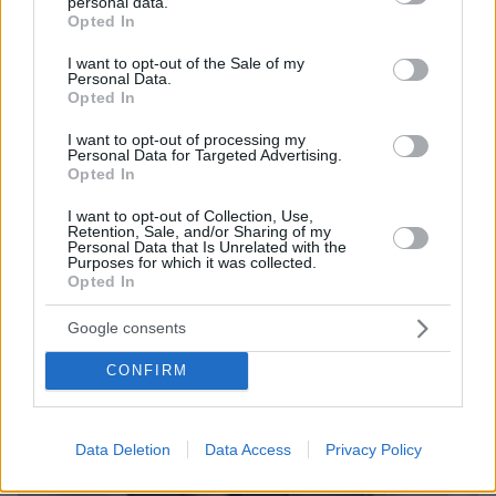
personal data.
Μια ξεχασμένη τσάντα και το κλειδί που «κόλλησε» η αιτία
grant or deny consent to Google and its third-party tags to
Opted In
της τραγωδίας στο Παγκράτι - Πώς βρέθηκε στο κενό η
use your data for below specified purposes in below Google
36χρονη
consent section.
I want to opt-out of the Sale of my
Personal Data.
Opted In
Thema Insights
I want to opt-out of processing my
Personal Data for Targeted Advertising.
Opted In
I want to opt-out of Collection, Use,
Retention, Sale, and/or Sharing of my
Personal Data that Is Unrelated with the
Purposes for which it was collected.
Opted In
Google consents
CONFIRM
Data Deletion
Data Access
Privacy Policy