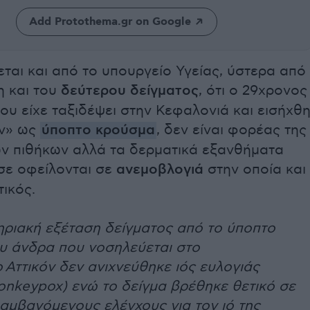
Add Protothema.gr on Google
ται και από το υπουργείο Υγείας, ύστερα από
η και του
δεύτερου δείγματος
, ότι ο 29χρονος
ου είχε ταξιδέψει στην Κεφαλονιά και εισήχθ
όν» ως
ύποπτο κρούσμα
, δεν είναι φορέας της
ων πιθήκων αλλά τα δερματικά εξανθήματα
σε οφείλονται σε
ανεμοβλογιά
στην οποία και
ικός.
ηριακή εξέταση δείγματος από το ύποπτο
υ άνδρα που νοσηλεύεται στο
Αττικόν δεν ανιχνεύθηκε ιός ευλογιάς
onkeypox) ενώ το δείγμα βρέθηκε θετικό σε
αμβανόμενους ελέγχους για τον ιό της