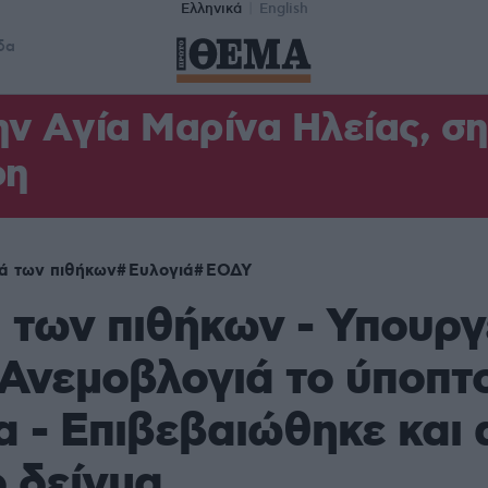
Ελληνικά
English
δα
ν Aγία Μαρίνα Ηλείας, σ
φη
ά των πιθήκων
Ευλογιά
ΕΟΔΥ
 των πιθήκων - Υπουργ
 Ανεμοβλογιά το ύποπτ
 - Επιβεβαιώθηκε και 
 δείγμα