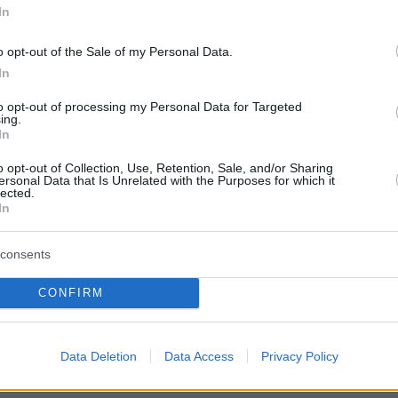
In
υ ΑΤΤΙΚΟΝ.
o opt-out of the Sale of my Personal Data.
νεμοβλογιάς παρότι περιλαμβάνει το
In
pox είναι διαφορετικός από τον ιούς που
to opt-out of processing my Personal Data for Targeted
Ευλογιά ή Ευλογιά των πιθήκων. Υπάρχει
ing.
In
ναφορικά με τα συμπτώματα και την εμφάνιση
 αλλοιώσεων που προκαλούνται από την
o opt-out of Collection, Use, Retention, Sale, and/or Sharing
ersonal Data that Is Unrelated with the Purposes for which it
 και την Ευλογιά, Ευλογιά των πιθήκων.
lected.
In
consents
έχει εκριζωθεί από τον ανθρώπινο πληθυσμό
0 ενώ η Ανεμοβλογιά αποτελεί μια συχνή νόσο
CONFIRM
ί περίπου 4 εκατομμμύρια λοιμώξεις σε
 την Ανεμοβλογιά υπάρχει διαθέσιμο εμβόλιο
Data Deletion
Data Access
Privacy Policy
ί ηπιότερη νόσο από την Ευλογιά.