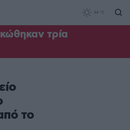
34
°C
ηκώθηκαν τρία
είο
ο
από το