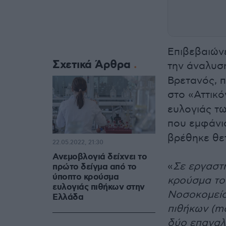
Επιβεβαιώνε
Σχετικά Άρθρα
την άναλυσ
Βρετανός, π
στο «Αττικ
ευλογιάς τ
που εμφάνι
βρέθηκε θετ
22.05.2022, 21:30
Ανεμοβλογιά δείχνει το
«
Σε εργαστ
πρώτο δείγμα από το
ύποπτο κρούσμα
κρούσμα το
ευλογιάς πιθήκων στην
Νοσοκομείο 
Ελλάδα
πιθήκων (m
δύο επαναλ