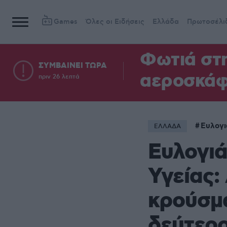
Games
Όλες οι Ειδήσεις
Ελλάδα
Πρωτοσέλι
Φωτιά στη
ΣΥΜΒΑΙΝΕΙ ΤΩΡΑ
αεροσκά
πριν 26 λεπτά
Ευλογι
ΕΛΛΑΔΑ
Ευλογιά
Υγείας:
κρούσμα
δεύτερο