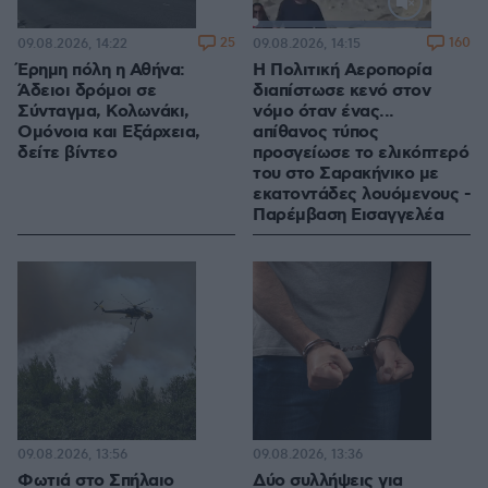
Loaded
:
100.00%
25
160
09.08.2026, 14:22
09.08.2026, 14:15
Έρημη πόλη η Αθήνα:
Η Πολιτική Αεροπορία
Άδειοι δρόμοι σε
διαπίστωσε κενό στον
Σύνταγμα, Κολωνάκι,
νόμο όταν ένας...
Ομόνοια και Εξάρχεια,
απίθανος τύπος
δείτε βίντεο
προσγείωσε το ελικόπτερό
του στο Σαρακήνικο με
εκατοντάδες λουόμενους -
Παρέμβαση Εισαγγελέα
09.08.2026, 13:56
09.08.2026, 13:36
Φωτιά στο Σπήλαιο
Δύο συλλήψεις για