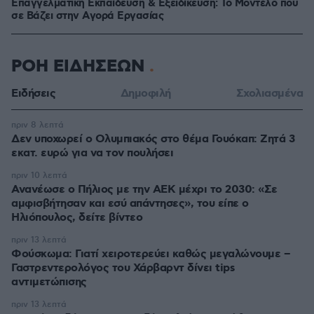
Επαγγελματική Εκπαίδευση & Εξειδίκευση: Το Mοντέλο που
σε Bάζει στην Aγορά Eργασίας
ΡΟΗ ΕΙΔΗΣΕΩΝ
Ειδήσεις
Δημοφιλή
Σχολιασμένα
πριν 8 λεπτά
Δεν υποχωρεί ο Ολυμπιακός στο θέμα Γουόκαπ: Ζητά 3
εκατ. ευρώ για να τον πουλήσει
πριν 10 λεπτά
Ανανέωσε ο Πήλιος με την ΑΕΚ μέχρι το 2030: «Σε
αμφισβήτησαν και εσύ απάντησες», του είπε ο
Ηλιόπουλος, δείτε βίντεο
πριν 13 λεπτά
Φούσκωμα: Γιατί χειροτερεύει καθώς μεγαλώνουμε –
Γαστρεντερολόγος του Χάρβαρντ δίνει tips
αντιμετώπισης
πριν 13 λεπτά