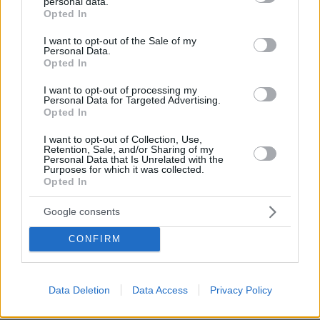
personal data.
grant or deny consent to Google and its third-party tags to
Opted In
use your data for below specified purposes in below Google
consent section.
I want to opt-out of the Sale of my
Personal Data.
Opted In
Η Βαλέρια Χοψονίδου βάφτισε τον γιο
της στη Βουλιαγμένη, δείτε
I want to opt-out of processing my
φωτογραφίες
Personal Data for Targeted Advertising.
Opted In
16
09.08.2026, 09:44
I want to opt-out of Collection, Use,
Retention, Sale, and/or Sharing of my
Personal Data that Is Unrelated with the
Purposes for which it was collected.
Opted In
Games
Google consents
CONFIRM
Data Deletion
Data Access
Privacy Policy