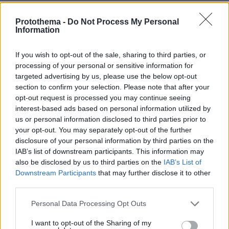
Ποιοι βρίσκονται πίσω από το viral
τραγούδι Μου Χρωστάς Έναν
Protothema -
Do Not Process My Personal
Information
Αύγουστο: «Δεν βασίστηκε στον
Μητροπάνο», τι απαντάνε για τη
χρήση AI
If you wish to opt-out of the sale, sharing to third parties, or
processing of your personal or sensitive information for
15
09.08.2026, 14:18
targeted advertising by us, please use the below opt-out
section to confirm your selection. Please note that after your
opt-out request is processed you may continue seeing
Χούθι, το «άλυτο πρόβλημα» της
interest-based ads based on personal information utilized by
Μέσης Ανατολής: Γιατί χίλια πλήγματα
δεν ήταν αρκετά για να τους
us or personal information disclosed to third parties prior to
σταματήσουν
your opt-out. You may separately opt-out of the further
disclosure of your personal information by third parties on the
59
09.08.2026, 13:59
IAB’s list of downstream participants. This information may
also be disclosed by us to third parties on the
IAB’s List of
Downstream Participants
that may further disclose it to other
third parties.
Το σπίτι του τρόμου στο Άινταχο: Η
νύχτα που τέσσερις φοιτητές
Please note that this website/app uses one or more Google
Personal Data Processing Opt Outs
δολοφονήθηκαν μέσα σε λίγα λεπτά
services and may gather and store information including but
not limited to your visit or usage behaviour. You may click to
I want to opt-out of the Sharing of my
28
09.08.2026, 08:33