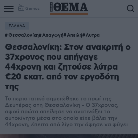
Games
ΕΛΛΑΔΑ
Column
Column
Θεσσαλονίκη
Απαγωγή
Απειλή
Λυτρα
1
2
Θεσσαλονίκη: Στον ανακριτή ο
37χρονος που απήγαγε
44χρονη και ζητούσε λύτρα
€20 εκατ. από τον εργοδότη
της
Το περιστατικό σημειώθηκε το πρωί της
Δευτέρας στη Θεσσαλονίκη - Ο 37χρονος,
αφού πρώτα απείλησε να ανατινάξει το
αυτοκίνητο μέσα στο οποίο είχε βάλει την
44χρονη, έπειτα από λίγο την άφησε να φύγει