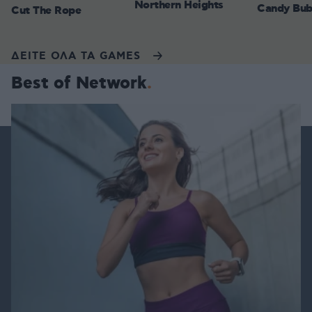
Northern Heights
Candy Bub
Cut The Rope
ΔΕΙΤΕ ΟΛΑ ΤΑ GAMES
Best of Network