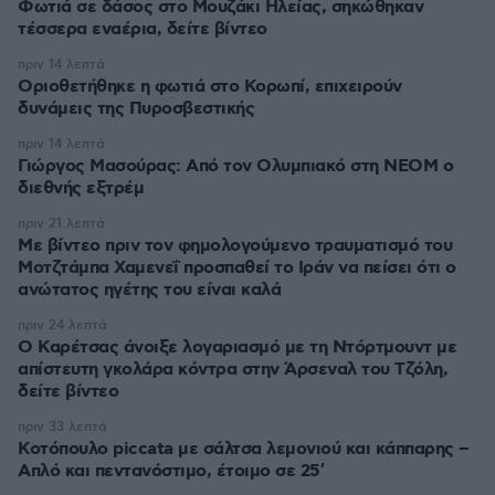
Φωτιά σε δάσος στο Μουζάκι Ηλείας, σηκώθηκαν
τέσσερα εναέρια, δείτε βίντεο
πριν 14 λεπτά
Οριοθετήθηκε η φωτιά στο Κορωπί, επιχειρούν
δυνάμεις της Πυροσβεστικής
πριν 14 λεπτά
Γιώργος Μασούρας: Από τον Ολυμπιακό στη ΝΕΟΜ ο
διεθνής εξτρέμ
πριν 21 λεπτά
Με βίντεο πριν τον φημολογούμενο τραυματισμό του
Μοτζτάμπα Χαμενεΐ προσπαθεί το Ιράν να πείσει ότι ο
ανώτατος ηγέτης του είναι καλά
πριν 24 λεπτά
Ο Καρέτσας άνοιξε λογαριασμό με τη Ντόρτμουντ με
απίστευτη γκολάρα κόντρα στην Άρσεναλ του Τζόλη,
δείτε βίντεο
πριν 33 λεπτά
Κοτόπουλο piccata με σάλτσα λεμονιού και κάππαρης –
Απλό και πεντανόστιμο, έτοιμο σε 25′