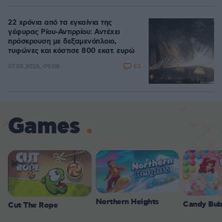
22 χρόνια από τα εγκαίνια της
γέφυρας Ρίου-Αντιρρίου: Αντέχει
πρόσκρουση με δεξαμενόπλοιο,
τυφώνες και κόστισε 800 εκατ. ευρώ
83
07.08.2026, 09:08
Games
Northern Heights
Candy Bub
Cut The Rope