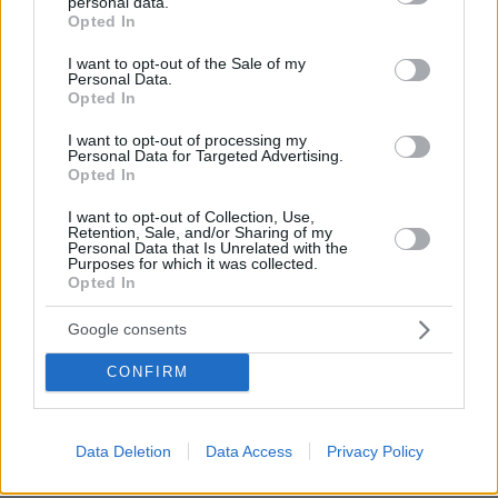
personal data.
grant or deny consent to Google and its third-party tags to
Opted In
use your data for below specified purposes in below Google
consent section.
I want to opt-out of the Sale of my
Personal Data.
Opted In
I want to opt-out of processing my
Personal Data for Targeted Advertising.
Opted In
I want to opt-out of Collection, Use,
Retention, Sale, and/or Sharing of my
Personal Data that Is Unrelated with the
Purposes for which it was collected.
Opted In
Google consents
CONFIRM
Data Deletion
Data Access
Privacy Policy