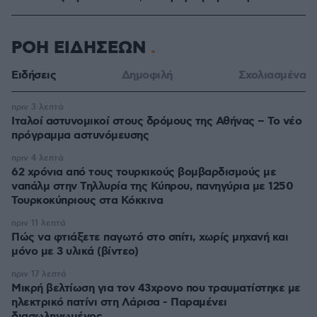
ΡΟΗ ΕΙΔΗΣΕΩΝ
Ειδήσεις
Δημοφιλή
Σχολιασμένα
πριν 3 λεπτά
Ιταλοί αστυνομικοί στους δρόμους της Αθήνας – Το νέο
πρόγραμμα αστυνόμευσης
πριν 4 λεπτά
62 χρόνια από τους τουρκικούς βομβαρδισμούς με
ναπάλμ στην Τηλλυρία της Κύπρου, πανηγύρια με 1250
Τουρκοκύπριους στα Κόκκινα
πριν 11 λεπτά
Πώς να φτιάξετε παγωτό στο σπίτι, χωρίς μηχανή και
μόνο με 3 υλικά (βίντεο)
πριν 17 λεπτά
Μικρή βελτίωση για τον 43χρονο που τραυματίστηκε με
ηλεκτρικό πατίνι στη Λάρισα - Παραμένει
διασωληνωμένος