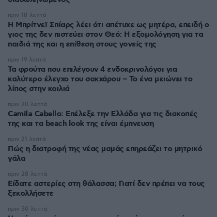
πριν 18 λεπτά
Η Μπρίτνεϊ Σπίαρς λέει ότι απέτυχε ως μητέρα, επειδή ο
γιος της δεν πιστεύει στον Θεό: Η εξομολόγηση για τα
παιδιά της και η επίθεση στους γονείς της
πριν 19 λεπτά
Τα φρούτα που επιλέγουν 4 ενδοκρινολόγοι για
καλύτερο έλεγχο του σακχάρου – Το ένα μειώνει το
λίπος στην κοιλιά
πριν 20 λεπτά
Camila Cabello: Επέλεξε την Ελλάδα για τις διακοπές
της και τα beach look της είναι έμπνευση
πριν 21 λεπτά
Πώς η διατροφή της νέας μαμάς επηρεάζει το μητρικό
γάλα
πριν 28 λεπτά
Είδατε αστερίες στη θάλασσα; Γιατί δεν πρέπει να τους
ξεκολλήσετε
πριν 30 λεπτά