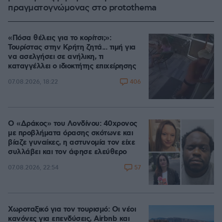
πραγματογνώμονας στο protothema
«Πόσα θέλεις για το κορίτσι;»:
Τουρίστας στην Κρήτη ζητά... τιμή για
να ασελγήσει σε ανήλικη, τι
καταγγέλλει ο ιδιοκτήτης επιχείρησης
406
07.08.2026, 18:22
Ο «Δράκος» του Λονδίνου: 40χρονος
με προβλήματα όρασης σκότωνε και
βίαζε γυναίκες, η αστυνομία τον είχε
συλλάβει και τον άφησε ελεύθερο
57
07.08.2026, 22:54
Χωροταξικό για τον τουρισμό: Οι νέοι
κανόνες για επενδύσεις, Airbnb και