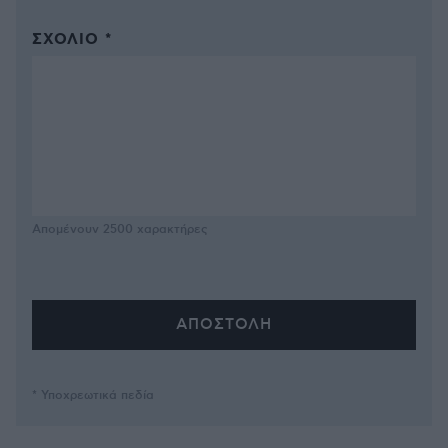
ΣΧΌΛΙΟ *
Απομένουν
2500
χαρακτήρες
* Υποχρεωτικά πεδία