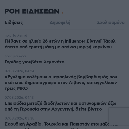
ΡΟΗ ΕΙΔΗΣΕΩΝ
Ειδήσεις
Δημοφιλή
Σχολιασμένα
πριν 16 λεπτά
Πέθανε σε ηλικία 26 ετών η influencer Σίντνεϊ Τάουλ
έπειτα από τριετή μάχη με σπάνια μορφή καρκίνου
πριν μία ώρα
Γαρίδες γιουβέτσι λεμονάτο
07.08.2026, 04:54
«Έγκλημα πολέμου» ο ισραηλινός βομβαρδισμός που
σκότωσε δημοσιογράφο στον Λίβανο, καταγγέλλουν
τρεις ΜΚΟ
07.08.2026, 04:13
Επεισόδια μεταξύ διαδηλωτών και αστυνομικών έξω
από τη Γερουσία στην Αργεντινή, δείτε βίντεο
07.08.2026, 03:38
Σαουδική Αραβία, Τουρκία και Πακιστάν ετοιμάζονται