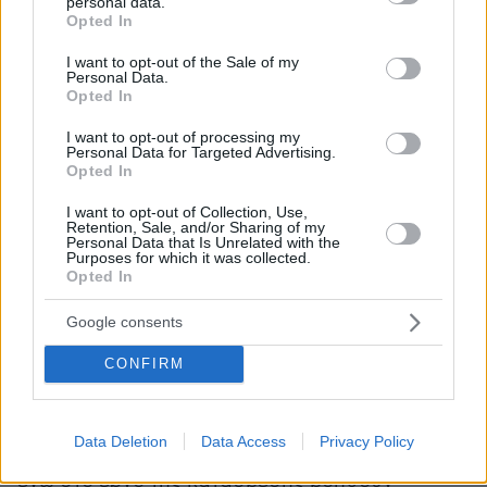
δίκτυο για να κινούνται τα οχήματα, εκτός από
personal data.
grant or deny consent to Google and its third-party tags to
Opted In
έναν δρόμο που οδηγεί από τον Σχίνο προς
use your data for below specified purposes in below Google
Αλεποχώρι.
consent section.
I want to opt-out of the Sale of my
Personal Data.
Opted In
Για τον λόγο αυτό ενισχύονταν συνεχώς οι
I want to opt-out of processing my
επίγειες δυνάμεις από όλη την Πελοπόννησο
Personal Data for Targeted Advertising.
και την Αττική, κυρίως με πεζοπόρα τμήμα αλλά
Opted In
και οχήματα, εθελοντές και υδροφόρες ΟΤΑ.
I want to opt-out of Collection, Use,
Retention, Sale, and/or Sharing of my
Personal Data that Is Unrelated with the
Το πρωί που πέταξαν τα εναέρια μέσα η
Purposes for which it was collected.
Opted In
κατάσταση βελτιώθηκε αρκετά, αλλά η
πυρκαγιά
εξακολουθεί να είναι επικίνδυνη.
Google consents
CONFIRM
Αυτή την ώρα, εκτός από 17 αεροσκάφη,
επιχειρούν 182 πυροσβέστες με 62 οχήματα, 7
ομάδες πεζοπόρων με το ειδικό μηχανοκίνητο
Data Deletion
Data Access
Privacy Policy
τη Πυροσβεστικής και εθελοντές πυροσβέστες,
ενώ στο έργο της κατάσβεσης βοηθούν