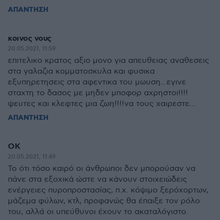
ΑΠΑΝΤΗΣΗ
κοινος νους
20.05.2021, 11:59
επιτελικο κρατος αξιο μονο για απευθειας αναθεσεις
στα γαλαζια κομματοσκυλα και φυσικα
εξυπηρετησεις στα αφεντικα του μωυση...εγινε
σταχτη το δασος με μηδεν μποφορ αχρηστοι!!!!
ψευτες και κλεφτες μια ζωη!!!!να τους χαιρεστε...
ΑΠΑΝΤΗΣΗ
ΟΚ
20.05.2021, 11:49
Το ότι τόσο καιρό οι άνθρωποι δεν μπορούσαν να
πάνε στα εξοχικά ώστε να κάνουν στοιχειώδεις
ενέργειες πυροπροστασίας, π.χ. κόψιμο ξερόχορτων,
μάζεμα φύλων, κτλ, προφανώς θα έπαιξε τον ρόλο
του, αλλά οι υπεύθυνοι έχουν το ακαταλόγιστο.