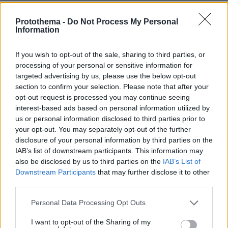
Επίσης, από αέρος συντονίζουν δύο
Protothema -
Do Not Process My Personal
ελικόπτερα, (ένα της ΕΛ.ΑΣ στο οποίο επιβαίνει
Information
και ο Γενικός Γραμματέας Πολιτικής
If you wish to opt-out of the sale, sharing to third parties, or
Βασίλης Παπαγεωργίου
Προστασίας
και ένα
processing of your personal or sensitive information for
της Πυροσβεστικής), ενώ ένα ακόμα Σινούκ του
targeted advertising by us, please use the below opt-out
στρατού συμμετέχει στη κατάσβεση.
section to confirm your selection. Please note that after your
opt-out request is processed you may continue seeing
interest-based ads based on personal information utilized by
Όπως είπε στο ΑΠΕ-ΜΠΕ ο εκπρόσωπος της
us or personal information disclosed to third parties prior to
Βασίλης Βαρθακογιάννης
Πυροσβεστικής
, η
your opt-out. You may separately opt-out of the further
πυρκαγιά πήρε μεγάλες διαστάσεις χτες το
disclosure of your personal information by third parties on the
βράδυ, γιατί στην περιοχή που απ' όπου
IAB’s list of downstream participants. This information may
ξεκίνησε είχε πολύ πυκνή βλάστηση, έπνεαν
also be disclosed by us to third parties on the
IAB’s List of
Downstream Participants
that may further disclose it to other
δυτικοί άνεμοι 4-5 μποφόρ με ριπές έξι
third parties.
μποφόρ, οι οποίοι κατηύθυναν τις φλόγες προς
Please note that this website/app uses one or more Google
τα Γεράνεια, δημιουργώντας μια τεράστια
Personal Data Processing Opt Outs
services and may gather and store information including but
πύρινη περίμετρο, ενώ δεν υπάρχει οδικό
not limited to your visit or usage behaviour. You may click to
I want to opt-out of the Sharing of my