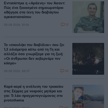
Εντοπίστηκε η «Αράχνη» του Άσαντ:
Πώς ένα ξεχασμένο σημειωματάριο
οδήγησε στα ίχνη του διαβόητου
αρχικατασκόπου
21
08.08.2026, 10:56
Το «σκουλήκι του διαβόλου» που ζει
1,3 χιλιόμετρα κάτω από τη Γη και
αλλάζει όσα γνωρίζαμε για τη ζωή:
«Οι άνθρωποι δεν κυβερνάμε τον
κόσμο»
62
08.08.2026, 08:57
Καρέ-καρέ η ανάλυση του τροχαίου
στις Σέρρες με νεκρούς μητέρα και
γιο: Τι λέει πραγματογνώμονας στο
protothema