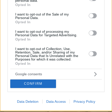
Games
personal data.
grant or deny consent to Google and its third-party tags to
Opted In
use your data for below specified purposes in below Google
consent section.
I want to opt-out of the Sale of my
Personal Data.
Opted In
I want to opt-out of processing my
Personal Data for Targeted Advertising.
Opted In
Northern Heights
Candy Bub
Cut The Rope
I want to opt-out of Collection, Use,
Retention, Sale, and/or Sharing of my
Personal Data that Is Unrelated with the
Purposes for which it was collected.
ΔΕΙΤΕ ΟΛΑ ΤΑ GAMES
Opted In
Best of Network
Google consents
CONFIRM
Data Deletion
Data Access
Privacy Policy