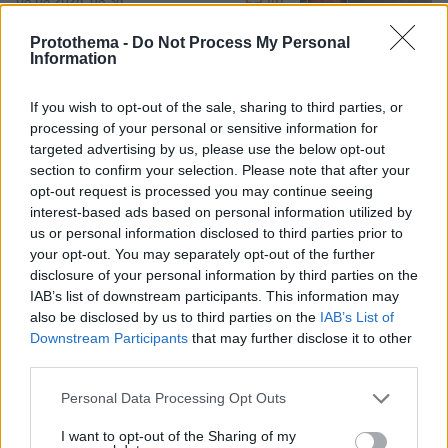
181
08.08.2026, 08:36
Protothema -
Do Not Process My Personal
Information
Η φωτογραφία του Τσιτσιπά αγκαλιά
με τη σύντροφό του στην Ελβετία και
If you wish to opt-out of the sale, sharing to third parties, or
η βραδινή έξοδός τους για φαγητό
processing of your personal or sensitive information for
targeted advertising by us, please use the below opt-out
79
08.08.2026, 09:14
section to confirm your selection. Please note that after your
opt-out request is processed you may continue seeing
interest-based ads based on personal information utilized by
us or personal information disclosed to third parties prior to
your opt-out. You may separately opt-out of the further
Ο «Δράκος» του Λονδίνου: 40χρονος
disclosure of your personal information by third parties on the
με προβλήματα όρασης σκότωνε και
βίαζε γυναίκες, η αστυνομία τον είχε
IAB’s list of downstream participants. This information may
συλλάβει και τον άφησε ελεύθερο
also be disclosed by us to third parties on the
IAB’s List of
Downstream Participants
that may further disclose it to other
83
07.08.2026, 22:54
third parties.
Please note that this website/app uses one or more Google
Personal Data Processing Opt Outs
services and may gather and store information including but
not limited to your visit or usage behaviour. You may click to
I want to opt-out of the Sharing of my