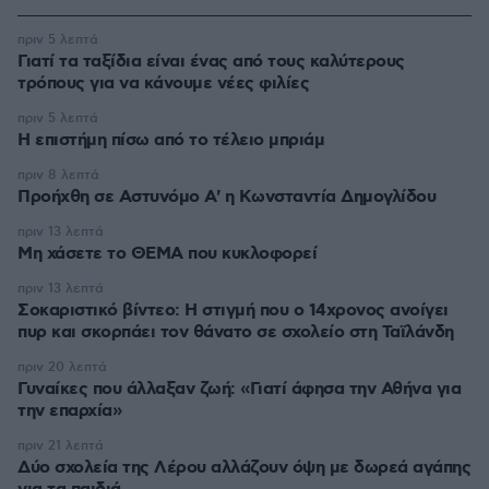
πριν 5 λεπτά
Γιατί τα ταξίδια είναι ένας από τους καλύτερους
τρόπους για να κάνουμε νέες φιλίες
πριν 5 λεπτά
Η επιστήμη πίσω από το τέλειο μπριάμ
πριν 8 λεπτά
Προήχθη σε Αστυνόμο Α' η Κωνσταντία Δημογλίδου
πριν 13 λεπτά
Μη χάσετε το ΘΕΜΑ που κυκλοφορεί
πριν 13 λεπτά
Σοκαριστικό βίντεο: Η στιγμή που ο 14χρονος ανοίγει
πυρ και σκορπάει τον θάνατο σε σχολείο στη Ταϊλάνδη
πριν 20 λεπτά
Γυναίκες που άλλαξαν ζωή: «Γιατί άφησα την Αθήνα για
την επαρχία»
πριν 21 λεπτά
Δύο σχολεία της Λέρου αλλάζουν όψη με δωρεά αγάπης