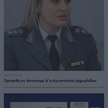
πριν 8 λεπτά
Προήχθη σε Αστυνόμο Α' η Κωνσταντία Δημογλίδου