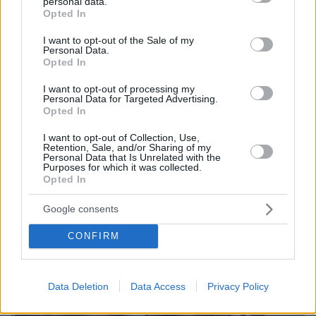
personal data.
grant or deny consent to Google and its third-party tags to
Opted In
πριν 32 λεπτά
use your data for below specified purposes in below Google
Συνελήφθη αστυνομικός για επικίνδυνη οδήγηση και
consent section.
I want to opt-out of the Sale of my
απείθεια
Personal Data.
Opted In
πριν 32 λεπτά
Δημήτρης Ξανθάκης: Η γνήσια λαϊκή φωνή, οι
I want to opt-out of processing my
συνεργασίες, τα κορυφαία του τραγούδια, γιατί δεν
Personal Data for Targeted Advertising.
έκανε καριέρα σε μεγάλες πίστες
Opted In
I want to opt-out of Collection, Use,
Retention, Sale, and/or Sharing of my
ΔΕΙΤΕ ΟΛΕΣ ΤΙΣ ΕΙΔΗΣΕΙΣ
Personal Data that Is Unrelated with the
Purposes for which it was collected.
Opted In
ΤΑ ΠΙΟ ΔΗΜΟΦΙΛΗ
Google consents
CONFIRM
Data Deletion
Data Access
Privacy Policy