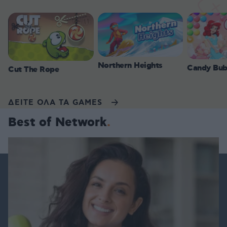
Northern Heights
Candy Bub
Cut The Rope
ΔΕΙΤΕ ΟΛΑ ΤΑ GAMES
Best of Network