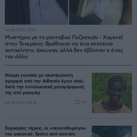
06.08.2026, 13:37
Μυστήριο με το ραντεβού Πεζεσκιάν - Χαμενεΐ
στην Τεχεράνη: Βρέθηκαν σε ένα σκοτεινό
αυτοκίνητο, άκουγαν, αλλά δεν έβλεπαν ο ένας
τον άλλο
Νεαρή γυναίκα με ακατέργαστη
ομορφιά από την Αιθιοπία έγινε viral,
δείτε την εντυπωσιακή μεταμόρφωσή
της από μακιγιέρ
192
06.08.2026, 09:18
Καρχαρίες τίγρεις, οι «σκουπιδοφάγοι»
του ωκεανού: Τρώνε από αχινούς