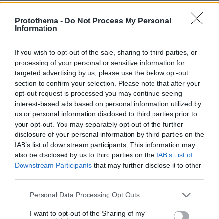
Οι Xώρες του Αιγαίου: Περιπλάνηση στην ψυχή των
νησιών
Protothema -
Do Not Process My Personal
Information
πριν 15 λεπτά
Η Τραμπζονσπόρ ανακοίνωσε και επίσημα τη μεταγραφή
του Σαλάχ: Θα παίρνει 17 εκατομμύρια τον χρόνο
If you wish to opt-out of the sale, sharing to third parties, or
processing of your personal or sensitive information for
πριν 19 λεπτά
targeted advertising by us, please use the below opt-out
Στην Ίμπιζα με τον νέο της σύντροφο η Κιάρα Φεράνι
section to confirm your selection. Please note that after your
opt-out request is processed you may continue seeing
πριν 22 λεπτά
Το «πριν και το μετά» της πρόσκρουσης του πυραύλου
interest-based ads based on personal information utilized by
της SpaceX στη Σελήνη: Τι δείχνουν φωτογραφίες
us or personal information disclosed to third parties prior to
κορεατικής συσκευής
your opt-out. You may separately opt-out of the further
disclosure of your personal information by third parties on the
πριν 22 λεπτά
IAB’s list of downstream participants. This information may
Μάχη με τις φλόγες εν μέσω καύσωνα στα Βαλκάνια:
also be disclosed by us to third parties on the
IAB’s List of
Πυρκαγιές σε Σερβία και Αλβανία με θερμοκρασίες έως
Downstream Participants
that may further disclose it to other
40 βαθμούς
third parties.
πριν 25 λεπτά
Πέθανε το άσπρο κουτάβι που συμβίωνε με αγέλη
Please note that this website/app uses one or more Google
Personal Data Processing Opt Outs
λύκων στην Κεντρική Μακεδονία: Καλό ταξίδι μικρέ,
services and may gather and store information including but
δείτε βίντεο
not limited to your visit or usage behaviour. You may click to
I want to opt-out of the Sharing of my