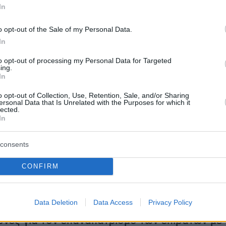
θα εισέρχονται στην χώρα μας μόνο με
In
στ Covid-19 το οποίο θα έχει διενεργηθεί μέχρ
o opt-out of the Sale of my Personal Data.
ν την άφιξή τους.
In
to opt-out of processing my Personal Data for Targeted
ing.
 υποχρεούνται να επιδεικνύουν στις ελληνικές
In
 αρχές
αρνητικό αποτέλεσμα μοριακού ελέγχο
o opt-out of Collection, Use, Retention, Sale, and/or Sharing
ersonal Data that Is Unrelated with the Purposes for which it
ον Covid-19 από πιστοποιημένο διαγνωστικό
lected.
In
 αγγλική γλώσσα το οποίο θα περιλαμβάνει τα
αβατηρίου ή ταυτότητάς τους. Οι αεροπορικές
consents
ρέπει να ελέγξουν αν οι επιβάτες έχουν
κό με αρνητικό τεστ πριν την πτήση, καθώς η
CONFIRM
 υποχρεώνει την αεροπορική εταιρεία να μην
τον επιβάτη.
Οι αεροπορικές εταιρείες που δεν
Data Deletion
Data Access
Privacy Policy
νται με αυτήν την υποχρέωση ελέγχου θα
υνες για τον επαναπατρισμό των επιβατών με