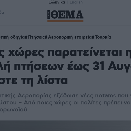
Ελληνικά
English
δα
ωτική οδηγία
Πτήσεις
Αεροπορική εταιρεία
Τουρκία
ες χώρες παρατείνεται 
λή πτήσεων έως 31 Αυ
στε τη λίστα
ιτικής Αεροπορίας εξέδωσε νέες notams που
ύστου – Από ποιες χώρες οι πολίτες πρέπει να
κορωνοϊού