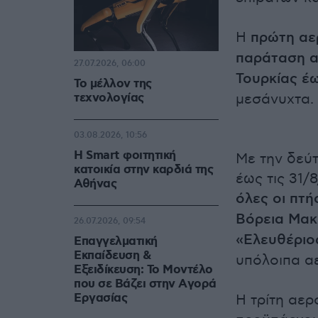
Η
πρώτη αε
παράταση α
27.07.2026, 06:00
Τουρκίας έ
Το μέλλον της
τεχνολογίας
μεσάνυχτα.
03.08.2026, 10:56
Η Smart φοιτητική
Με την δεύτ
κατοικία στην καρδιά της
έως τις 31/
Αθήνας
όλες οι πτή
Βόρεια Μακ
26.07.2026, 09:54
«Ελευθέριο
Επαγγελματική
Εκπαίδευση &
υπόλοιπα α
Εξειδίκευση: Το Mοντέλο
που σε Bάζει στην Aγορά
Eργασίας
Η τρίτη αε