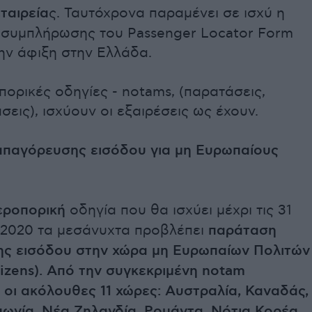
ταιρεία
ς. Ταυτόχρονα παραμένει σε ισχύ η
συμπλήρωσης του Passenger Locator Form
την άφιξη στην Ελλάδα.
οπορικές οδηγίες - notams, (παρατάσεις,
σεις), ισχύουν οι εξαιρέσεις ως έχουν.
παγόρευσης εισόδου για μη Ευρωπαίους
εροπορική
οδηγία που θα ισχύει μέχρι τις 31
2020 τα μεσάνυχτα προβλέπει
παράταση
ς εισόδου στην χώρα μη Ευρωπαίων Πολιτών
izens). Από την συγκεκριμένη nοtam
 οι ακόλουθες 11 χώρες: Αυστραλία, Καναδάς,
πωνία, Νέα Ζηλανδία, Ρουάντα, Νότια Κορέα,