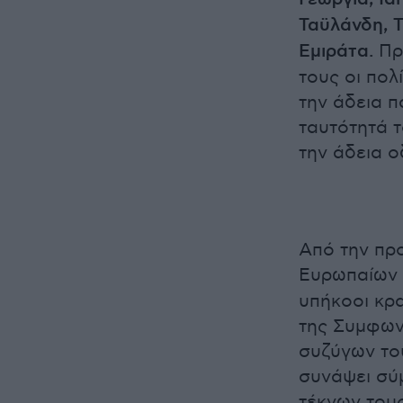
Ταϋλάνδη, 
Εμιράτα.
Προ
τους οι πολ
την άδεια π
ταυτότητά 
την άδεια 
Από την πρ
Ευρωπαίων
υπήκοοι κρ
της Συμφων
συζύγων το
συνάψει σύ
τέκνων τους