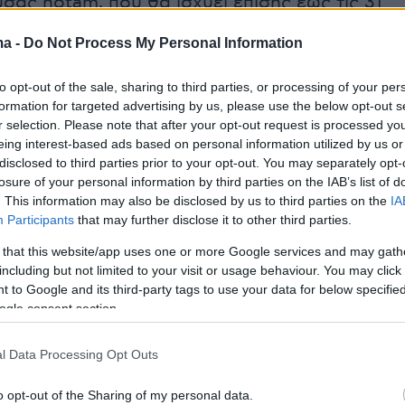
ας notam, που θα ισχύει επίσης έως τις 31
αι προβλέπει ότι
όσοι ταξιδεύουν προς
ma -
Do Not Process My Personal Information
αεροπορική σύνδεση από Βουλγαρία,
Ηνωμένα Αραβικά Εμιράτα και Μάλτα θα
to opt-out of the sale, sharing to third parties, or processing of your per
 στην χώρα μας μόνο με αρνητικό τεστ Covid-
formation for targeted advertising by us, please use the below opt-out s
r selection. Please note that after your opt-out request is processed y
θα έχει διενεργηθεί μέχρι 72 ώρες πριν την
eing interest-based ads based on personal information utilized by us or
disclosed to third parties prior to your opt-out. You may separately opt-
losure of your personal information by third parties on the IAB’s list of
. This information may also be disclosed by us to third parties on the
IA
με νέα τέταρτη αεροπορική οδηγία που θα
Participants
that may further disclose it to other third parties.
την Δευτέρα 17 Αυγούστου έως και την
 that this website/app uses one or more Google services and may gath
Αυγούστου 2020 επεκτείνεται το μέτρο
including but not limited to your visit or usage behaviour. You may click 
ν ελληνική επικράτεια με
αρνητικό τεστ όσον
 to Google and its third-party tags to use your data for below specifi
ogle consent section.
εροπορικές συνδέσεις με επτά (7) ακόμα
κότερα με την notam προβλέπεται ότι όσοι
l Data Processing Opt Outs
 προς Ελλάδα αεροπορικώς από Σουηδία,
γιο, Ισπανία, Ολλανδία, Αλβανία και Βόρεια
o opt-out of the Sharing of my personal data.