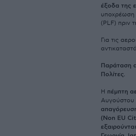
έξοδα της ε
υποχρέωση 
(PLF) πριν 
Για τις αερ
αντικαταστά
Παράταση α
Πολίτες.
Η
πέμπτη α
Αυγούστου 
απαγόρευση
(Non EU Cit
εξαιρούνται
Γεωργία, Ια