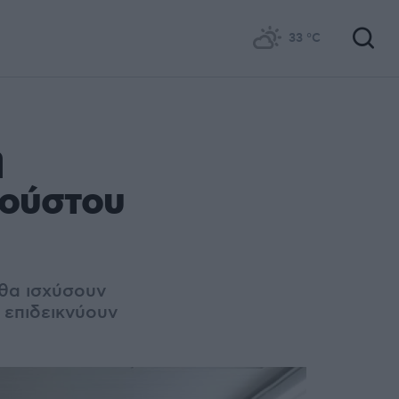
33
°C
η
γούστου
 θα ισχύσουν
 επιδεικνύουν