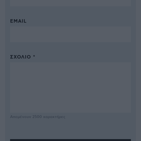
EMAIL
ΣΧΌΛΙΟ *
Απομένουν
2500
χαρακτήρες