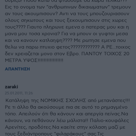
συριζα! Ποσο κατω θα φτασουμε σα χωρα τελικα???
Εις το ονομα των "ανθρωπινων δικαιωματων" τρεμουν
αν τους ακουμπισουν? Αντι να τους μπουζουριασουν
ολους σηκωτους και τους ξεκουμπισουν στις χωρες
τους???? Γιαυτο πληρωνε εμενα ο πατερας μου και η
μανα μου τοσα χρονια? Για να μπουν οι γυφτοι μεσα
και να κανουν κατλαηψη???? Με ρωτησε εμενα που
θελω να παρω πτυχιο φετος???????????? Α ΡΕ...τοιχος
δεν χρειαζεται μονο στον Εβρο. ΠΑΝΤΟΥ ΤΟΙΧΟΣ 20
ΜΕΤΡΑ ΥΨΟΣ!!!!!!!!!!!!!!!!!
ΑΠΑΝΤΗΣΗ
zaraki
25.01.2011, 11:26
Κατάληψη της ΝΟΜΙΚΗΣ ΣΧΟΛΗΣ από μετανάστες!!!
Ρε τι άλλο θα ακούσουμε πια σε αυτό το ρημαγμένο
τόπο. Απειλούν ότι θα κάνουν και απεργία πείνας.Να
κάνουν, να πεθάνουν λέω μάλιστα!! Παλιο-κουφάλες
Αρενίτες, προδότες.Να καείτε στην κόλαση μαζί με
τους ξεδιάντροπους "φιλαράκους" σας.Τις