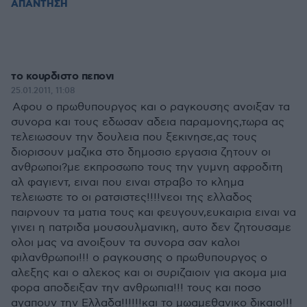
ΑΠΑΝΤΗΣΗ
το κουρδιστο πεπονι
25.01.2011, 11:08
Αφου ο πρωθυπουργος και ο ραγκουσης ανοιξαν τα
συνορα και τους εδωσαν αδεια παραμονης,τωρα ας
τελειωσουν την δουλεια που ξεκινησε,ας τους
διορισουν μαζικα στο δημοσιο εργασια ζητουν οι
ανθρωποι?με εκπροσωπο τους την γυμνη αφροδιτη
αλ φαγιεντ, ειναι που ειναι στραβο το κλημα
τελειωστε το οι ρατσιστες!!!!νεοι της ελλαδος
παιρνουν τα ματια τους και φευγουν,ευκαιρια ειναι να
γινει η πατριδα μουσουλμανικη, αυτο δεν ζητουσαμε
ολοι μας να ανοιξουν τα συνορα σαν καλοι
φιλανθρωποι!!! ο ραγκουσης ο πρωθυπουργος ο
αλεξης και ο αλεκος και οι συριζαιοιν για ακομα μια
φορα αποδειξαν την ανθρωπια!!! τους και ποσο
αγαπουν την Ελλαδα!!!!!!και το μωαμεθανικο δικαιο!!!