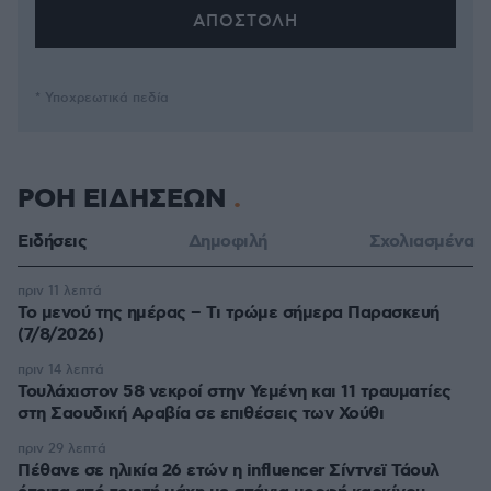
* Υποχρεωτικά πεδία
ΡΟΗ ΕΙΔΗΣΕΩΝ
Ειδήσεις
Δημοφιλή
Σχολιασμένα
πριν 11 λεπτά
Το μενού της ημέρας – Τι τρώμε σήμερα Παρασκευή
(7/8/2026)
πριν 14 λεπτά
Τουλάχιστον 58 νεκροί στην Υεμένη και 11 τραυματίες
στη Σαουδική Αραβία σε επιθέσεις των Χούθι
πριν 29 λεπτά
Πέθανε σε ηλικία 26 ετών η influencer Σίντνεϊ Τάουλ