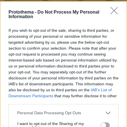
Protothema -
Do Not Process My Personal
Information
If you wish to opt-out of the sale, sharing to third parties, or
processing of your personal or sensitive information for
targeted advertising by us, please use the below opt-out
section to confirm your selection. Please note that after your
opt-out request is processed you may continue seeing
interest-based ads based on personal information utilized by
us or personal information disclosed to third parties prior to
your opt-out. You may separately opt-out of the further
disclosure of your personal information by third parties on the
IAB’s list of downstream participants. This information may
also be disclosed by us to third parties on the
IAB’s List of
Downstream Participants
that may further disclose it to other
30.07.2026, 09:33
third parties.
Το DEI College παρουσιάζει τη Sophia. Την πρώτη 24/7
Please note that this website/app uses one or more Google
βοηθό AI που αλλάζει τον τρόπο με τον οποίο μαθαίνουν οι
Personal Data Processing Opt Outs
φοιτητές
services and may gather and store information including but
not limited to your visit or usage behaviour. You may click to
I want to opt-out of the Sharing of my