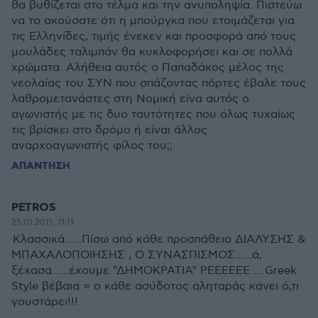
θα βυθίζεται στο τέλμα και την ανυποληψία. Πιστεύω
να το ακούσατε ότι η μπούργκα που ετοιμάζεται για
τις Ελληνίδες, τιμής ένεκεν και προσφορά από τους
μουλάδες ταλιμπάν θα κυκλοφορήσει και σε πολλά
χρώματα. Αλήθεια αυτός ο Παπαδάκος μέλος της
νεολαίας του ΣΥΝ που σπάζοντας πόρτες έβαλε τους
λαθρομετανάστες στη Νομική είνα αυτός ο
αγωνιστής με τις δυο ταυτότητες που όλως τυχαίως
τις βρίσκει στο δρόμο ή είναι άλλος
αναρχοαγωνιστής φίλος του;;
ΑΠΑΝΤΗΣΗ
PETROS
25.01.2011, 11:11
Κλασσικά......Πίσω από κάθε προσπάθεια ΔΙΑΛΥΣΗΣ &
ΜΠΑΧΑΛΟΠΟΙΗΣΗΣ , Ο ΣΥΝΑΣΠΙΣΜΟΣ......ά,
ξέχασα......έχουμε "ΔΗΜΟΚΡΑΤΙΑ" ΡΕΕΕΕΕΕ ....Greek
Style βέβαια = ο κάθε ασύδοτος αληταράς κάνει ό,τι
γουστάρει!!!