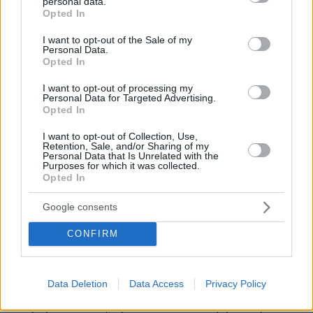
personal data.
grant or deny consent to Google and its third-party tags to
03.08.2026, 10:56
Opted In
use your data for below specified purposes in below Google
Η Smart φοιτητική κατοικία στην καρδιά της Αθήνας
consent section.
I want to opt-out of the Sale of my
Personal Data.
29.07.2026, 09:39
Opted In
Διασκεδάζουμε υπεύθυνα, επιστρέφουμε με ασφάλεια
I want to opt-out of processing my
Personal Data for Targeted Advertising.
Opted In
ΣΧΟΛΙΑ
(14)
I want to opt-out of Collection, Use,
ΠΡΟΣΘΗΚΗ ΣΧΟΛΙΟΥ
Retention, Sale, and/or Sharing of my
Personal Data that Is Unrelated with the
Purposes for which it was collected.
Opted In
Πέτρος
Google consents
25.01.2011, 12:33
Ωραία ακούγεται ότι οι ΄Ελληνες πασχίζουν για τα
CONFIRM
ανθρώπινα διακαιώματα. Αλλά, ρε φίλοι αριστεροί,
τόσα χρόνια με τις καταλήψεις σας από ΄Ελληνες
φοιτητές δε χορτάσατε αναρχία και ασυδοσία;
Data Deletion
Data Access
Privacy Policy
Βάλατε τώρα να κλείσουν τη Σχολή μας και οι
λαθρομετανάστες; προσπαθείτε να νομιμοποιήσετε