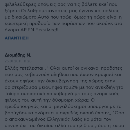
φιλελεύθερες απόψεις σας να τις βάλετε εκεί που
ξέρετε.Οι λαθρομετανάστες μας έγιναν και πολίτες
με δικαιώματα.Αυτό που τρώει όμως τη χώρα είναι η
εσωτερική προδοσία των παράσιτων που ακούνε στο
όνομα ΑΡ.ΕΝ.Ξεφτίλες!!
ΑΠΑΝΤΗΣΗ
Διομήδης Ν.
25.01.2011, 11:20
Ελλάς τετέλεσται . ' Ολοι αυτοί οι ανίκανοι προδότες
που μας κυβερνούν αλήθεια που έχουν κρυφτεί και
έχουν αφήσει την διακυβέρνηση της χώρας στην
αριστερίζουσα μειοψηφία του2% με τον ανεκδιήγητο
Τσίπρα ουσιαστικά να κυβερνά με τους αναρχικούς
φίλους του αυτή την δύσμοιρη χώρα;; Ο
πρωθυπουργός και οι μεγαλόσχημοι υπουργοί με τα
βαρύγδουπα ονόματα τι ακριβώς σκοπό έχουν;; ΄Οσο
ο αποχαυνωμένος Ελληνικός λαός κοιμάται τον
ύπνον όχι του δικαίου αλλά του ηλιθίου ,τόσο η χώρα