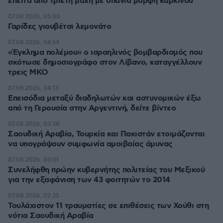
έπειτα από τριετή μάχη με σπάνια μορφή καρκίνου
07.08.2026, 05:00
Γαρίδες γιουβέτσι λεμονάτο
07.08.2026, 04:54
«Έγκλημα πολέμου» ο ισραηλινός βομβαρδισμός που
σκότωσε δημοσιογράφο στον Λίβανο, καταγγέλλουν
τρεις ΜΚΟ
07.08.2026, 04:13
Επεισόδια μεταξύ διαδηλωτών και αστυνομικών έξω
από τη Γερουσία στην Αργεντινή, δείτε βίντεο
07.08.2026, 03:38
Σαουδική Αραβία, Τουρκία και Πακιστάν ετοιμάζονται
να υπογράψουν συμφωνία αμοιβαίας άμυνας
07.08.2026, 03:01
Συνελήφθη πρώην κυβερνήτης πολιτείας του Μεξικού
για την εξαφάνιση των 43 φοιτητών το 2014
07.08.2026, 02:35
Τουλάχιστον 11 τραυματίες σε επιθέσεις των Χούθι στη
νότια Σαουδική Αραβία