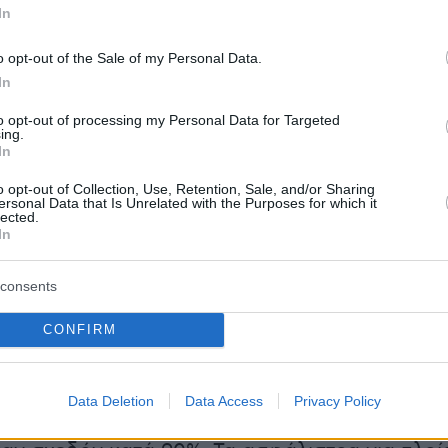
ν αντίδραση των ΗΠΑ για δύο εβδομάδες,
In
ρησε σε βομβαρδισμούς την Κυριακή τα
o opt-out of the Sale of my Personal Data.
μιλώντας για «εξαφάνιση των στόχων» και
In
ε περαιτέρω στρατιωτική δράση αν η Τεχεράν
ειρήνη με το Ισραήλ.
to opt-out of processing my Personal Data for Targeted
ing.
In
 εγρήγορση: Εξαγωγές, ναύλοι και
o opt-out of Collection, Use, Retention, Sale, and/or Sharing
ersonal Data that Is Unrelated with the Purposes for which it
lected.
In
αση, μέχρι στιγμής δεν υπάρχουν σαφή σημάδ
ν πετρελαίου. Το Ιράν φέρεται μάλιστα να
consents
 ενισχύσει τις εξαγωγές του. Ωστόσο, η αγορ
CONFIRM
αιρετικά ευμετάβλητη:
Data Deletion
Data Access
Privacy Policy
ταφοράς πετρελαίου από τη Μέση Ανατολή στ