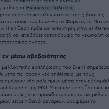
αίου βρίσκεται σε τροχιά έντονων
, καθώς οι
Ηνωμένες Πολιτείες
σαν αεροπορικά πλήγματα σε τρεις βασικές
καταστάσεις του Ιράν —στο Φορντό, τη Νατάν
άν. Η επίθεση ήρθε ως απάντηση στην επιθετικ
σραήλ και ανεβάζει κατακόρυφα το γεωπολιτικ
 πετρελαϊκές αγορές.
 εν μέσω αβεβαιότητας
 μελλοντικής εκπλήρωσης του Brent σημείωσ
 μετά τις ισραηλινές επιθέσεις, με τους
αναμένουν νέα ράλι τιμών μέσα στην εβδομάδ
aul Kavonic της MST Marquee προειδοποιεί: «
ράσει όπως έχει προειδοποιήσει, το πετρέλαιο
ρίων είναι πιθανό σενάριο», αναφέρει το