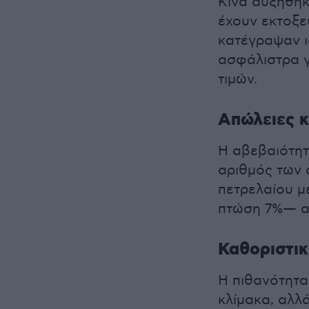
Κίνα αυξήθηκ
έχουν εκτοξε
κατέγραψαν ι
ασφάλιστρα γ
τιμών.
Απώλειες κ
Η αβεβαιότητ
αριθμός των
πετρελαίου μ
πτώση 7%— απ
Καθοριστικ
Η πιθανότητα
κλίμακα, αλλ