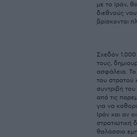
με το Ιράν, θ
διεθνούς ναυ
βρίσκονται π
Σχεδόν 1.000
τους, δημιου
ασφάλεια. Το
του στρατού κ
συντριβή του
από τις παρε
για να καθορι
Ιράν και αν 
στρατιωτική 
θαλάσσιο εμπ