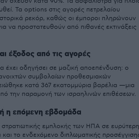
αν σχεδόν κατά 90%. Τα ασφάλιστρα για πλοί
υθεί. Τα options στις αγορές πετρελαίου
στορικά ρεκόρ, καθώς οι έμποροι πληρώνουν
ια να προστατευθούν από πιθανές εκτινάξεις
αι έξοδος από τις αγορές
α έχει οδηγήσει σε μαζική αποεπένδυση: ο
 ανοιχτών συμβολαίων προθεσμιακών
ειώθηκε κατά 367 εκατομμύρια βαρέλια —μια
ό την παραμονή των ισραηλινών επιθέσεων.
ή η επόμενη εβδομάδα
 στρατιωτικής εμπλοκής των ΗΠΑ σε ευρύτερ
ά και το ενδεχόμενο διπλωματικής προσέγγιση