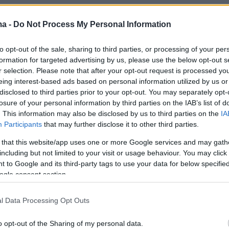
ma -
Do Not Process My Personal Information
ς τα Στενά του Ορμούζ
to opt-out of the sale, sharing to third parties, or processing of your per
formation for targeted advertising by us, please use the below opt-out s
ής σημασίας πέρασμα του Περσικού Κόλπου,
r selection. Please note that after your opt-out request is processed y
ρχεται σχεδόν το 20% της παγκόσμιας
eing interest-based ads based on personal information utilized by us or
disclosed to third parties prior to your opt-out. You may separately opt-
πετρελαίου, αποτελεί το επίκεντρο ανησυχιών
losure of your personal information by third parties on the IAB’s list of
βλέπουν ότι ενδεχόμενη αντίδραση του Ιράν
. This information may also be disclosed by us to third parties on the
IA
ριλαμβάνει επιθέσεις σε αμερικανικά
Participants
that may further disclose it to other third parties.
την περιοχή, επιφέροντας διαταραχές στην
 that this website/app uses one or more Google services and may gath
αλυσίδα και εκτόξευση των ασφαλίστρων
including but not limited to your visit or usage behaviour. You may click 
 to Google and its third-party tags to use your data for below specifi
ogle consent section.
ική «παύση» και η ανατροπή
l Data Processing Opt Outs
ναλντ Τραμπ είχε αφήσει να εννοηθεί ότι θα
o opt-out of the Sharing of my personal data.