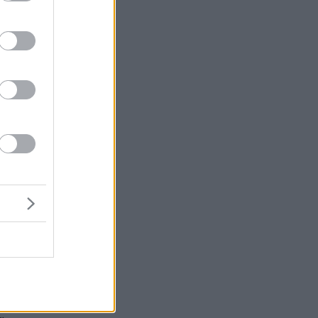
η
ια
ά
ην