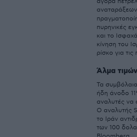
αγορά πετρελ
αναταράξεων
πραγματοποίη
πυρηνικές εγ
και το Ισφαχ
κίνηση του Ι
ρίσκο για τις
Άλμα τιμών
Τα συμβόλαια
ήδη άνοδο 11%
αναλυτές να 
Ο αναλυτής S
το Ιράν αντιδ
των 100 δολα
Bloomberg.