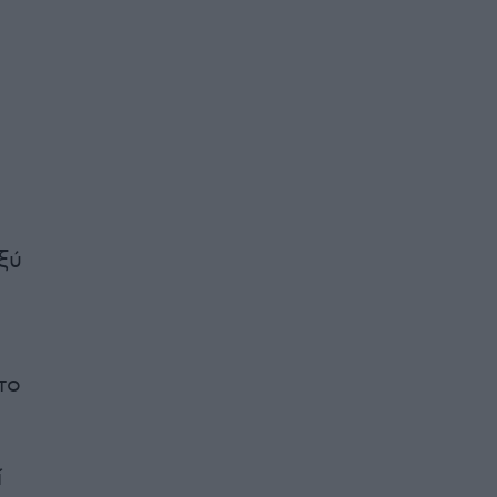
ξύ
το
ί