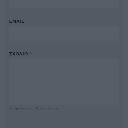
EMAIL
ΣΧΌΛΙΟ *
Απομένουν
2500
χαρακτήρες