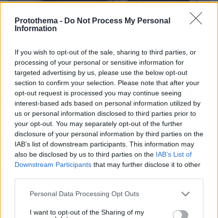
Protothema -
Do Not Process My Personal
Information
If you wish to opt-out of the sale, sharing to third parties, or
processing of your personal or sensitive information for
targeted advertising by us, please use the below opt-out
section to confirm your selection. Please note that after your
opt-out request is processed you may continue seeing
interest-based ads based on personal information utilized by
us or personal information disclosed to third parties prior to
your opt-out. You may separately opt-out of the further
disclosure of your personal information by third parties on the
IAB’s list of downstream participants. This information may
also be disclosed by us to third parties on the
IAB’s List of
Downstream Participants
that may further disclose it to other
06.08.2026, 20:03
third parties.
Αριστοτέλης Δαμίγος: Σε κλίμα οδύνης έγινε η
Please note that this website/app uses one or more Google
αποτέφρωση του συντονιστή που σκοτώθηκε
Personal Data Processing Opt Outs
services and may gather and store information including but
μετά τη σύγκρουση ελικοπτέρων στην Ψάθα,
not limited to your visit or usage behaviour. You may click to
I want to opt-out of the Sharing of my
φωτογραφίες