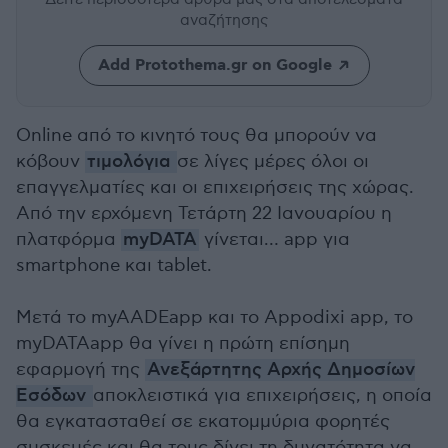
αναζήτησης
Add Protothema.gr on Google
Online από το κινητό τους θα μπορούν να
κόβουν
τιμολόγια
σε λίγες μέρες όλοι οι
επαγγελματίες και οι επιχειρήσεις της χώρας.
Από την ερχόμενη Τετάρτη 22 Ιανουαρίου η
πλατφόρμα
myDATA
γίνεται… app για
smartphone και tablet.
Μετά το myAADEapp και το Appodixi app, το
myDATAapp θα γίνει η πρώτη επίσημη
εφαρμογή της
Ανεξάρτητης Αρχής Δημοσίων
Εσόδων
αποκλειστικά για επιχειρήσεις, η οποία
θα εγκατασταθεί σε εκατομμύρια φορητές
συσκευές και θα τους δίνει τη δυνατότητα να