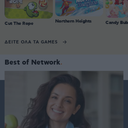
Northern Heights
Candy Bub
Cut The Rope
ΔΕΙΤΕ ΟΛΑ ΤΑ GAMES
Best of Network