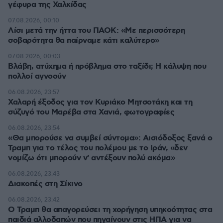
γέφυρα της Χαλκίδας
07.08.2026, 00:10
Λίσι μετά την ήττα του ΠΑΟΚ: «Με περισσότερη
σοβαρότητα θα παίρναμε κάτι καλύτερο»
07.08.2026, 00:03
Βλάβη, ατύχημα ή πρόβλημα στο ταξίδι; Η κάλυψη που
πολλοί αγνοούν
06.08.2026, 23:57
Χαλαρή έξοδος για τον Κυριάκο Μητσοτάκη και τη
σύζυγό του Μαρέβα στα Χανιά, φωτογραφίες
06.08.2026, 23:54
«Θα μπορούσε να συμβεί σύντομα»: Αισιόδοξος ξανά ο
Τραμπ για το τέλος του πολέμου με το Ιράν, «δεν
νομίζω ότι μπορούν ν' αντέξουν πολύ ακόμα»
06.08.2026, 23:43
Διακοπές στη Σίκινο
06.08.2026, 23:42
Ο Τραμπ θα απαγορεύσει τη χορήγηση υπηκοότητας στα
παιδιά αλλοδαπών που πηγαίνουν στις ΗΠΑ για να