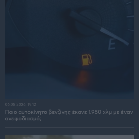
06.08.2026, 19:12
Ποιο αυτοκίνητο βενζίνης έκανε 1.980 χλμ με έναν
ανεφοδιασμό;