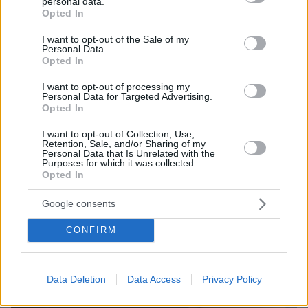
personal data.
grant or deny consent to Google and its third-party tags to
Opted In
use your data for below specified purposes in below Google
consent section.
I want to opt-out of the Sale of my
Personal Data.
Opted In
I want to opt-out of processing my
Personal Data for Targeted Advertising.
Opted In
I want to opt-out of Collection, Use,
Retention, Sale, and/or Sharing of my
Personal Data that Is Unrelated with the
Purposes for which it was collected.
Opted In
Google consents
CONFIRM
Data Deletion
Data Access
Privacy Policy