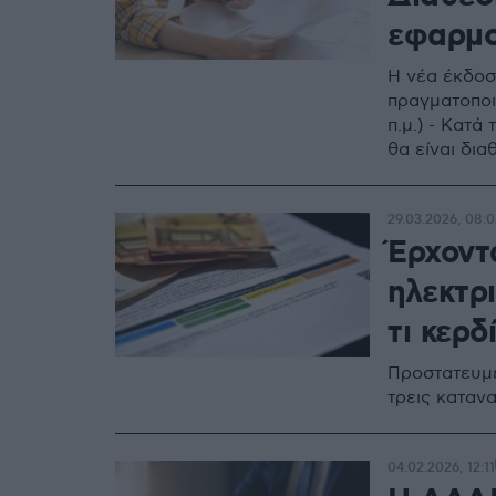
εφαρμ
Η νέα έκδοσ
πραγματοποιη
π.μ.) - Kατ
θα είναι δια
29.03.2026, 08:0
Έρχοντα
ηλεκτρι
τι κερδ
Προστατευμέ
τρεις καταν
04.02.2026, 12:11