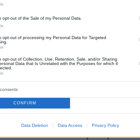
πιχείρηση
In
 για τα χειρόγραφα δελτία - Στόχος είναι η
o opt-out of the Sale of my Personal Data.
ση του λαθρεμπορίου μέσω παρακολούθησης σε
In
χρόνο και η απλοποίηση των φορολογικών ελέγχων
to opt-out of processing my Personal Data for Targeted
ing.
In
7
λητα τα τιμολόγια της ΔΕΗ για
o opt-out of Collection, Use, Retention, Sale, and/or Sharing
ersonal Data that Is Unrelated with the Purposes for which it
κέμβριο
lected.
In
ραμένουν οι χρεώσεις σε πράσινα και μπλε
 – Νέο myHome Plan με προωθητική ενέργεια 100
consents
CONFIRM
δοση myDATA της ΑΑΔΕ - Δεν
Data Deletion
Data Access
Privacy Policy
βάλλονται στοιχεία τιμολογίων