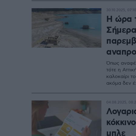
30.10.2025, 07:1
Η ώρα τ
Σήμερα
παρεμβ
αναπρο
Όπως αναφέρ
τότε η Αττι
καλοκαίρι τ
ακόμα δεν έχ
04.08.2025, 08:
Λογαρι
κόκκινο
μπλε