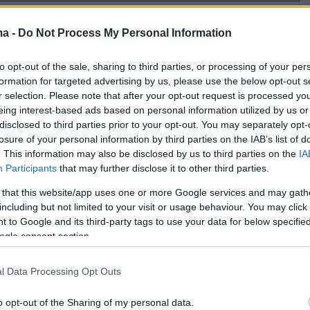
49
ma -
Do Not Process My Personal Information
ύν την 1η Φεβρουαρίου τα
λί τιμολόγια, ποιες ώρες θα
to opt-out of the sale, sharing to third parties, or processing of your per
formation for targeted advertising by us, please use the below opt-out s
αμηλότερη η τιμή της
r selection. Please note that after your opt-out request is processed y
eing interest-based ads based on personal information utilized by us or
τώρας
disclosed to third parties prior to your opt-out. You may separately opt-
losure of your personal information by third parties on the IAB’s list of
 τιμολόγια θα είναι διαθέσιμα αρχικά για
. This information may also be disclosed by us to third parties on the
IA
 και μεγάλους πελάτες και από την 1η Απριλίου για
Participants
that may further disclose it to other third parties.
αι μικρές επιχειρήσεις – Το τιμολόγιο θα έχει
όφελος σε πελάτες με κατανάλωση κυρίως στις ώρες
 that this website/app uses one or more Google services and may gath
including but not limited to your visit or usage behaviour. You may click 
 to Google and its third-party tags to use your data for below specifi
ogle consent section.
2
 η β΄ φάση του Ψηφιακού
l Data Processing Opt Outs
 Αποστολής - Τι αλλάζει για
o opt-out of the Sharing of my personal data.