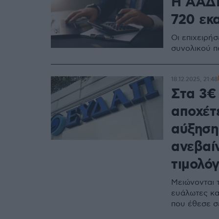
Η ΑΑΔΕ
720 εκα
Οι επιχειρή
συνολικού π
18.12.2025, 21:48
Στα 3€
αποχέτ
αύξηση
ανεβαίν
τιμολόγ
Μειώνονται 
ευάλωτες κα
που έθεσε σ