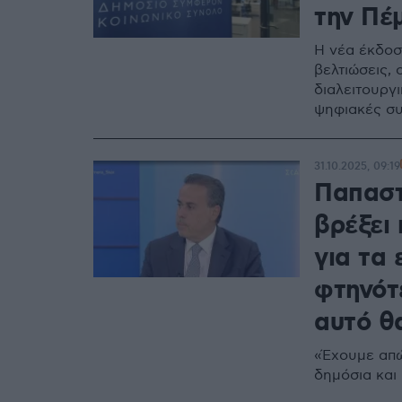
την Πέ
Η νέα έκδοσ
βελτιώσεις,
διαλειτουργ
ψηφιακές σ
31.10.2025, 09:19
Παπαστ
βρέξει 
για τα 
φτηνότε
αυτό θ
«Έχουμε απώ
δημόσια και