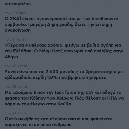
κατσαρόλας
πριν 9 λεπτά
Ο ΣΚΑΪ έλυσε τη συνεργασία του με τον διευθύνοντα
σύμβουλο, Γρηγόρη Δημητριάδη, δείτε την επίσημη
ανακοίνωση
πριν 11 λεπτά
«Πέρασα 4 υπέροχα χρόνια, φεύγω με βαθιά αγάπη για
την Ελλάδα»: Ο Νόαμ Κατζ αποχωρεί από πρέσβης στην
Αθήνα
πριν 12 λεπτά
Ξανά πάνω από τις 2.600 μονάδες το Χρηματιστήριο με
εβδομαδιαία κέρδη 1,8%, πού βρήκε στηρίγματα
πριν 13 λεπτά
Με «Δούρειο Ίππο» την task force της CIA και οδηγό το
φιάσκο του Κόλπου των Χοίρων: Πώς θέλουν οι ΗΠΑ να
πάρουν τον έλεγχο στην Κούβα
πριν 13 λεπτά
Οκτώ συνήθειες στα πλούσια σπίτια που φαίνονται
παράξενες στον μέσο άνθρωπο