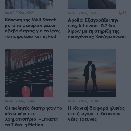
06.08.2026, 23:21
1
06.08.2026, 18:01
Κόπωση της Wall Street
Apollo: Εξαγοράζει την
μετά τα ρεκόρ εν μέσω
easyJet έναντι 5,7 δισ.
αβεβαιότητας για το Ιράν,
λιρών με τη στήριξη της
το πετρέλαιο και τη Fed
οικογένειας Χατζηιωάννου
06.08.2026, 17:44
06.08.2026, 16:04
Οι πωλητές διατήρησαν το
Η ιδανική διαφορά ηλικίας
πάνω χέρι στο
στο ζευγάρι: τι δείχνουν
Χρηματιστήριο: «Επιασε»
νέες έρευνες
τα 7 δισ. η Metlen