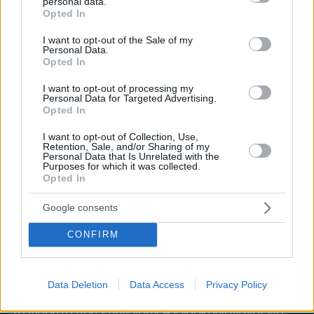
personal data.
grant or deny consent to Google and its third-party tags to
Opted In
use your data for below specified purposes in below Google
consent section.
I want to opt-out of the Sale of my
Personal Data.
Opted In
I want to opt-out of processing my
Personal Data for Targeted Advertising.
Opted In
I want to opt-out of Collection, Use,
Retention, Sale, and/or Sharing of my
Personal Data that Is Unrelated with the
Purposes for which it was collected.
Opted In
Google consents
CONFIRM
Data Deletion
Data Access
Privacy Policy
07.08.2026, 08:32
Τα φρούτα που επιλέγουν 4 ενδοκρινολόγοι για