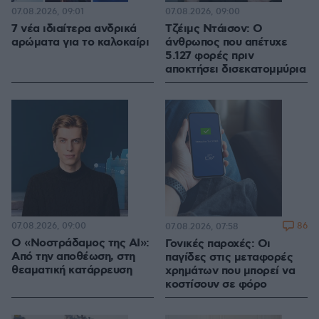
07.08.2026, 09:01
07.08.2026, 09:00
7 νέα ιδιαίτερα ανδρικά
Τζέιμς Ντάισον: Ο
αρώματα για το καλοκαίρι
άνθρωπος που απέτυχε
5.127 φορές πριν
αποκτήσει δισεκατομμύρια
07.08.2026, 09:00
86
07.08.2026, 07:58
Ο «Νοστράδαμος της AI»:
Γονικές παροχές: Οι
Από την αποθέωση, στη
παγίδες στις μεταφορές
θεαματική κατάρρευση
χρημάτων που μπορεί να
κοστίσουν σε φόρο