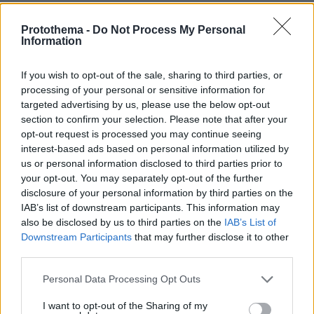
Protothema -
Do Not Process My Personal
Information
Games
If you wish to opt-out of the sale, sharing to third parties, or
processing of your personal or sensitive information for
targeted advertising by us, please use the below opt-out
section to confirm your selection. Please note that after your
opt-out request is processed you may continue seeing
interest-based ads based on personal information utilized by
us or personal information disclosed to third parties prior to
your opt-out. You may separately opt-out of the further
Northern Heights
Candy Bub
Cut The Rope
disclosure of your personal information by third parties on the
IAB’s list of downstream participants. This information may
also be disclosed by us to third parties on the
IAB’s List of
ΔΕΙΤΕ ΟΛΑ ΤΑ GAMES
Downstream Participants
that may further disclose it to other
third parties.
Please note that this website/app uses one or more Google
Personal Data Processing Opt Outs
Best of Network
services and may gather and store information including but
not limited to your visit or usage behaviour. You may click to
I want to opt-out of the Sharing of my