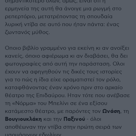
σημαντικότερο όλων, όμως, είναι ότι η
ερμηνεία της αυτή θα άνοιγε μια ρωγμή στο
ρεπερτόριο, μετατρέποντας τη σπουδαία
λυρική ντίβα σε αυτό που ήταν πάντα: ένας
ζωντανός μύθος.
Οποιο βιβλίο γραμμένο για εκείνη κι αν ανοίξει
κανείς, όποιο αφιέρωμα κι αν διαβάσει, θα δει
φωτογραφίες από αυτή την παράσταση. Ολοι
έχουν να αφηγηθούν τις δικές τους ιστορίες
για το πώς η ίδια είχε οραματιστεί τον ρόλο,
καταφθάνοντας έναν χρόνο πριν στο αρχαίο
θέατρο της Επιδαύρου. Ηταν τότε που ανέβασε
τη «Νόρμα» του Μπελίνι σε ένα εξίσου
Ωνάση
κατάμεστο θέατρο, με παρόντες τον
, τη
Βουγιουκλάκη
Παξινού
και την
- όλοι
αποθέωναν την ντίβα στην πρώτη σειρά των
μαρμάρινων εδωλίων.