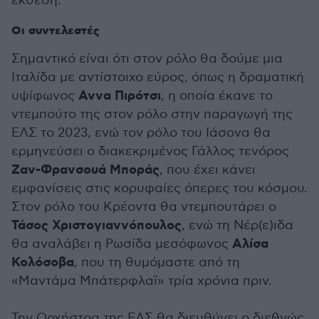
έκθεση.
Οι συντελεστές
Σημαντικό είναι ότι στον ρόλο θα δούμε μια
Ιταλίδα με αντίστοιχο εύρος, όπως η δραματική
Αννα
Πιρότσι
υψίφωνος
, η οποία έκανε το
ντεμπούτο της στον ρόλο στην παραγωγή της
ΕΛΣ το 2023, ενώ τον ρόλο του Ιάσονα θα
ερμηνεύσει ο διακεκριμένος Γάλλος τενόρος
Ζαν-Φρανσουά Μποράς
, που έχει κάνει
εμφανίσεις στις κορυφαίες όπερες του κόσμου.
Στον ρόλο του Κρέοντα θα ντεμπουτάρει ο
Τάσος
Χριστογιαννόπουλος
, ενώ τη Νέρ(ε)ιδα
Αλίσα
θα αναλάβει η Ρωσίδα μεσόφωνος
Κολόσοβα
, που τη θυμόμαστε από τη
«Μαντάμα Μπάτερφλαϊ» τρία χρόνια πριν.
Την Ορχήστρα της ΕΛΣ θα διευθύνει ο διεθνώς