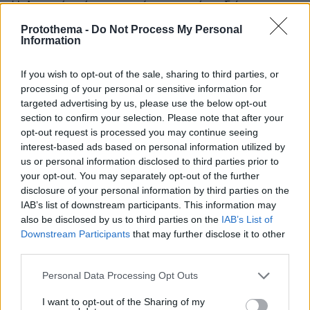
Η Λυρική, σήμερα, παίρνει αυτό το δώρο της
δικής της κληρονομιάς και το αντιστρέφει,
Protothema -
Do Not Process My Personal
Information
μιλώντας για «ανασύνθεση» της ιστορικής
«Μήδειας» με τα ίδια μυθικά κοστούμια του
If you wish to opt-out of the sale, sharing to third parties, or
Τσαρούχη, την αξεπέραστη σκηνοθεσία του
processing of your personal or sensitive information for
Μινωτή και την εμβληματική χορογραφία της
targeted advertising by us, please use the below opt-out
Μαρίας
Χορς
. Δεν είναι τυχαίο άλλωστε ότι τα
section to confirm your selection. Please note that after your
εισιτήρια της θρυλικής παράστασης που
opt-out request is processed you may continue seeing
interest-based ads based on personal information utilized by
εγκαινιάζει -ως είθισται με τη Λυρική- το
us or personal information disclosed to third parties prior to
πρόγραμμα των φετινών Επιδαυρίων έχουν
your opt-out. You may separately opt-out of the further
εξαντληθεί ήδη από την έναρξη της
disclosure of your personal information by third parties on the
προπώλησης, τον περασμένο Φεβρουάριο.
IAB’s list of downstream participants. This information may
also be disclosed by us to third parties on the
IAB’s List of
Η «Μήδεια», λοιπόν, επιστρέφει ως ζωντανός
Downstream Participants
that may further disclose it to other
μύθος: 65 χρόνια μετά από εκείνη την
third parties.
παράσταση της Επιδαύρου, με το κορυφαίο
Please note that this website/app uses one or more Google
έργο του Κερουμπίνι να φωτίζεται ξανά από το
Personal Data Processing Opt Outs
services and may gather and store information including but
νευρικό ρεύμα ενός αρχαίου θεάτρου και μιας
not limited to your visit or usage behaviour. You may click to
I want to opt-out of the Sharing of my