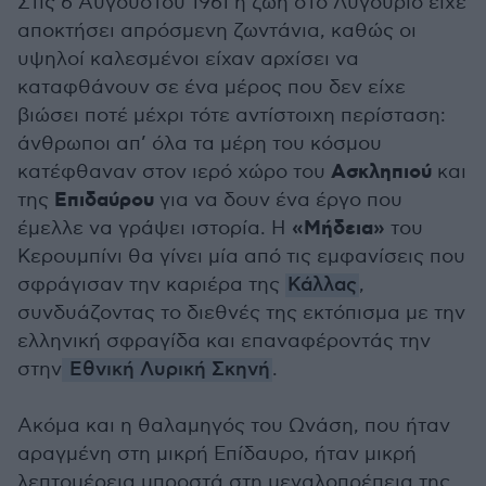
Στις 6 Αυγούστου 1961 η ζωή στο Λυγουριό είχε
αποκτήσει απρόσμενη ζωντάνια, καθώς οι
υψηλοί καλεσμένοι είχαν αρχίσει να
καταφθάνουν σε ένα μέρος που δεν είχε
βιώσει ποτέ μέχρι τότε αντίστοιχη περίσταση:
άνθρωποι απ’ όλα τα μέρη του κόσμου
Ασκληπιού
κατέφθαναν στον ιερό χώρο του
και
Επιδαύρου
της
για να δουν ένα έργο που
«Μήδεια»
έμελλε να γράψει ιστορία. Η
του
Κερουμπίνι θα γίνει μία από τις εμφανίσεις που
σφράγισαν την καριέρα της
Κάλλας
,
συνδυάζοντας το διεθνές της εκτόπισμα με την
ελληνική σφραγίδα και επαναφέροντάς την
στην
Εθνική Λυρική Σκηνή
.
Ακόμα και η θαλαμηγός του Ωνάση, που ήταν
αραγμένη στη μικρή Επίδαυρο, ήταν μικρή
λεπτομέρεια μπροστά στη μεγαλοπρέπεια της