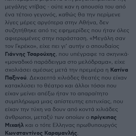
μεγάλης ντίβας - ούτε καν η απουσία του από
ένα τέτοιο γεγονός, καθώς θα την περίμενε
λίγες μέρες αργότερα στην Αθήνα, δεν
συζητήθηκε από τις εφημερίδες που ήταν όλες
αφιερωμένες στην παράσταση. «Μεγάλη σαν
τον Γκρέκο», είχε πει γι’ αυτήν ο σπουδαίος
Γιάννης Τσαρούχης
, που υπέγραφε τα σκηνικά·
«μοναδικό παράδειγμα στο μελόδραμα», είχε
Κατίνα
σχολιάσει αμέσως μετά την πρεμιέρα η
Παξινού
. Δεκαεπτά χιλιάδες θεατές που είχαν
κατακλύσει το θέατρο και άλλοι τόσοι που
είχαν μείνει απέξω ήταν το απαραίτητο
συμπλήρωμα μιας απίστευτης επιτυχίας, που
είχαν την τύχη να δουν από κοντά χιλιάδες
πρίγκιπας
άνθρωποι, μεταξύ των οποίων ο
Μιχαήλ
και ο τότε Ελληνας πρωθυπουργός
Κωνσταντίνος Καραμανλής
.