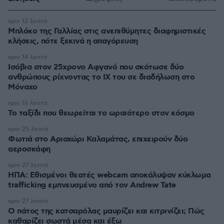
πριν 12 λεπτά
Μπλόκο της Γαλλίας στις ανεπιθύμητες διαφημιστικές
κλήσεις, πότε ξεκινά η απαγόρευση
πριν 14 λεπτά
Ισόβια στον 25χρονο Αφγανό που σκότωσε δύο
ανθρώπους ρίχνοντας το ΙΧ του σε διαδήλωση στο
Μόναχο
πριν 16 λεπτά
Το ταξίδι που θεωρείται το ωραιότερο στον κόσμο
πριν 25 λεπτά
Φωτιά στο Αριοχώρι Καλαμάτας, επιχειρούν δύο
αεροσκάφη
πριν 27 λεπτά
ΗΠΑ: Εθισμένοι θεατές webcam αποκάλυψαν κύκλωμα
trafficking εμπνευσμένο από τον Andrew Tate
πριν 27 λεπτά
Ο πάτος της κατσαρόλας μαυρίζει και κιτρινίζει; Πώς
καθαρίζει σωστά μέσα και έξω