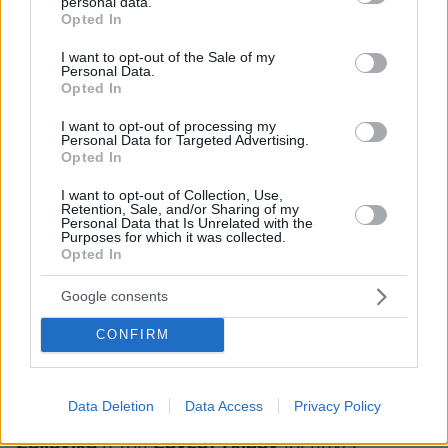
σύγχρονης επαναφοράς που αποδεικνύει ότι
personal data.
grant or deny consent to Google and its third-party tags to
Opted In
κάθε εποχή έχει τη δική της «Μήδεια».
use your data for below specified purposes in below Google
consent section.
I want to opt-out of the Sale of my
Personal Data.
Κι όμως, για να καταλάβεις το τώρα, πρέπει να
Opted In
επιστρέψεις στο τότε. Στις αρχές του 19ου
I want to opt-out of processing my
Λουίτζι
Κερουμπίνι
αιώνα ο
γράφει τη
Personal Data for Targeted Advertising.
«Μήδεια» (Médée) στα γαλλικά, ένα έργο-
Opted In
υβρίδιο ανάμεσα στην opéra-comique και την
I want to opt-out of Collection, Use,
πρόδρομη δραματική όπερα με εκτενές
Retention, Sale, and/or Sharing of my
Personal Data that Is Unrelated with the
λιμπρέτο. Για περισσότερο από έναν αιώνα το
Purposes for which it was collected.
Opted In
έργο ακολουθεί μια λαβυρινθώδη διαδρομή:
μεταφράσεις, περικοπές, προσαρμογές. Η
Google consents
περίφημη ιταλική εκδοχή του 1909 από τον
CONFIRM
Κάρλο Τζανφράνκο/Λάτσι
(συχνά αποδιδόμενη
στον Φραντσέσκο Λουτσιάνο ή στον Ερνέστο
Λαβινιάνο) αντικαθιστά τους ομιλούμενους
Data Deletion
Data Access
Privacy Policy
Φραντσέσκο
στίχους με ρετσιτατίβα του
Σολόνικα
Ερνέστ
Γκιρόν
ή του
(οι πηγές