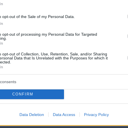
In
σκαλείται να συμμετάσχει, να αναστοχαστεί κα
o opt-out of the Sale of my Personal Data.
σει τον τρόπο με τον οποίο η χωρική εμπειρία
In
 μέσα από αισθητηριακές και συναισθηματικές
to opt-out of processing my Personal Data for Targeted
Ωστόσο, το εγχείρημα αντιμετωπίζει όχι μόνο τ
ing.
In
ς και χωρικές εμπειρίες των νευροδιαφορετικ
και τα ευρύτερα κοινωνικά και πολιτισμικά
o opt-out of Collection, Use, Retention, Sale, and/or Sharing
ersonal Data that Is Unrelated with the Purposes for which it
α που διαμορφώνουν την
αποδοχή
, τη
γνώση
lected.
In
α πολιτική
γύρω από την
αναπηρία
.​​
consents
CONFIRM
Data Deletion
Data Access
Privacy Policy