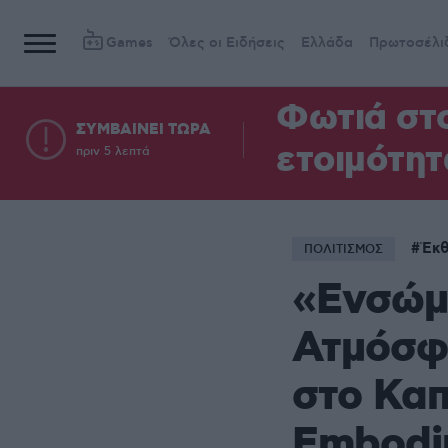
Games
Όλες οι Ειδήσεις
Ελλάδα
Πρωτοσέλι
Φωτιά στο
ΣΥΜΒΑΙΝΕΙ ΤΩΡΑ
ετοιμότητ
πριν 5 λεπτά
Έκ
ΠΟΛΙΤΙΣΜΟΣ
«Ενσώμα
Ατμόσφ
στο Καπ
Embodi