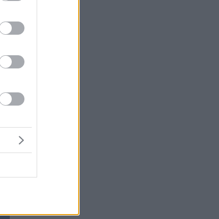
ι
ις
ών