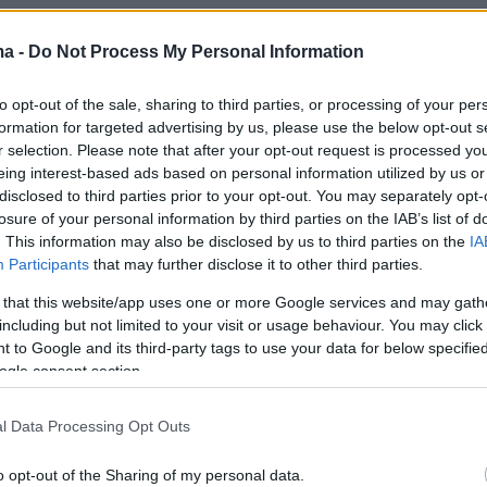
του τρόπου με τον οποίο οι χώροι γίνονται
χεδιάζονται και βιώνονται και πώς το κτιστό
ma -
Do Not Process My Personal Information
ορεί να αναδείξει ή να περιορίσει τη
to opt-out of the sale, sharing to third parties, or processing of your per
ητα.
formation for targeted advertising by us, please use the below opt-out s
r selection. Please note that after your opt-out request is processed y
eing interest-based ads based on personal information utilized by us or
disclosed to third parties prior to your opt-out. You may separately opt-
η του
Embodiments
δεν αφορά μόνο την
losure of your personal information by third parties on the IAB’s list of
ητα,
αφορά το ανήκειν, τον αυτοπροσδιορισμ
. This information may also be disclosed by us to third parties on the
IA
γασία. Η πρόσβαση δεν αντιμετωπίζεται ως έν
Participants
that may further disclose it to other third parties.
ος ή μια τεχνική λύση, αλλά ως μια διαρκής
 that this website/app uses one or more Google services and may gath
αι χωρική πρακτική — μια διαδικασία που
including but not limited to your visit or usage behaviour. You may click 
 to Google and its third-party tags to use your data for below specifi
σα από τον διάλογο, τον πειραματισμό και τη
ogle consent section.
τασία. Είναι μια πρόσκληση για περιέργεια,
 δημιουργική ανταλλαγή — μια διαδικασία που
l Data Processing Opt Outs
τες, τέχνη, τεχνολογία και επιστήμη σε
ιάλογο.
o opt-out of the Sharing of my personal data.