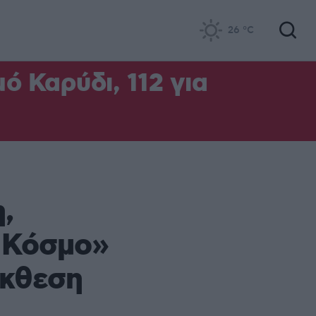
26
°C
ό Καρύδι, 112 για
,
 Κόσμο»
Έκθεση