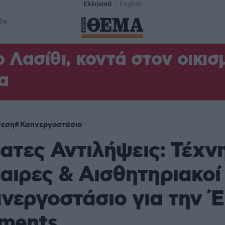
Ελληνικά
English
δα
 Λασίθι, κοντά στον οικισμ
α
θεση
Καπνεργοστάσιο
τες Αντιλήψεις: Τέχνη
αιρες & Αισθητηριακοί
νεργοστάσιο για την 
ments