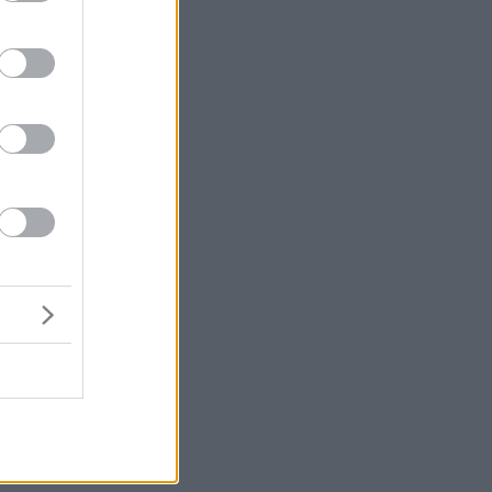
με
κό
ή
ου