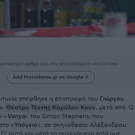
περισσότερα άρθρα μας
στα αποτελέσματα αναζήτησης
Add Protothema.gr on Google
ιτυχία στέφθηκε η επιστροφή του
Γιώργου
το
Θέατρο Τέχνης Καρόλου Κουν
, μετά από 12
ν «
Vanya
» του Simon Stephens, που
στο «
Υπόγειο
», σε σκηνοθεσία Αλέξανδρου
Γι’ αυτό και μετά τα συνεχόμενα sold out