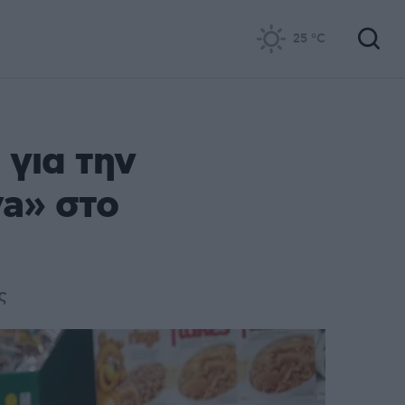
25
°C
για την
a» στο
ς