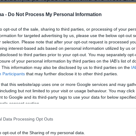
 με τον Andrew Scott αποσπώντας
ma -
Do Not Process My Personal Information
 κριτικές. Η παρουσίαση της ελληνικής εκδοχή
ίται στο ιστορικό Υπόγειο του Θέατρου Τέχνη
to opt-out of the sale, sharing to third parties, or processing of your per
του πολιτιστικού οργανισμού «Λυκόφως».
formation for targeted advertising by us, please use the below opt-out s
r selection. Please note that after your opt-out request is processed y
eing interest-based ads based on personal information utilized by us or
ς του έργου,
Simon Stephens
, σημειώνει: «Τα
disclosed to third parties prior to your opt-out. You may separately opt-
χωφ πρέπει να υπάρχουν σε αυτόν τον αιώνα
losure of your personal information by third parties on the IAB’s list of
την δεκαετία. Ο Τσέχωφ λάτρευε τα θέατρα - όχ
. This information may also be disclosed by us to third parties on the
IA
Participants
that may further disclose it to other third parties.
ες και τα μουσεία - αλλά τα παρασκήνια, τους
ους ηθοποιούς. Τους συγγραφείς. Το δαιμόνιο
 that this website/app uses one or more Google services and may gath
including but not limited to your visit or usage behaviour. You may click 
αραγωγών. Θα έβλεπε την εκδοχή μας με
 to Google and its third-party tags to use your data for below specifi
ρατώντας ένα μπουκάλι κρασί στο ένα χέρι και
ogle consent section.
 στο άλλο. Ίσως θα διαπίστωνε με έκπληξη πω
ργότερα δουλεύουμε πάνω σε ένα έργο που θ
l Data Processing Opt Outs
να έργο για το σεξ, την αγάπη, τα λεφτά και
o opt-out of the Sharing of my personal data.
έναν κόσμο παρόμοιο με τον δικό του, όπου τα