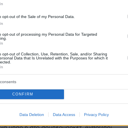
In
νουν, όπως συνηθίζεται άλλωστε, και τα πάντα
ταθή, και παρόλα αυτά οι άνθρωποι συνεχίζου
o opt-out of the Sale of my Personal Data.
ξιοσημείωτα αλλά και γελοία πράγματα.
In
να ξυπνάμε με hungover. Συνεχίζουμε να
to opt-out of processing my Personal Data for Targeted
ε».
ing.
In
o opt-out of Collection, Use, Retention, Sale, and/or Sharing
ρά του, ο σκηνοθέτης της παράστασης,
ersonal Data that Is Unrelated with the Purposes for which it
lected.
Ραπτοτάσιος
, εξηγεί: «Στον πυρήνα του έργου
In
ώτημα: Πώς μπορούμε να αλλάξουμε τις ζωές
λόι αντιμετωπίζουν το ίδιο θέμα με διαφορετι
consents
ας ηθοποιός ενσωματώνει αυτή την σπαρακτικ
λαγή. Για μια διαφορετική ζωή. Για έρωτα,
CONFIRM
χία, χρήματα, αποδοχή, ευτυχία. Χαρακτήρες
, γελοίοι, τραγικοί και απόλυτα σύγχρονοι. Π
Data Deletion
Data Access
Privacy Policy
υς συναντήσουμε στην οικογένειά μας, στο
ένα μπαρ ή στο σουπερμάρκετ. Άνθρωποι