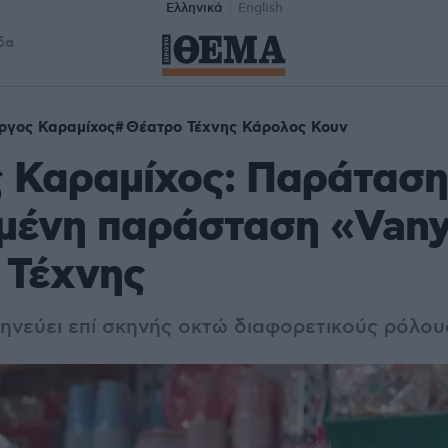
Ελληνικά
English
δα
ργος Καραμίχος
Θέατρο Τέχνης Κάρολος Κουν
 Καραμίχος: Παράταση 
μένη παράσταση «Vany
 Τέχνης
ηνεύει επί σκηνής οκτώ διαφορετικούς ρόλου