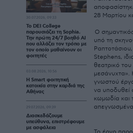
αποφασίστηκε
28 Μαρτίου και
30.07.2026, 09:33
Το DEI College
Ο σημαντικός
παρουσιάζει τη Sophia.
Την πρώτη 24/7 βοηθό AI
υπό τη σκην
που αλλάζει τον τρόπο με
Ραπτοτάσιου,
τον οποίο μαθαίνουν οι
φοιτητές
Stephens, ιδ
θεατρικό του
03.08.2026, 10:56
μεσάνυχτα». 
Η Smart φοιτητική
γνωστού έργο
κατοικία στην καρδιά της
να υποδυθεί
Αθήνας
κωμωδία και 
απεγνωσμένα 
29.07.2026, 09:39
Διασκεδάζουμε
υπεύθυνα, επιστρέφουμε
με ασφάλεια
Το έργο παρο