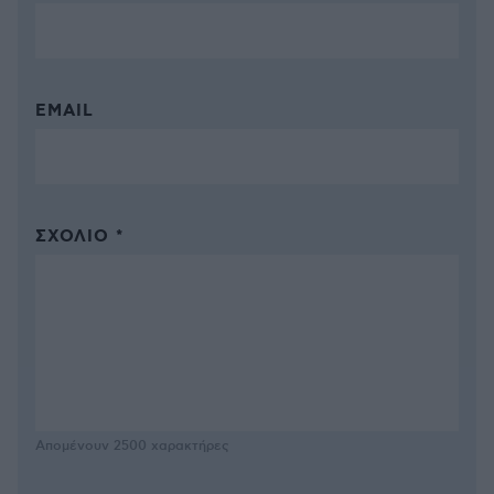
EMAIL
ΣΧΌΛΙΟ *
Απομένουν
2500
χαρακτήρες