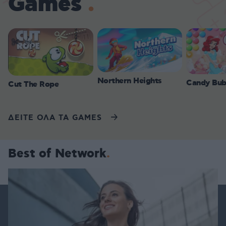
Games
Northern Heights
Candy Bub
Cut The Rope
ΔΕΙΤΕ ΟΛΑ ΤΑ GAMES
Best of Network