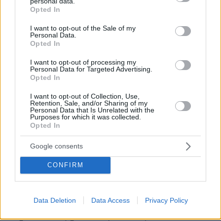
personal data.
grant or deny consent to Google and its third-party tags to
«Μπαϊράκι» του Νετανιάχου, απορρίπτει το ειρηνευτικό
Opted In
use your data for below specified purposes in below Google
σχέδιο του Τραμπ για τη Γάζα: Δεν αποσύρουμε τον
consent section.
στρατό μέχρι να αφοπλιστεί εντελώς η Χαμάς
I want to opt-out of the Sale of my
Personal Data.
πριν 28 λεπτά
Opted In
Φωτιά στο Κορωπί, 112 στους κατοίκους για ετοιμότητα:
Επιχειρούν ισχυρές επίγειες δυνάμεις και έξι εναέρια,
I want to opt-out of processing my
Personal Data for Targeted Advertising.
βίντεο
Opted In
πριν 31 λεπτά
I want to opt-out of Collection, Use,
Διακοπές στο Ηράκλειο: Εξερευνώντας την πόλη και τα
Retention, Sale, and/or Sharing of my
χωριά του
Personal Data that Is Unrelated with the
Purposes for which it was collected.
πριν 33 λεπτά
Opted In
Απαγόρευση κυκλοφορίας σε δασικές περιοχές της
Χαλκιδικής λόγω υψηλού κινδύνου εκδήλωσης
Google consents
πυρκαγιάς
CONFIRM
πριν 39 λεπτά
Τα σνακ που προστατεύουν την καρδιά – 30 γρ. την
ημέρα αρκούν
Data Deletion
Data Access
Privacy Policy
ΠΑΥΛΟΣ ΜΑΡΙΝΑΚΗΣ
πριν 41 λεπτά