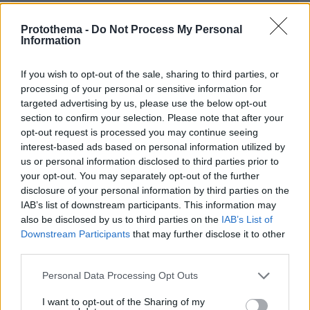
Protothema -
Do Not Process My Personal
Information
If you wish to opt-out of the sale, sharing to third parties, or
* Υποχρεωτικά πεδία
processing of your personal or sensitive information for
targeted advertising by us, please use the below opt-out
section to confirm your selection. Please note that after your
opt-out request is processed you may continue seeing
ΡΟΗ ΕΙΔΗΣΕΩΝ
interest-based ads based on personal information utilized by
us or personal information disclosed to third parties prior to
Ειδήσεις
Δημοφιλή
Σχολιασμένα
your opt-out. You may separately opt-out of the further
disclosure of your personal information by third parties on the
IAB’s list of downstream participants. This information may
πριν 14 λεπτά
Τα σοβαρά λάθη που κάνουμε και επηρεάζεται η υγεία
also be disclosed by us to third parties on the
IAB’s List of
του σκύλου μας
Downstream Participants
that may further disclose it to other
third parties.
πριν 19 λεπτά
Ο Τομ Χόλαντ δάκρυσε όταν είδε τη Ζεντάγια στον
Please note that this website/app uses one or more Google
Personal Data Processing Opt Outs
«μυστικό» γάμο τους στην Αγγλία
services and may gather and store information including but
not limited to your visit or usage behaviour. You may click to
I want to opt-out of the Sharing of my
πριν 23 λεπτά