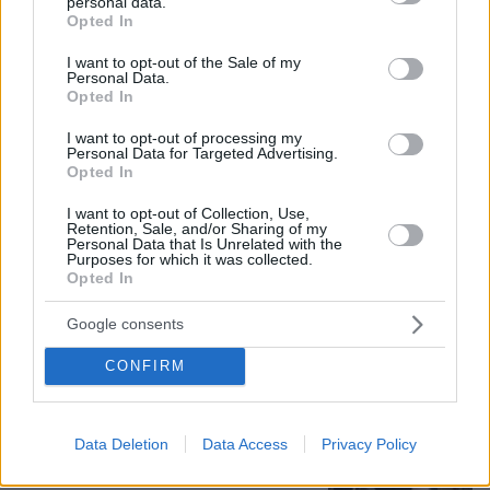
personal data.
grant or deny consent to Google and its third-party tags to
Opted In
use your data for below specified purposes in below Google
consent section.
I want to opt-out of the Sale of my
Personal Data.
Opted In
Πέθανε ο σπουδαίος διανοούμενος,
Στέλιος Ράμφος σε ηλικία 87 ετών
I want to opt-out of processing my
Personal Data for Targeted Advertising.
71
10.08.2026, 13:28
Opted In
I want to opt-out of Collection, Use,
Retention, Sale, and/or Sharing of my
Personal Data that Is Unrelated with the
Purposes for which it was collected.
Opted In
Ευρωπαϊκό Πρωτάθλημα Στίβου: Στον
τελικό του μήκους ο Τεντόγλου με
Google consents
8.26μ, δείτε βίντεο
CONFIRM
7
10.08.2026, 14:09
Data Deletion
Data Access
Privacy Policy
ΔΕΘ τετραετίας με μέτρα για όλους: Τι