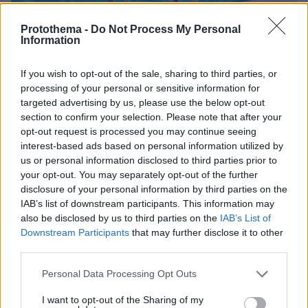
Protothema -
Do Not Process My Personal
Information
If you wish to opt-out of the sale, sharing to third parties, or
processing of your personal or sensitive information for
targeted advertising by us, please use the below opt-out
section to confirm your selection. Please note that after your
opt-out request is processed you may continue seeing
interest-based ads based on personal information utilized by
10.08.2026, 12:21
us or personal information disclosed to third parties prior to
«Δεν ήταν κοντά στο παιδί και πριν έναν μήνα το
your opt-out. You may separately opt-out of the further
είχε αφήσει ξανά μόνο» ισχυρίζεται ο ιδιοκτήτης
disclosure of your personal information by third parties on the
του beach bar για τον πατέρα του 4χρονου στην
IAB’s list of downstream participants. This information may
Πάρο
also be disclosed by us to third parties on the
IAB’s List of
Downstream Participants
that may further disclose it to other
third parties.
Η 24χρονη αριστούχος της Ιατρικής
Αθηνών, που διάβασε τον Ιπποκρατικό
Please note that this website/app uses one or more Google
Personal Data Processing Opt Outs
Όρκο, μιλά για τον «άριστο γιατρό»
services and may gather and store information including but
not limited to your visit or usage behaviour. You may click to
I want to opt-out of the Sharing of my
81
10.08.2026, 08:09