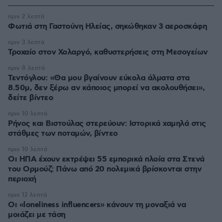
πριν 2 λεπτά
Φωτιά στη Γαστούνη Ηλείας, σηκώθηκαν 3 αεροσκάφη
πριν 3 λεπτά
Τροχαίο στον Χολαργό, καθυστερήσεις στη Μεσογείων
πριν 8 λεπτά
Τεντόγλου: «Θα μου βγαίνουν εύκολα άλματα στα
8.50μ, δεν ξέρω αν κάποιος μπορεί να ακολουθήσει»,
δείτε βίντεο
πριν 10 λεπτά
Ρήνος και Βιστούλας στερεύουν: Ιστορικά χαμηλά στις
στάθμες των ποταμών, βίντεο
πριν 10 λεπτά
Οι ΗΠΑ έχουν εκτρέψει 55 εμπορικά πλοία στα Στενά
του Ορμούζ: Πάνω από 20 πολεμικά βρίσκονται στην
περιοχή
πριν 12 λεπτά
Οι «loneliness influencers» κάνουν τη μοναξιά να
μοιάζει με τάση