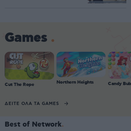
Loaded
:
100.00%
Games
Northern Heights
Candy Bub
Cut The Rope
ΔΕΙΤΕ ΟΛΑ ΤΑ GAMES
Best of Network