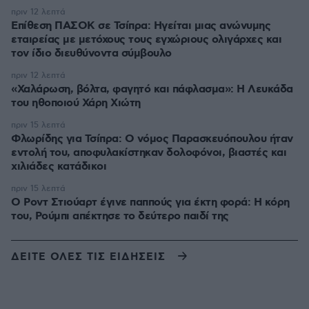
πριν 12 λεπτά
Επίθεση ΠΑΣΟΚ σε Τσίπρα: Ηγείται μιας ανώνυμης
εταιρείας με μετόχους τους εγχώριους ολιγάρχες και
τον ίδιο διευθύνοντα σύμβουλο
πριν 12 λεπτά
«Χαλάρωση, βόλτα, φαγητό και πάφλασμα»: Η Λευκάδα
του ηθοποιού Χάρη Χιώτη
πριν 15 λεπτά
Φλωρίδης για Τσίπρα: Ο νόμος Παρασκευόπουλου ήταν
εντολή του, αποφυλακίστηκαν δολοφόνοι, βιαστές και
χιλιάδες κατάδικοι
πριν 15 λεπτά
Ο Ροντ Στιούαρτ έγινε παππούς για έκτη φορά: Η κόρη
του, Ρούμπι απέκτησε το δεύτερο παιδί της
ΔΕΙΤΕ ΟΛΕΣ ΤΙΣ ΕΙΔΗΣΕΙΣ